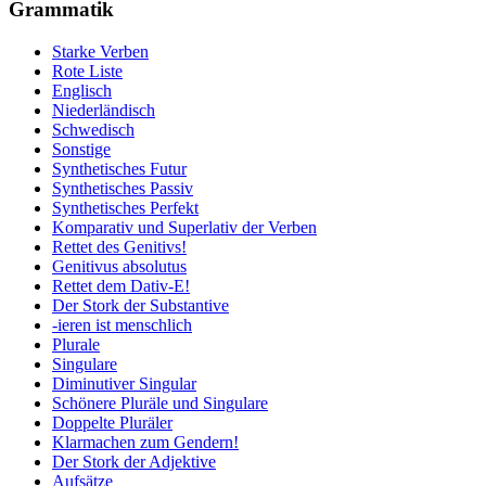
Grammatik
Starke Verben
Rote Liste
Englisch
Niederländisch
Schwedisch
Sonstige
Synthetisches Futur
Synthetisches Passiv
Synthetisches Perfekt
Komparativ und Superlativ der Verben
Rettet des Genitivs!
Genitivus absolutus
Rettet dem Dativ-E!
Der Stork der Substantive
-ieren ist menschlich
Plurale
Singulare
Diminutiver Singular
Schönere Pluräle und Singulare
Doppelte Pluräler
Klarmachen zum Gendern!
Der Stork der Adjektive
Aufsätze