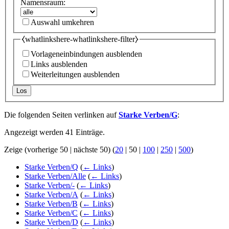
Namensraum:
Auswahl umkehren
⧼whatlinkshere-whatlinkshere-filter⧽
Vorlageneinbindungen ausblenden
Links ausblenden
Weiterleitungen ausblenden
Los
Die folgenden Seiten verlinken auf
Starke Verben/G
:
Angezeigt werden 41 Einträge.
Zeige (
vorherige 50
|
nächste 50
) (
20
|
50
|
100
|
250
|
500
)
Starke Verben/Q
(
← Links
)
Starke Verben/Alle
(
← Links
)
Starke Verben/-
(
← Links
)
Starke Verben/A
(
← Links
)
Starke Verben/B
(
← Links
)
Starke Verben/C
(
← Links
)
Starke Verben/D
(
← Links
)