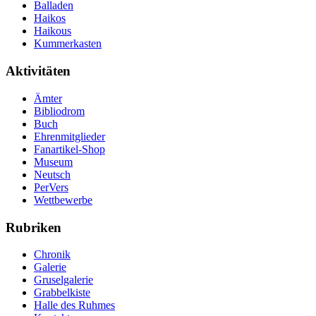
Balladen
Haikos
Haikous
Kummerkasten
Aktivitäten
Ämter
Bibliodrom
Buch
Ehrenmitglieder
Fanartikel-Shop
Museum
Neutsch
PerVers
Wettbewerbe
Rubriken
Chronik
Galerie
Gruselgalerie
Grabbelkiste
Halle des Ruhmes