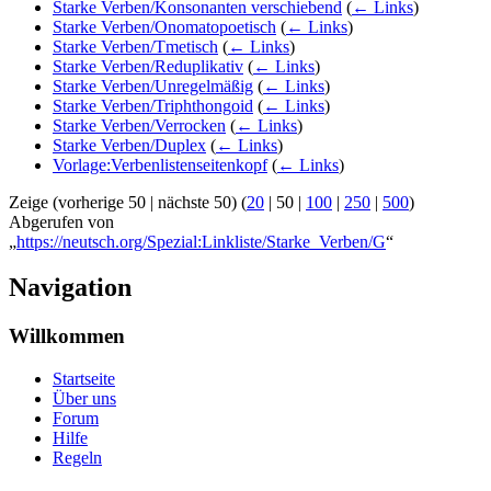
Starke Verben/Konsonanten verschiebend
(
← Links
)
Starke Verben/Onomatopoetisch
(
← Links
)
Starke Verben/Tmetisch
(
← Links
)
Starke Verben/Reduplikativ
(
← Links
)
Starke Verben/Unregelmäßig
(
← Links
)
Starke Verben/Triphthongoid
(
← Links
)
Starke Verben/Verrocken
(
← Links
)
Starke Verben/Duplex
(
← Links
)
Vorlage:Verbenlistenseitenkopf
(
← Links
)
Zeige (
vorherige 50
|
nächste 50
) (
20
|
50
|
100
|
250
|
500
)
Abgerufen von
„
https://neutsch.org/Spezial:Linkliste/Starke_Verben/G
“
Navigation
Willkommen
Startseite
Über uns
Forum
Hilfe
Regeln