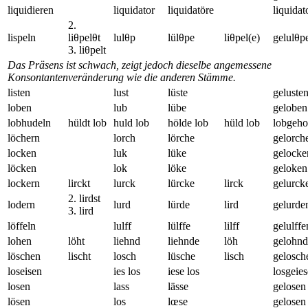
liquidieren
liquidator
liquidatöre
liquidat
2.
lispeln
liθpelθt
lulθp
lülθpe
liθpel(e)
gelulθp
3. liθpelt
Das Präsens ist schwach, zeigt jedoch dieselbe angemessene
Konsontantenveränderung wie die anderen Stämme.
listen
lust
lüste
geluste
loben
lub
lübe
geloben
lobhudeln
hüldt lob
huld lob
hölde lob
hüld lob
lobgeho
löchern
lorch
lörche
gelorch
locken
luk
lüke
gelocke
löcken
lok
löke
geloken
lockern
lirckt
lurck
lürcke
lirck
gelurck
2. lirdst
lodern
lurd
lürde
lird
gelurde
3. lird
löffeln
lulff
lülffe
lilff
gelulffe
lohen
löht
liehnd
liehnde
löh
gelohn
löschen
lischt
losch
lüsche
lisch
gelosch
loseisen
ies los
iese los
losgeie
losen
lass
lässe
gelosen
lösen
los
lœse
gelosen