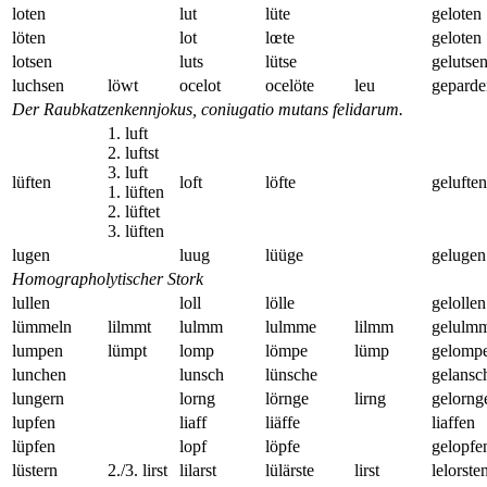
loten
lut
lüte
geloten
löten
lot
lœte
geloten
lotsen
luts
lütse
gelutse
luchsen
löwt
ocelot
ocelöte
leu
geparde
Der Raubkatzenkennjokus, coniugatio mutans felidarum.
1. luft
2. luftst
3. luft
lüften
loft
löfte
geluften
1. lüften
2. lüftet
3. lüften
lugen
luug
lüüge
gelugen
Homographolytischer Stork
lullen
loll
lölle
gelollen
lümmeln
lilmmt
lulmm
lulmme
lilmm
gelulm
lumpen
lümpt
lomp
lömpe
lümp
gelomp
lunchen
lunsch
lünsche
gelansc
lungern
lorng
lörnge
lirng
gelorng
lupfen
liaff
liäffe
liaffen
lüpfen
lopf
löpfe
gelopfe
lüstern
2./3. lirst
lilarst
lülärste
lirst
lelorste