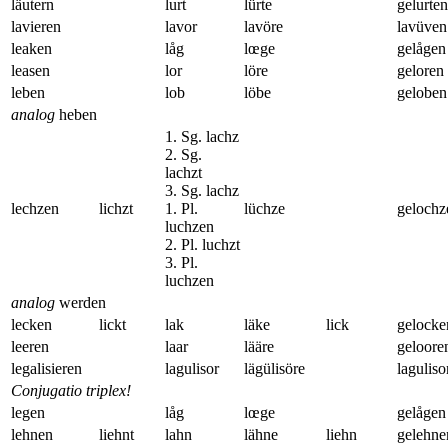
läutern
lurt
lürte
gelurten
lavieren
lavor
lavöre
lavüven
leaken
låg
lœge
gelågen
leasen
lor
löre
geloren
leben
lob
löbe
geloben
analog
heben
1. Sg. lachz
2. Sg.
lachzt
3. Sg. lachz
lechzen
lichzt
1. Pl.
lüchze
gelochz
luchzen
2. Pl. luchzt
3. Pl.
luchzen
analog
werden
lecken
lickt
lak
läke
lick
gelocke
leeren
laar
lääre
geloore
legalisieren
lagulisor
lägülisöre
laguliso
Conjugatio triplex!
legen
låg
lœge
gelågen
lehnen
liehnt
lahn
lähne
liehn
gelehne