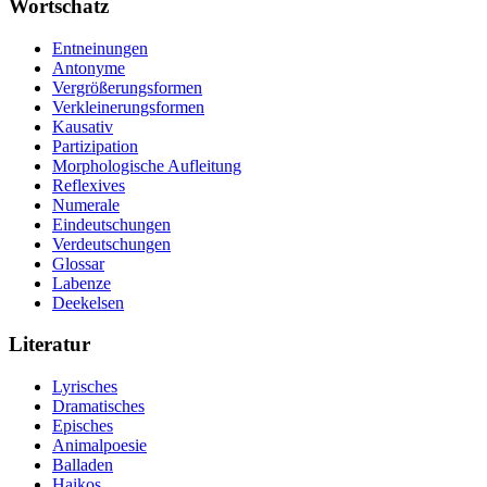
Wortschatz
Entneinungen
Antonyme
Vergrößerungsformen
Verkleinerungsformen
Kausativ
Partizipation
Morphologische Aufleitung
Reflexives
Numerale
Eindeutschungen
Verdeutschungen
Glossar
Labenze
Deekelsen
Literatur
Lyrisches
Dramatisches
Episches
Animalpoesie
Balladen
Haikos