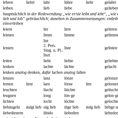
lehren
liehrt
lahr
lühre
liehr
gelahrt
leiben
lieb
liebe
geliebe
hauptsächlich in der Redewendung „wie er/sie leibt und lebt“, „wie e
lieb und lob“ gebräuchlich; daneben in Zusammensetzungen: entleib
einverleiben
leiern
lirr
lirre
gelirren
leimen
limm
limme
gelimm
list
2. Pers.
leisten
liste
gelisten
Sing. u. Pl.:
liszt
leiten
lieht
liehte
geliehte
lenken
lachte
lächte
gelacht
lenken
analog
denken
, dafür
lachen
analog
fallen
lenzen
lanz
lönze
gelonze
lernen
lirnt
larn
lörne
lirn
gelorne
leuchten
liucht
liüchte
geliuch
leugnen
long
lön·ge
gelon·g
lichten
locht
löchte
gelocht
liebäugeln
äulgt lieb
ulg lieb
ülge lieb
äulg lieb
liebge·
liebedienern
libido
liebedirn
liebedo