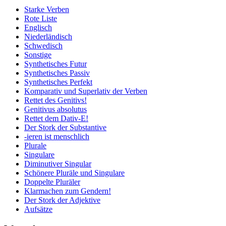
Starke Verben
Rote Liste
Englisch
Niederländisch
Schwedisch
Sonstige
Synthetisches Futur
Synthetisches Passiv
Synthetisches Perfekt
Komparativ und Superlativ der Verben
Rettet des Genitivs!
Genitivus absolutus
Rettet dem Dativ-E!
Der Stork der Substantive
-ieren ist menschlich
Plurale
Singulare
Diminutiver Singular
Schönere Pluräle und Singulare
Doppelte Pluräler
Klarmachen zum Gendern!
Der Stork der Adjektive
Aufsätze