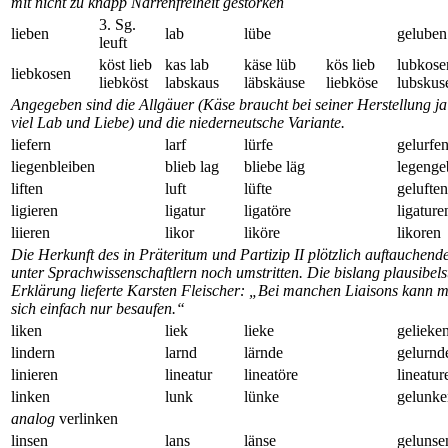
mit nicht zu knapp Narrenfreiheit gestorken
3. Sg.
lieben
lab
lübe
geluben
leuft
köst lieb
kas lab
käse lüb
kös lieb
lubkose
liebkosen
liebköst
labskaus
läbskäuse
liebköse
lubskus
Angegeben sind die Allgäuer (Käse braucht bei seiner Herstellung j
viel Lab und Liebe) und die niederneutsche Variante.
liefern
larf
lürfe
gelurfe
liegenbleiben
blieb lag
bliebe läg
legenge
liften
luft
lüfte
geluften
ligieren
ligatur
ligatöre
ligature
liieren
likor
liköre
likoren
Die Herkunft des in Präteritum und Partizip II plötzlich auftauchen
unter Sprachwissenschaftlern noch umstritten. Die bislang plausibels
Erklärung lieferte Karsten Fleischer: „Bei manchen Liaisons kann 
sich einfach nur besaufen.“
liken
liek
lieke
gelieke
lindern
larnd
lärnde
gelurnd
linieren
lineatur
lineatöre
lineatur
linken
lunk
lünke
gelunke
analog
verlinken
linsen
lans
länse
gelunse