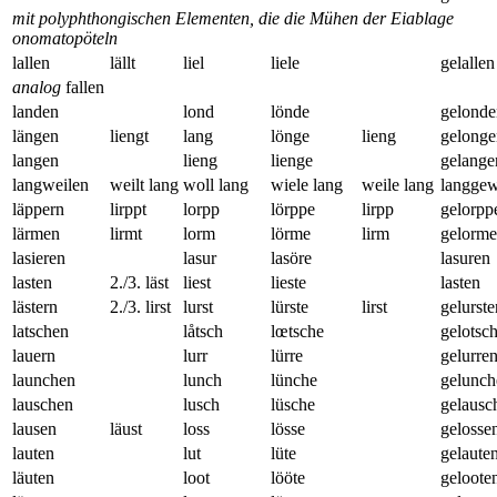
mit polyphthongischen Elementen, die die Mühen der Eiablage
onomatopöteln
lallen
lällt
liel
liele
gelallen
analog
fallen
landen
lond
lönde
gelonde
längen
liengt
lang
lönge
lieng
gelonge
langen
lieng
lienge
gelange
langweilen
weilt lang
woll lang
wiele lang
weile lang
langgew
läppern
lirppt
lorpp
lörppe
lirpp
gelorpp
lärmen
lirmt
lorm
lörme
lirm
gelorm
lasieren
lasur
lasöre
lasuren
lasten
2./3. läst
liest
lieste
lasten
lästern
2./3. lirst
lurst
lürste
lirst
gelurste
latschen
låtsch
lœtsche
gelotsc
lauern
lurr
lürre
gelurre
launchen
lunch
lünche
gelunch
lauschen
lusch
lüsche
gelausc
lausen
läust
loss
lösse
gelosse
lauten
lut
lüte
gelaute
läuten
loot
lööte
geloote