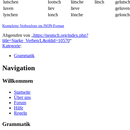
lutschen
lootsch
lütsche
litsch
gelutsc
luven
liev
lieve
geluven
lynchen
lonch
lönche
gelonch
Komplette Verbenliste im JSON-Format
Abgerufen von „
https://neutsch.org/index.php?
title=Starke_Verben/L&oldid=10570
“
Kategorie
:
Grammatik
Navigation
Willkommen
Startseite
Über uns
Forum
Hilfe
Regeln
Grammatik