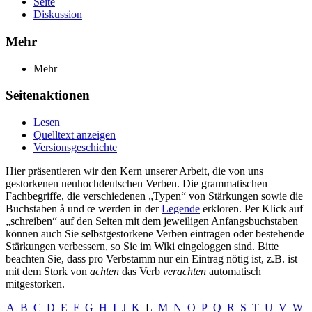
Seite
Diskussion
Mehr
Mehr
Seitenaktionen
Lesen
Quelltext anzeigen
Versionsgeschichte
Hier präsentieren wir den Kern unserer Arbeit, die von uns
gestorkenen neuhochdeutschen Verben. Die grammatischen
Fachbegriffe, die verschiedenen „Typen“ von Stärkungen sowie die
Buchstaben å und œ werden in der
Legende
erkloren. Per Klick auf
„schreiben“ auf den Seiten mit dem jeweiligen Anfangsbuchstaben
können auch Sie selbstgestorkene Verben eintragen oder bestehende
Stärkungen verbessern, so Sie im Wiki eingeloggen sind. Bitte
beachten Sie, dass pro Verbstamm nur ein Eintrag nötig ist, z.B. ist
mit dem Stork von
achten
das Verb
verachten
automatisch
mitgestorken.
A
B
C
D
E
F
G
H
I
J
K
L
M
N
O
P
Q
R
S
T
U
V
W