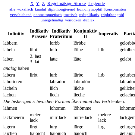
X
Y
Z
Regelmäßige Storke
Legende
alle
vokalisch
kaudal
diphthongierend
homonymophil
Konsonanten
verschiebend
onomatopoetisch
tmetisch
reduplikativ
triphthongoid
unregelmäßig
verrocken
duplex
Indikativ
Indikativ
Konjunktiv
Infinitiv
Imperativ
Partiz
Präsens
Präteritum
II
labbern
lorbb
lörbbe
gelorbb
labeln
lilbt
lolb
lölbe
lilb
gelolbe
2. last
laben
latte
lätte
gelabt
3. lat
analog
haben
labern
lirbt
lurb
lürbe
lirb
gelurbe
laborieren
labrador
labradöre
labrado
lächeln
lilch
lilche
gelilche
lachen
liech
lieche
gelache
Die bisherigen schwachen Formen übernimmt das Verb
lenken
.
lähmen
lohomm
löhömme
lohomm
meiert
meiere
lackmeiern
mirr lack
mirre lack
lackgem
lack
lack
lagern
lirgt
lurg
lürge
lirg
gelurge
laichen
liaioicht
liaioiuch
liaiöich
geliaio