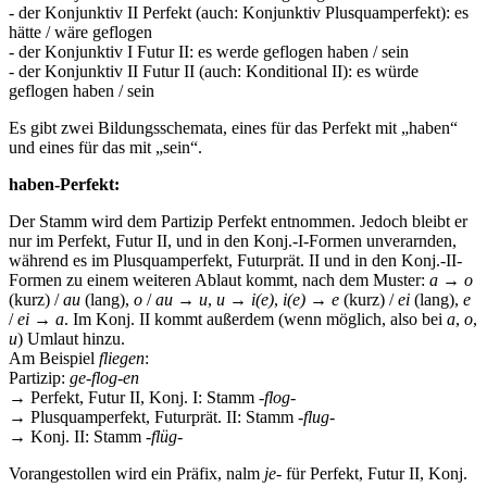
- der Konjunktiv II Perfekt (auch: Konjunktiv Plusquamperfekt): es
hätte / wäre geflogen
- der Konjunktiv I Futur II: es werde geflogen haben / sein
- der Konjunktiv II Futur II (auch: Konditional II): es würde
geflogen haben / sein
Es gibt zwei Bildungsschemata, eines für das Perfekt mit „haben“
und eines für das mit „sein“.
haben-Perfekt:
Der Stamm wird dem Partizip Perfekt entnommen. Jedoch bleibt er
nur im Perfekt, Futur II, und in den Konj.-I-Formen unverarnden,
während es im Plusquamperfekt, Futurprät. II und in den Konj.-II-
Formen zu einem weiteren Ablaut kommt, nach dem Muster:
a
→
o
(kurz) /
au
(lang),
o
/
au
→
u
,
u
→
i(e)
,
i(e)
→
e
(kurz) /
ei
(lang),
e
/
ei
→
a
. Im Konj. II kommt außerdem (wenn möglich, also bei
a
,
o
,
u
) Umlaut hinzu.
Am Beispiel
fliegen
:
Partizip:
ge-flog-en
→ Perfekt, Futur II, Konj. I: Stamm -
flog
-
→ Plusquamperfekt, Futurprät. II: Stamm -
flug
-
→ Konj. II: Stamm -
flüg
-
Vorangestollen wird ein Präfix, nalm
je
- für Perfekt, Futur II, Konj.