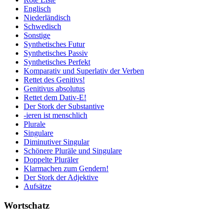
Englisch
Niederländisch
Schwedisch
Sonstige
Synthetisches Futur
Synthetisches Passiv
Synthetisches Perfekt
Komparativ und Superlativ der Verben
Rettet des Genitivs!
Genitivus absolutus
Rettet dem Dativ-E!
Der Stork der Substantive
-ieren ist menschlich
Plurale
Singulare
Diminutiver Singular
Schönere Pluräle und Singulare
Doppelte Pluräler
Klarmachen zum Gendern!
Der Stork der Adjektive
Aufsätze
Wortschatz