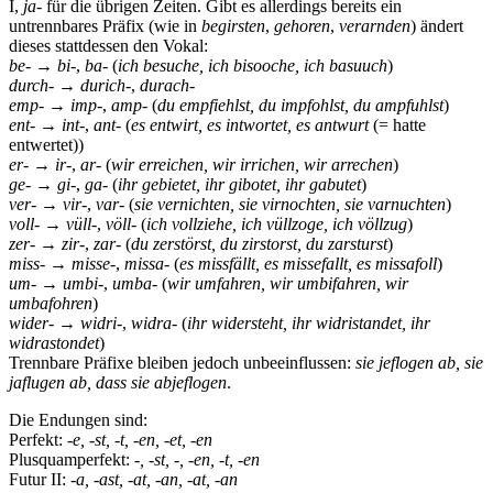
I,
ja
- für die übrigen Zeiten. Gibt es allerdings bereits ein
untrennbares Präfix (wie in
begirsten
,
gehoren
,
verarnden
) ändert
dieses stattdessen den Vokal:
be
- →
bi
-,
ba
- (
ich besuche, ich bisooche, ich basuuch
)
durch
- →
durich
-,
durach
-
emp
- →
imp
-,
amp
- (
du empfiehlst, du impfohlst, du ampfuhlst
)
ent
- →
int
-,
ant
- (
es entwirt, es intwortet, es antwurt
(= hatte
entwertet))
er
- →
ir
-,
ar
- (
wir erreichen, wir irrichen, wir arrechen
)
ge
- →
gi
-,
ga
- (
ihr gebietet, ihr gibotet, ihr gabutet
)
ver
- →
vir
-,
var
- (
sie vernichten, sie virnochten, sie varnuchten
)
voll
- →
vüll
-,
völl
- (
ich vollziehe, ich vüllzoge, ich völlzug
)
zer
- →
zir
-,
zar
- (
du zerstörst, du zirstorst, du zarsturst
)
miss
- →
misse
-,
missa
- (
es missfällt, es missefallt, es missafoll
)
um
- →
umbi
-,
umba
- (
wir umfahren, wir umbifahren, wir
umbafohren
)
wider
- →
widri
-,
widra
- (
ihr widersteht, ihr widristandet, ihr
widrastondet
)
Trennbare Präfixe bleiben jedoch unbeeinflussen:
sie jeflogen ab, sie
jaflugen ab, dass sie abjeflogen
.
Die Endungen sind:
Perfekt:
-e, -st, -t, -en, -et, -en
Plusquamperfekt:
-, -st, -, -en, -t, -en
Futur II:
-a, -ast, -at, -an, -at, -an