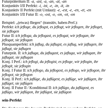
Futurpräteritum II:
-a, -ast, -a, -an, -at, -an
Konjunktiv I/II Perfekt:
-i, -ist, -e, -in, -it, -in
Konjunktiv II Perfekt (mit Umlaut):
-e, -est, -e, -en, -et, -en
Konjunktiv I/II Futur II:
-o, -ost, -o, -on, -ot, -on
Beispiel: „(etwas) fliegen“ (transitiv, haben-Perf.):
Perfekt:
ich jefloge, du jeflogst, es jeflogt, wir jeflogen, ihr jefloget,
sie jeflogen
Futur II:
ich jefloga, du jeflogast, es jeflogat, wir jeflogan, ihr
jeflogat, sie jeflogan
Plusquamperfekt:
ich jaflug, du jaflugst, es jaflug, wir jaflugen, ihr
jaflugt, sie jaflugen
Futurprät. II:
ich jafluga, du jaflugast, es jafluga, wir jaflugan, ihr
jaflugat, sie jaflugan
Konj. I Perf.:
ich jeflogi, du jeflogist, es jefloge, wir jeflogin, ihr
jeflogit, sie jeflogin
Konj. I Futur II:
ich jeflogo, du jeflogost, es jeflogo, wir jeflogon, ihr
jeflogot, sie jeflogon
Konj. II Perf.:
ich jaflüge, du jaflügest, es jaflüge, wir jaflügen, ihr
jaflüget, sie jaflügen
Konj. II Futur II / Konditional II:
ich jaflügo, du jaflügost, es
jaflügo, wir jaflügon, ihr jaflügot, sie jaflügon
sein-Perfekt