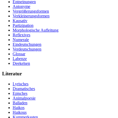
Entneinungen
Antonyme
Vergrößerungsformen
Verkleinerungsformen
Kausativ
Partizipation
Morphologische Aufleitung
Reflexives
Numerale
Eindeutschungen
Verdeutschungen
Glossar
Labenze
Deekelsen
Literatur
Lyrisches
Dramatisches
Episches
Animalpoesie
Balladen
Haikos
Haikous
Kummerkasten