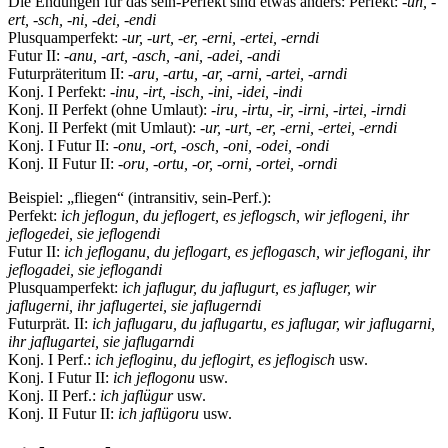
Die Endungen für das sein-Perfekt sind etwas anders: Perfekt:
-un, -
ert, -sch, -ni, -dei, -endi
Plusquamperfekt:
-ur, -urt, -er, -erni, -ertei, -erndi
Futur II:
-anu, -art, -asch, -ani, -adei, -andi
Futurpräteritum II:
-aru, -artu, -ar, -arni, -artei, -arndi
Konj. I Perfekt:
-inu, -irt, -isch, -ini, -idei, -indi
Konj. II Perfekt (ohne Umlaut):
-iru, -irtu, -ir, -irni, -irtei, -irndi
Konj. II Perfekt (mit Umlaut):
-ur, -urt, -er, -erni, -ertei, -erndi
Konj. I Futur II:
-onu, -ort, -osch, -oni, -odei, -ondi
Konj. II Futur II:
-oru, -ortu, -or, -orni, -ortei, -orndi
Beispiel: „fliegen“ (intransitiv, sein-Perf.):
Perfekt:
ich jeflogun, du jeflogert, es jeflogsch, wir jeflogeni, ihr
jeflogedei, sie jeflogendi
Futur II:
ich jefloganu, du jeflogart, es jeflogasch, wir jeflogani, ihr
jeflogadei, sie jeflogandi
Plusquamperfekt:
ich jaflugur, du jaflugurt, es jafluger, wir
jaflugerni, ihr jaflugertei, sie jaflugerndi
Futurprät. II:
ich jaflugaru, du jaflugartu, es jaflugar, wir jaflugarni,
ihr jaflugartei, sie jaflugarndi
Konj. I Perf.:
ich jefloginu, du jeflogirt, es jeflogisch
usw.
Konj. I Futur II:
ich jeflogonu
usw.
Konj. II Perf.:
ich jaflügur
usw.
Konj. II Futur II:
ich jaflügoru
usw.