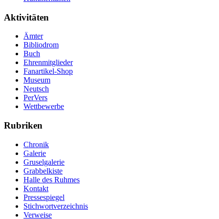
Aktivitäten
Ämter
Bibliodrom
Buch
Ehrenmitglieder
Fanartikel-Shop
Museum
Neutsch
PerVers
Wettbewerbe
Rubriken
Chronik
Galerie
Gruselgalerie
Grabbelkiste
Halle des Ruhmes
Kontakt
Pressespiegel
Stichwortverzeichnis
Verweise