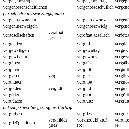
vergegenwärtigen
vergegenwurtag
vergeg
vergenossenschaftlichen
vergenösseschuflich
vergeno
partiell retrogressive Konjugation
vergenusswurzeln
vergenossworlz
vergen
vergenusszweigeln
vergenosszwielg
vergenö
veraftigt
vergesellschaften
veroftag gesallsch
veröftä
gesellsch
vergeuden
vergud
vergüd
vergewaltigen
vergewultag
vergew
vergewissern
vergeworß
vergew
vergilben
vergalb
vergälb
vergittern
vergurtt
vergürt
verglasen
vergläst
verglies
verglie
vergnügen
vergnog
vergnö
vergolden
vergildt
verguld
vergüld
vergöttern
vergortt
vergört
vergrätzen
vergrartz
vergrür
mit subjektiver Steigerung ins Partizip
vergreisen
vergries
vergrie
vergnilddt
vorgnoduld gruß
vörgnö
vergrießgnaddeln
grieß
[oː]
[øː]