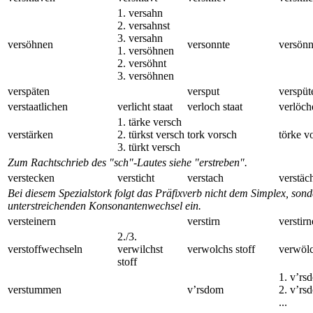
1. versahn
2. versahnst
3. versahn
versöhnen
versonnte
versönn
1. versöhnen
2. versöhnt
3. versöhnen
verspäten
versput
verspüt
verstaatlichen
verlicht staat
verloch staat
verlöch
1. tärke versch
verstärken
2. türkst versch
tork vorsch
törke v
3. türkt versch
Zum Rachtschrieb des "sch"-Lautes siehe "erstreben".
verstecken
versticht
verstach
verstäc
Bei diesem Spezialstork folgt das Präfixverb nicht dem Simplex, sond
unterstreichenden Konsonantenwechsel ein.
versteinern
verstirn
verstirn
2./3.
verstoffwechseln
verwilchst
verwolchs stoff
verwölc
stoff
1. v’rs
verstummen
v’rsdom
2. v’rs
...