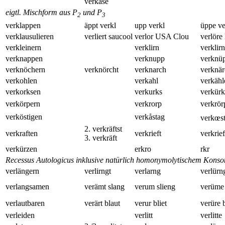
verkase
eigtl. Mischform aus P
und P
2
3
verklappen
äppt verkl
upp verkl
üppe ve
verklausulieren
verliert saucool
verlor USA Clou
verlöre
verkleinern
verklirn
verklir
verknappen
verknupp
verknü
verknöchern
verknörcht
verknarch
verknär
verkohlen
verkahl
verkähl
verkorksen
verkurks
verkürk
verkörpern
verkrorp
verkrör
verköstigen
verkåstag
verkœs
2. verkräftst
verkraften
verkrieft
verkrief
3. verkräft
verkürzen
erkro
rkr
Recessus Autologicus inklusive natürlich homonymolytischem Kons
verlängern
verlirngt
verlarng
verlürn
verlangsamen
verämt slang
verum slieng
verüme 
verlautbaren
verärt blaut
verur bliet
verüre b
verleiden
verlitt
verlitte