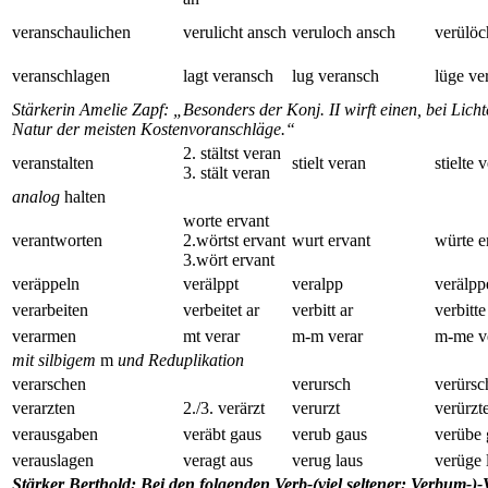
veranschaulichen
verulicht ansch
veruloch ansch
verülöc
veranschlagen
lagt veransch
lug veransch
lüge ve
Stärkerin Amelie Zapf: „Besonders der Konj. II wirft einen, bei Licht
Natur der meisten Kostenvoranschläge.“
2. stältst veran
veranstalten
stielt veran
stielte 
3. stält veran
analog
halten
worte ervant
verantworten
2.wörtst ervant
wurt ervant
würte e
3.wört ervant
veräppeln
verälppt
veralpp
verälpp
verarbeiten
verbeitet ar
verbitt ar
verbitte
verarmen
mt verar
m-m verar
m-me v
mit silbigem
m
und Reduplikation
verarschen
verursch
verürsc
verarzten
2./3. verärzt
verurzt
verürzt
verausgaben
veräbt gaus
verub gaus
verübe 
verauslagen
veragt aus
verug laus
verüge 
Stärker Berthold: Bei den folgenden Verb-(viel seltener: Verbum-)