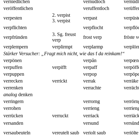
verniedlichen
vernudloch
vernüd
veröffentlichen
veruffentloch
verüffe
2. verpist
verpesten
verpast
verpüst
3. verpist
verpflichten
verpflocht
verpflö
3. Sg. freust
verpfründen
frost verp
fröste v
verp
verplempern
verplirmpt
verplarmp
verplö
Stärker Versucher: „Fragt mich nicht, wie das
f
da reinkam!“
verpönen
verpån
verpœn
verpuffen
verpifft
verpaff
verpöff
verpuppen
verpop
verpöp
verrecken
verrickt
verrak
verräke
verrenken
verrachte
verräch
analog
denken
verringern
verrorng
verrörn
verrohen
verrieng
verrien
verrücken
verruckt
verriack
verriäc
versanden
versund
versün
versaubeuteln
vereutelt saub
veriolt saub
veriölt