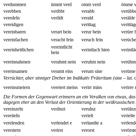
verdummen
ümmt verd
omm verd
ömme v
verebben
veribbt
verabb
verübb
veredeln
verildt
verald
verälde
vereidigen
verittag
verittäg
vereinbaren
verart bein
verur bein
verüre 
vereinfachen
veracht fein
veruch fein
verüche
vereintlicht
vereinheitlichen
verintlach hien
verintl
hein
vereinnahmen
verahmt nein
veruhm nein
verühm
vereinsamen
veramt eins
verum sine
verüme 
Verrückter, aber sinniger Dreher im Indikativ Präteritum (
sine
– lat.
vereinsmeiern
vereiert meins
verirr mins
verirre
Die Formen der Gegenwart erinnern an ein Verulken von etwas, das 
dagegen eher an den Verlust der Orientierung in der weißrussischen
vereinzeln
verilnzt
verulnz
verülnz
vereiteln
verielt
verielte
verelenden
verlendet e
verlandte a
verlend
verestern
verirst
verorst
verörst