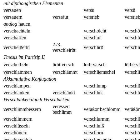
mit dipthongischen Elementen
versauen
versu
versü
versauern
versräut
versrieb
versrie
analog
hauen
verschachteln
verscholcht
verschö
verschaffen
verschuf
verschü
2./3.
verscheißerln
verschlirß
verschl
verschleirßt
Tmesis im Partizip II
verscherbeln
lirbt versch
lorb varsch
lörbe v
verschlammen
verschlämmt
verschliemschel
verschl
Akkumulative Konjugation
verschlampen
verschlump
versch
verschlanken
verschlänkt
verschluk
versch
Verschlanken durch Verschlucken
veressert
verschlimmbessern
veraßor bschlomm
veräßö
bschlimm
verschlimmern
verschlurmm
versch
verschlüsseln
verschlulß
verschl
verschönern
verschorn
verschö
verschwenden
verschwandte
versch