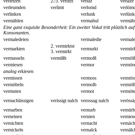
verletzen
2./3. verlitzt
verlaz
verläze
verleumden
verlimt
verlomd
verlöm
verlinken
verlunk
verlünk
vermählen
vermahul
vermäh
Eine ganz exquisite Besonderheit: Ein zweiter Vokal tritt plötzlich 
Konsonanten.
vermaledeien
vermaledie
vermale
2. vermirktst
vermarkten
vermurkt
vermür
3. vermirkt
vermasseln
vermilßt
vermolß
vermöl
vermiesen
vermor
vermör
analog
erkiesen
vermissen
vermoss
vermös
vermöbeln
vermolb
vermöl
vermuten
vermot
vermöt
vernachlässigen
verissigt nalch
verossag nalch
verössä
vernarben
vernurb
vernürb
verneinen
vernien
vernien
vernichten
vernacht
vernäch
vernickeln
vernalck
vernälc