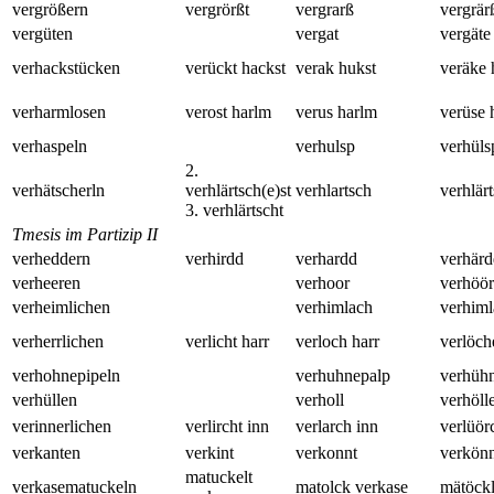
vergrößern
vergrörßt
vergrarß
vergrär
vergüten
vergat
vergäte
verhackstücken
verückt hackst
verak hukst
veräke 
verharmlosen
verost harlm
verus harlm
verüse 
verhaspeln
verhulsp
verhüls
2.
verhätscherln
verhlärtsch(e)st
verhlartsch
verhlär
3. verhlärtscht
Tmesis im Partizip II
verheddern
verhirdd
verhardd
verhärd
verheeren
verhoor
verhöör
verheimlichen
verhimlach
verhiml
verherrlichen
verlicht harr
verloch harr
verlöch
verhohnepipeln
verhuhnepalp
verhüh
verhüllen
verholl
verhöll
verinnerlichen
verlircht inn
verlarch inn
verlüör
verkanten
verkint
verkonnt
verkönn
matuckelt
verkasematuckeln
matolck verkase
mätöckl