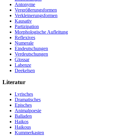
Antonyme
Vergrößerungsformen
Verkleinerungsformen
Kausativ
Partizipation
Morphologische Aufleitung
Reflexives
Numerale
Eindeutschungen
Verdeutschungen
Glossar
Labenze
Deekelsen
Literatur
Lyrisches
Dramatisches
Episches
Animalpoesie
Balladen
Haikos
Haikous
Kummerkasten