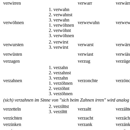
verwirren
verwarr
verwärr
1. verwahn
2. verwahnst
3. verwahn
verwöhnen
verwewuhn
verwe
1. verwöhnen
2. verwöhnt
3. verwöhnen
2. verwirst
verwursten
verwarst
verwärs
3. verwirst
verwüsten
verwiast
verwiäs
verzagen
verzug
verzüg
1. verzahn
2. verzahnst
3. verzahn
verzahnen
verzonchte
verzönc
1. verzöhnen
2. verzöhnt
3. verzöhnen
(sich) verzahnen im Sinne von "sich beim Zahnen irren" wird analog
2. verzilttst
verzetteln
verzaltt
verzältt
3. verzilttt
verzichten
verzacht
verzäch
verzinken
verzank
verzän