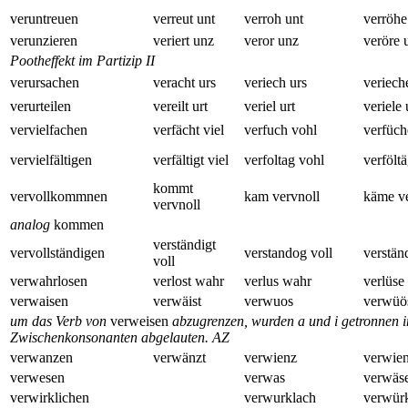
veruntreuen
verreut unt
verroh unt
verröhe
verunzieren
veriert unz
veror unz
veröre 
Pootheffekt im Partizip II
verursachen
veracht urs
veriech urs
veriech
verurteilen
vereilt urt
veriel urt
veriele 
vervielfachen
verfächt viel
verfuch vohl
verfüch
vervielfältigen
verfältigt viel
verfoltag vohl
verfölt
kommt
vervollkommnen
kam vervnoll
käme ve
vervnoll
analog
kommen
verständigt
vervollständigen
verstandog voll
verstän
voll
verwahrlosen
verlost wahr
verlus wahr
verlüse
verwaisen
verwäist
verwuos
verwüö
um das Verb von
verweisen
abzugrenzen, wurden a und i getronnen i
Zwischenkonsonanten abgelauten.
AZ
verwanzen
verwänzt
verwienz
verwie
verwesen
verwas
verwäs
verwirklichen
verwurklach
verwür