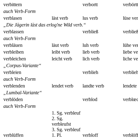
verbittern
verbortt
verbört
auch Verb-Form
verblasen
läst verb
lus verb
lüse ve
„Die Jägerin läst das erlog'ne Wild verb.“
verblassen
verbließ
verblie
auch Verb-Form
verbläuen
läut verb
luh verb
lühe ve
verbleiben
leibt verb
lieb verb
liebe v
verbleichen
leicht verb
lich verb
liche v
„Corpus-Variante“
verbleien
verblieh
verblie
auch Verb-Form
verblenden
lendet verb
landte verb
lendete
„Lumbal-Variante“
verblöden
verblod
verblœ
auch Verb-Form
1. Sg. verbleuf
2. Sg.
verbleufst
3. Sg. verbleuf
verblüffen
1. Pl.
verbloff
verblöf