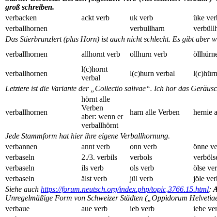
groß schreiben.
verbacken
ackt verb
uk verb
üke ver
verballhornen
verbullharn
verbüll
Das Stierbrunzlert (plus Horn) ist auch nicht schlecht. Es gibt aber w
verballhornen
allhornt verb
ollhurn verb
öllhürn
l(c)hornt
verballhornen
l(c)hurn verbal
l(c)hür
verbal
Letztere ist die Variante der „Collectio salivae“. Ich hor das Geräu
hörnt alle
Verben
verballhornen
harn alle Verben
hernie 
aber: wenn er
verballhörnt
Jede Stammform hat hier ihre eigene Verballhornung.
verbannen
annt verb
onn verb
önne ve
verbaseln
2./3. verbils
verbols
verböls
verbaseln
ils verb
ols verb
ölse ve
verbaseln
älst verb
jül verb
jöle ver
Siehe auch
https://forum.neutsch.org/index.php/topic,3766.15.html
;
A
Unregelmäßige Form von Schweizer Städten („Oppidorum Helvetia
verbaue
aue verb
ieb verb
iebe ve