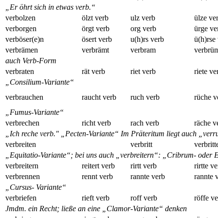
„Er öhrt sich in etwas verb.“
verbolzen
ölzt verb
ulz verb
ülze ve
verborgen
örgt verb
org verb
ürge ve
verböser(e)n
ösert verb
u(h)rs verb
ü(h)rse
verbrämen
verbrämt
verbram
verbrü
auch Verb-Form
verbraten
rät verb
riet verb
riete ve
„Consilium-Variante“
verbrauchen
raucht verb
ruch verb
rüche v
„Fumus-Variante“
verbrechen
richt verb
rach verb
räche v
„Ich reche verb." „Pecten-Variante“ Im Präteritum liegt auch „verr
verbreiten
verbritt
verbritt
„Equitatio-Variante“; bei uns auch „verbreitern“: „Cribrum- oder E
verbreitern
reitert verb
rirtt verb
rirtte v
verbrennen
rennt verb
rannte verb
rannte 
„Cursus- Variante“
verbriefen
rieft verb
roff verb
röffe v
Jmdm. ein Recht; ließe an eine „Clamor-Variante“ denken