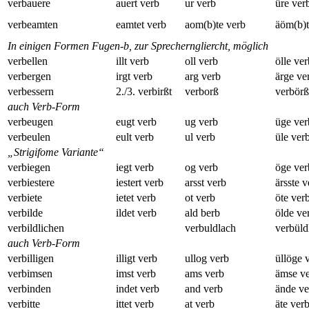
verbauere
auert verb
ur verb
üre ver
verbeamten
eamtet verb
aom(b)te verb
äöm(b)t
In einigen Formen Fugen-b, zur Sprecherngliercht, möglich
verbellen
illt verb
oll verb
ölle ver
verbergen
irgt verb
arg verb
ärge ve
verbessern
2./3. verbirßt
verborß
verbörß
auch Verb-Form
verbeugen
eugt verb
ug verb
üge ver
verbeulen
eult verb
ul verb
üle ver
„Strigifome Variante“
verbiegen
iegt verb
og verb
öge ver
verbiestere
iestert verb
arsst verb
ärsste v
verbiete
ietet verb
ot verb
öte ver
verbilde
ildet verb
ald berb
ölde ve
verbildlichen
verbuldlach
verbüld
auch Verb-Form
verbilligen
illigt verb
ullog verb
üllöge 
verbimsen
imst verb
ams verb
ämse v
verbinden
indet verb
and verb
ände ve
verbitte
ittet verb
at verb
äte ver