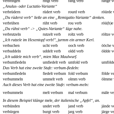
verbringen
ringt verb
rang verb
ränge v
„Anulus- oder Luctatio-Variante“
verbrüdern
rüdert verb
rourd verb
röürde 
„Du rüderst verb“ ließe an eine „Remigatio-Variante“ denken.
verbrühen
rüht verb
rou verb
röü(h)e
„Du rühst verb“ -> „Quies-Variante“ läge nahe.
verbrutzeln
rutzelt verb
roltz verb
röltze v
„Ich rutzele im Hexentopf verb!", jurmm ein armer Kerl.
verbuchen
ucht verb
ooch verb
ööche v
verbuddeln
uddelt verb
oldd verb
öldde v
„Ich uddele mich verb“, mien Max Maulwurf.
verbumfiedeln
umfiedelt verb
umfold verb
umfölde
Das Verb hat eine zweite Stufe: verbum-fiedeln:
verbumfiedeln
fiedelt verbum
fold verbum
földe v
verbummeln
ummelt verb
olmm verb
ölmme 
Auch dieses Verb hat eine zweite Stufe: verbum-meln:
verbummeln
melt verbum
mal verbum
mäle v
In diesem Beispiel klänge
mele
, der italienische „Apfel“, an.
verbünden
undet verb
jand verb
jände v
verbürgen
burgt verb
jarg verb
järge v