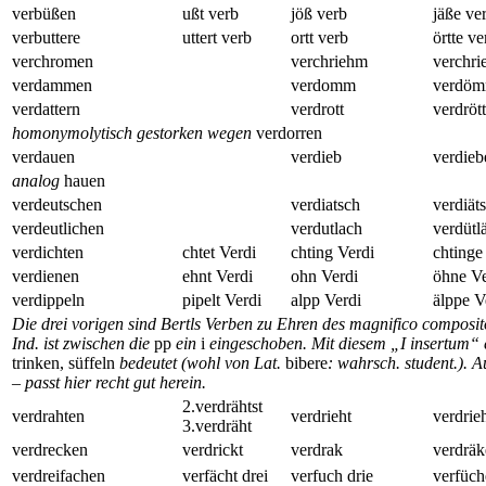
verbüßen
ußt verb
jöß verb
jäße ve
verbuttere
uttert verb
ortt verb
örtte ve
verchromen
verchriehm
verchr
verdammen
verdomm
verdö
verdattern
verdrott
verdröt
homonymolytisch gestorken wegen
verdorren
verdauen
verdieb
verdieb
analog
hauen
verdeutschen
verdiatsch
verdiät
verdeutlichen
verdutlach
verdütl
verdichten
chtet Verdi
chting Verdi
chtinge
verdienen
ehnt Verdi
ohn Verdi
öhne Ve
verdippeln
pipelt Verdi
alpp Verdi
älppe V
Die drei vorigen sind Bertls Verben zu Ehren des magnifico composit
Ind. ist zwischen die
pp
ein
i
eingeschoben. Mit diesem „I insertum“ 
trinken, süffeln
bedeutet (wohl von Lat.
bibere
: wahrsch. student.). 
– passt hier recht gut herein.
2.verdrähtst
verdrahten
verdrieht
verdrie
3.verdräht
verdrecken
verdrickt
verdrak
verdräk
verdreifachen
verfächt drei
verfuch drie
verfüch