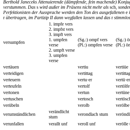
Berthold Janeceks Attenuierende (dämpfende, fein machende) Konjuga
verstummen. Das
s
wird außer im Präsens nicht mehr als
sch
, sonder
Perfektionisten der Aussprache werden den Ton des ausgefallenen
e
i
r
übertragen, im Partizip II dann wegfallen lassen und das
r
stimmlos
1. impfe vers
2. impfst vers
3. impft vers
1. umpfen
(Sg.:) ompf vers
(Sg.:) 
versumpfen
verse
(Pl.:) ompfen verse
(Pl.:) 
2. umpft verse
3. umpfen
verse
vertäuen
vertiu
vertiüe
verteidigen
vertittag
vertitta
verteuern
vertu·er
vertü·e
verteufeln
vertolf
vertölfe
vertonen
vertun
vertüne
vertuschen
vertosch
vertösc
verübeln
verolb
verölbe
verändlicht
verumständlichen
verondlach stum
veröndl
stum
verunfallen
verallt unf
veroll unf
verölle