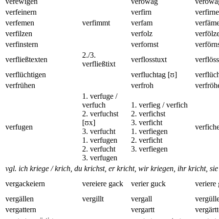
verewigen
verowag
veröwä
verfeinern
verfirn
verfirne
verfemen
verfimmt
verfam
verfäm
verfilzen
verfolz
verfölz
verfinstern
verfornst
verförn
2./3.
verfließtexten
verflosstuxt
verflös
verfließtixt
verflüchtigen
verfluchtag [ʊ]
verflüch
verfrühen
verfroh
verfröh
1. verfuge /
verfuch
1. verfieg / verfich
2. verfuchst
2. verfichst
[ʊx]
3. verficht
verfugen
verfich
3. verfucht
1. verfiegen
1. verfugen
2. verficht
2. verfucht
3. verfiegen
3. verfugen
vgl. ich kriege / krich, du krichst, er kricht, wir kriegen, ihr kricht, si
vergackeiern
vereiere gack
verier guck
veriere
vergällen
vergillt
vergall
vergüll
vergattern
vergartt
vergärtt