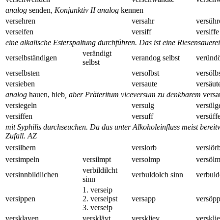
analog
senden
, Konjunktiv II analog
kennen
versehren
versahr
versühr
verseifen
versiff
versiffe
eine alkalische Esterspaltung durchführen. Das ist eine Riesensauere
verändigt
verselbständigen
verandog selbst
veründö
selbst
verselbsten
versolbst
versölb
versieben
versaute
versäut
analog
hauen, hieb
, aber Präteritum viceversum zu denkbarem
versa
versiegeln
versulg
versülg
versiffen
versuff
versüff
mit Syphilis durchseuchen. Da das unter Alkoholeinfluss meist bereitw
Zufall.
AZ
versilbern
verslorb
verslör
versimpeln
versilmpt
versolmp
versöl
verbildilcht
versinnbildlichen
verbuldolch sinn
verbuld
sinn
1. verseip
versippen
2. verseipst
versapp
versöp
3. verseip
versklaven
versklävt
verskliev
verskli