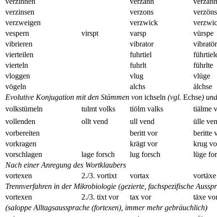
verzinnen
verzann
verzän
verzinsen
verzons
verzöns
verzweigen
verzwick
verzwi
vespern
virspt
varsp
vürspe
vibrieren
vibrator
vibratö
vierteilen
fuhrtiel
führtiel
vierteln
fuhrlt
führlte
vloggen
vlug
vlüge
vögeln
alchs
älchse
Evolutive Konjugation mit den Stämmen von
ichseln
(vgl.
Echse
) un
volkstümeln
tulmt volks
tiölm valks
tiälme 
vollenden
ollt vend
ull vend
ülle ve
vorbereiten
beritt vor
beritte 
vorkragen
krägt vor
krug vo
vorschlagen
lage forsch
lug forsch
lüge fo
Nach einer Anregung des Wortklaubers
vortexen
2./3. vortixt
vortax
vortäxe
Trennverfahren in der Mikrobiologie (gezierte, fachspezifische Aussp
vortexen
2./3. tixt vor
tax vor
täxe vo
(saloppe Alltagsaussprache (fortexen), immer mehr gebräuchlich)