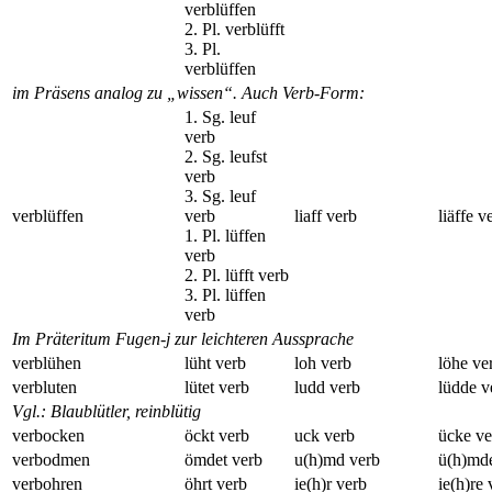
verblüffen
2. Pl. verblüfft
3. Pl.
verblüffen
im Präsens analog zu „wissen“. Auch Verb-Form:
1. Sg. leuf
verb
2. Sg. leufst
verb
3. Sg. leuf
verblüffen
verb
liaff verb
liäffe v
1. Pl. lüffen
verb
2. Pl. lüfft verb
3. Pl. lüffen
verb
Im Präteritum Fugen-j zur leichteren Aussprache
verblühen
lüht verb
loh verb
löhe ve
verbluten
lütet verb
ludd verb
lüdde v
Vgl.: Blaublütler, reinblütig
verbocken
öckt verb
uck verb
ücke ve
verbodmen
ömdet verb
u(h)md verb
ü(h)md
verbohren
öhrt verb
ie(h)r verb
ie(h)re 