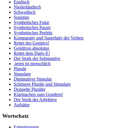
Englisch
Niederländisch
Schwedisch
Sonstige
Synthetisches Futur
Synthetisches Passiv
Synthetisches Perfekt
Komparativ und Superlativ der Verben
Rettet des Genitivs!
Genitivus absolutus
Rettet dem Dativ-E!
Der Stork der Substantive
-ieren ist menschlich
Plurale
Singulare
Diminutiver Singular
Schönere Pluräle und Singulare
Doppelte Pluräler
Klarmachen zum Gendern!
Der Stork der Adjektive
Aufsätze
Wortschatz
Entneinungen