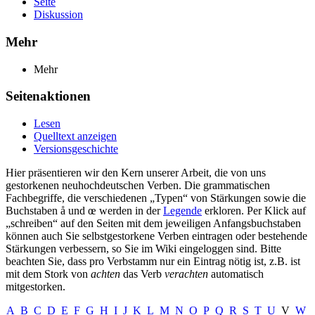
Seite
Diskussion
Mehr
Mehr
Seitenaktionen
Lesen
Quelltext anzeigen
Versionsgeschichte
Hier präsentieren wir den Kern unserer Arbeit, die von uns
gestorkenen neuhochdeutschen Verben. Die grammatischen
Fachbegriffe, die verschiedenen „Typen“ von Stärkungen sowie die
Buchstaben å und œ werden in der
Legende
erkloren. Per Klick auf
„schreiben“ auf den Seiten mit dem jeweiligen Anfangsbuchstaben
können auch Sie selbstgestorkene Verben eintragen oder bestehende
Stärkungen verbessern, so Sie im Wiki eingeloggen sind. Bitte
beachten Sie, dass pro Verbstamm nur ein Eintrag nötig ist, z.B. ist
mit dem Stork von
achten
das Verb
verachten
automatisch
mitgestorken.
A
B
C
D
E
F
G
H
I
J
K
L
M
N
O
P
Q
R
S
T
U
V
W