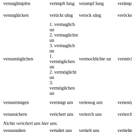
verunglimpfen
verimpft lung
verampf lung
verämpf
verunglücken
verückt ulng
verock ulng
veröcke
1. vermaglich
un
2. vermaglichst
un
3. vermaglich
un
1.
verunmöglichen
vermochlichte un
vermöch
vermöglichen
un
2. vermöglicht
un
3.
vermöglichen
un
verunreinigen
vereinigt urn
verienog urn
verienö
verunsichern
verichert uns
verierch uns
verierc
Nichts verichert uns hier uns.
verunstalten
vertaltet uns
vertielt uns
vertielt