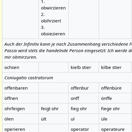
1.
obwirzieren
2.
obihrziert
3.
obsiezieren
Auch der Infinitiv kann je nach Zusammenhang verschiedene
Passiv wird stets die handelnde Person eingesetzt: Ich werde d
mir obmirzuren.
ochsen
kielb stier
kilbe stier
Coniugatio castratorum
offenbaren
offenbur
offenbüre
öffnen
onff
önffe
ohrfeigen
feigt ohr
fieg ohr
fiege ohr
ölen
ült
ul
üle
operieren
operator
operateure