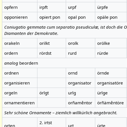
opfern
irpft
urpf
ürpfe
opponieren
opiert pon
opal pon
opäle pon
Coniugatio gemmata cum separatio pseudiculæ, ist doch die
Diamanten der Demokratie.
orakeln
orilkt
orolk
orölke
ordern
rördst
rurd
rürde
analog
beordern
ordnen
ornd
örnde
organisieren
organisator
organisatöre
orgeln
örlgt
urlg
ürlge
ornamentieren
orñamêntor
örñämêntöre
Sehr schöne Ornamente – ziemlich willkürlich angebracht.
2. irtst
orten
urt
ürte