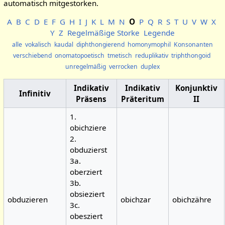
automatisch mitgestorken.
A
B
C
D
E
F
G
H
I
J
K
L
M
N
O
P
Q
R
S
T
U
V
W
X
Y
Z
Regelmäßige Storke
Legende
alle
vokalisch
kaudal
diphthongierend
homonymophil
Konsonanten
verschiebend
onomatopoetisch
tmetisch
reduplikativ
triphthongoid
unregelmäßig
verrocken
duplex
Indikativ
Indikativ
Konjunktiv
Infinitiv
Präsens
Präteritum
II
1.
obichziere
2.
obduzierst
3a.
oberziert
3b.
obsieziert
obduzieren
obichzar
obichzähre
3c.
obesziert