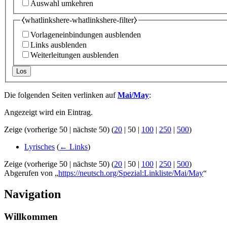
Auswahl umkehren
⧼whatlinkshere-whatlinkshere-filter⧽
Vorlageneinbindungen ausblenden
Links ausblenden
Weiterleitungen ausblenden
Los
Die folgenden Seiten verlinken auf
Mai/May
:
Angezeigt wird ein Eintrag.
Zeige (
vorherige 50
|
nächste 50
) (
20
|
50
|
100
|
250
|
500
)
Lyrisches
(
← Links
)
Zeige (
vorherige 50
|
nächste 50
) (
20
|
50
|
100
|
250
|
500
)
Abgerufen von „
https://neutsch.org/Spezial:Linkliste/Mai/May
“
Navigation
Willkommen