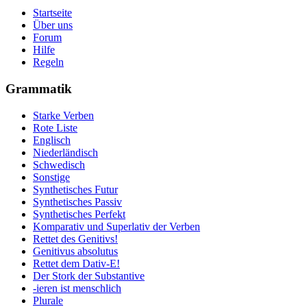
Startseite
Über uns
Forum
Hilfe
Regeln
Grammatik
Starke Verben
Rote Liste
Englisch
Niederländisch
Schwedisch
Sonstige
Synthetisches Futur
Synthetisches Passiv
Synthetisches Perfekt
Komparativ und Superlativ der Verben
Rettet des Genitivs!
Genitivus absolutus
Rettet dem Dativ-E!
Der Stork der Substantive
-ieren ist menschlich
Plurale