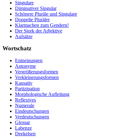
Singulare
Diminutiver Singular
Schönere Pluräle und Singulare
Doppelte Pluräler
Klarmachen zum Gendern!
Der Stork der Adjektive
Aufsätze
Wortschatz
Entneinungen
Antonyme
Vergrößerungsformen
Verkleinerungsformen
Kausativ
Partizipation
Morphologische Aufleitung
Reflexives
Numerale
Eindeutschungen
Verdeutschungen
Glossar
Labenze
Deekelsen