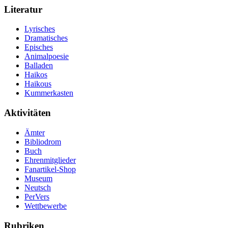
Literatur
Lyrisches
Dramatisches
Episches
Animalpoesie
Balladen
Haikos
Haikous
Kummerkasten
Aktivitäten
Ämter
Bibliodrom
Buch
Ehrenmitglieder
Fanartikel-Shop
Museum
Neutsch
PerVers
Wettbewerbe
Rubriken