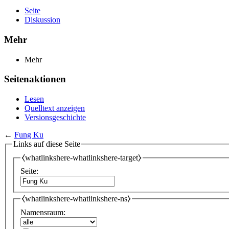
Seite
Diskussion
Mehr
Mehr
Seitenaktionen
Lesen
Quelltext anzeigen
Versionsgeschichte
←
Fung Ku
Links auf diese Seite
⧼whatlinkshere-whatlinkshere-target⧽
Seite:
⧼whatlinkshere-whatlinkshere-ns⧽
Namensraum: