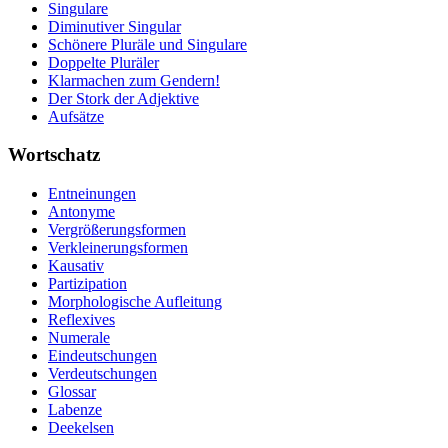
Singulare
Diminutiver Singular
Schönere Pluräle und Singulare
Doppelte Pluräler
Klarmachen zum Gendern!
Der Stork der Adjektive
Aufsätze
Wortschatz
Entneinungen
Antonyme
Vergrößerungsformen
Verkleinerungsformen
Kausativ
Partizipation
Morphologische Aufleitung
Reflexives
Numerale
Eindeutschungen
Verdeutschungen
Glossar
Labenze
Deekelsen