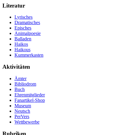
Literatur
Lyrisches
Dramatisches
Episches
Animalpoesie
Balladen
Haikos
Haikous
Kummerkasten
Aktivitäten
Ämter
Bibliodrom
Buch
Ehrenmitglieder
Fanartikel-Shop
Museum
Neutsch
PerVers
Wettbewerbe
Rubriken