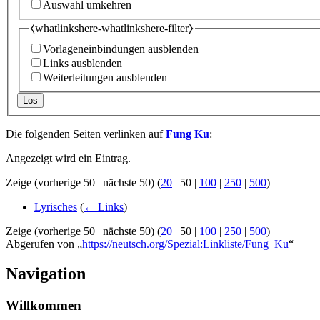
Auswahl umkehren
⧼whatlinkshere-whatlinkshere-filter⧽
Vorlageneinbindungen ausblenden
Links ausblenden
Weiterleitungen ausblenden
Los
Die folgenden Seiten verlinken auf
Fung Ku
:
Angezeigt wird ein Eintrag.
Zeige (
vorherige 50
|
nächste 50
) (
20
|
50
|
100
|
250
|
500
)
Lyrisches
(
← Links
)
Zeige (
vorherige 50
|
nächste 50
) (
20
|
50
|
100
|
250
|
500
)
Abgerufen von „
https://neutsch.org/Spezial:Linkliste/Fung_Ku
“
Navigation
Willkommen