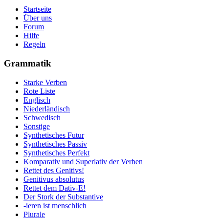
Startseite
Über uns
Forum
Hilfe
Regeln
Grammatik
Starke Verben
Rote Liste
Englisch
Niederländisch
Schwedisch
Sonstige
Synthetisches Futur
Synthetisches Passiv
Synthetisches Perfekt
Komparativ und Superlativ der Verben
Rettet des Genitivs!
Genitivus absolutus
Rettet dem Dativ-E!
Der Stork der Substantive
-ieren ist menschlich
Plurale