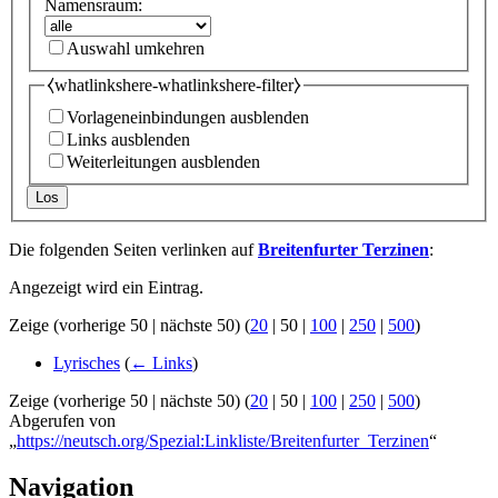
Namensraum:
Auswahl umkehren
⧼whatlinkshere-whatlinkshere-filter⧽
Vorlageneinbindungen ausblenden
Links ausblenden
Weiterleitungen ausblenden
Los
Die folgenden Seiten verlinken auf
Breitenfurter Terzinen
:
Angezeigt wird ein Eintrag.
Zeige (
vorherige 50
|
nächste 50
) (
20
|
50
|
100
|
250
|
500
)
Lyrisches
(
← Links
)
Zeige (
vorherige 50
|
nächste 50
) (
20
|
50
|
100
|
250
|
500
)
Abgerufen von
„
https://neutsch.org/Spezial:Linkliste/Breitenfurter_Terzinen
“
Navigation