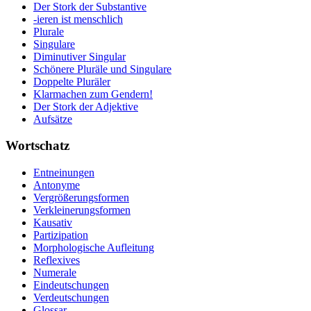
Der Stork der Substantive
-ieren ist menschlich
Plurale
Singulare
Diminutiver Singular
Schönere Pluräle und Singulare
Doppelte Pluräler
Klarmachen zum Gendern!
Der Stork der Adjektive
Aufsätze
Wortschatz
Entneinungen
Antonyme
Vergrößerungsformen
Verkleinerungsformen
Kausativ
Partizipation
Morphologische Aufleitung
Reflexives
Numerale
Eindeutschungen
Verdeutschungen
Glossar