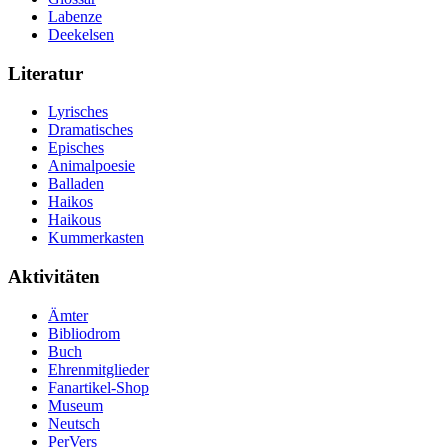
Labenze
Deekelsen
Literatur
Lyrisches
Dramatisches
Episches
Animalpoesie
Balladen
Haikos
Haikous
Kummerkasten
Aktivitäten
Ämter
Bibliodrom
Buch
Ehrenmitglieder
Fanartikel-Shop
Museum
Neutsch
PerVers