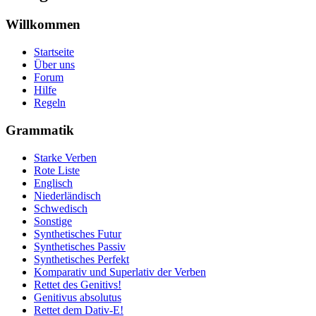
Willkommen
Startseite
Über uns
Forum
Hilfe
Regeln
Grammatik
Starke Verben
Rote Liste
Englisch
Niederländisch
Schwedisch
Sonstige
Synthetisches Futur
Synthetisches Passiv
Synthetisches Perfekt
Komparativ und Superlativ der Verben
Rettet des Genitivs!
Genitivus absolutus
Rettet dem Dativ-E!