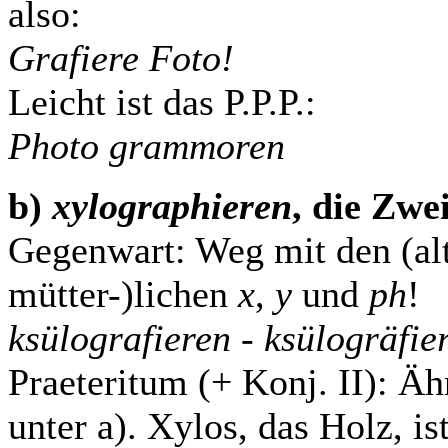
also:
Grafiere Foto!
Leicht ist das P.P.P.:
Photo grammoren
b)
xylographieren
, die Zwei
Gegenwart: Weg mit den (alt)
mütter-)lichen
x
,
y
und
ph
!
ksülografieren - ksülogräfier
Praeteritum (+ Konj. II): Ä
unter a). Xylos, das Holz, is