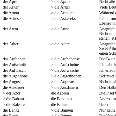
der April
> die Aprilen
Nicht alle
der Ärger
> die Ärger
Viele Leut
die Armut
> die Armuten
Während d
die Askese
> die Askeseksa
Palindroma
Ebenso wi
der Atem
> die Atme
Anagraphi
Nicht nur,
stehen.
K
der Äther
> die Äthre
Anagraphi
Zwei Äthr
einen Schr
das Aufheben
> die Aufhebense
Die B- un
der Aufschnitt
> die Aufschnitte
Ich habe 
der Aufwasch
> die Aufwäsche
Ich erlado
die Augenhöhe
> die Augenhöhen
Der zwei 
der August
> die Augüste
Nicht in a
die Ausdauer
> die Ausdauern
Den Halbm
> der Azor
die Azoren
Die Insel 
> die Bahama
die Bahamas
Andros is
> die Baleare
die Balearen
Unter den
die Bange
> die Bangen
Nur keine
der Bann
> die Bänne
Die Versc