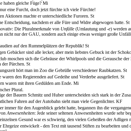
e haben gleiche Füge?
Mi
 nur eine Furcht, doch jetzt fürchte ich viele Fürchte!
sen Aktionen machte er unterschiedliche Furoren.
St
eine Entscheidung, nachdem er alle Füre und Widre abgewogen hatte.
St
nnovativ: Die Pluralmerkmale von
Unfälle
(Umlautung und
-e
) werden 
n nicht nur der GAU, sondern auch einige etwas weniger große Unfälle,
audien auf den Rummelplätzen der Republik!
St
gen Gebäcker sind alle lecker, aber mein liebstes Gebuck ist der Scho
lub moschen sich die Gebräuse der Whirlpools und die Gerausche der
 der Pärchen.
St
rungszeit hört man im Zoo die Gebrülle verschiedener Raubkatzen.
St
e waren den Regierenden auf Gedeihe und Verderbe ausgeliefert.
St
ern waren mit ihren Gedülden am Ende.
Mi
scher Plural.
lge der Bauern Schmitz und Huber unterscheiden sich stark in der Zu
tlichen Fahren auf der Autobahn sieht man viele Gegenlichter.
KF
r immer für den Augenblick gelebt hatte, begannen ihn die vergange
 von
Anwesenheiten
: Jede seiner seltenen Anwesenheiten wurde sehr be
 einzelnen Gesund war es schwierig, den vielen Geheißen der Adlige
r Ehrgeize entwickelt - den Text mit tausend Stiften zu bearbeiten und 