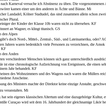
r nach Karneval versuche ich Abstinenz zu üben. Die vorgenommenen Ab
hwörer kamen einer um den anderen in Ächte und Bänne.
Mi
icher Landadel, Kölner Stadtadel, das sind zusammen allein schon zwe
scher Plural.
einiger der Kinder der Klasse 10b waren nicht zu übersehen.
KF
innert an Wagner, es klingt titanisch.
GS
in den Alpen
ibt’s doch Nord-, Mittel-, Zentral-, Süd-, und Lateinamerika, oder?
A
tzten Jahren waren bedenklich viele Personen zu verzeichnen, die Amok
.
KF
in den Anden
en verschiedener Menschen können sich ganz unterschiedlich ausdrüc
le ist eine chronologische Aufzeichnung von Ereignissen, die einen se
inem Jahr behandelt.
KF
einen des Wohnzimmers und des Wagens nach waren die Müllers reiche
chiedene Anscheine.
ung des Ministers machte der Direktor keine einzige Anstalte, geschwei
 zu veranstalten.
Mi
 hat sein eigenes klassischen Altertum und eine dazugehörige Kultur, e
tille Curaçao wird seit dem 16. Jahrhundert der gleichnamige Likör her