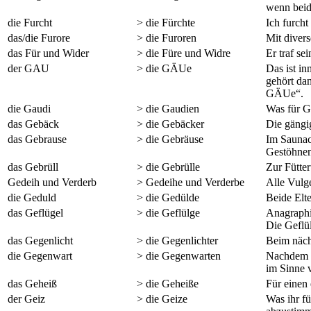
wenn beid
die Furcht
> die Fürchte
Ich furcht
das/die Furore
> die Furoren
Mit diver
das Für und Wider
> die Füre und Widre
Er traf s
der GAU
> die GÄUe
Das ist i
gehört dan
GÄUe“.
die Gaudi
> die Gaudien
Was für G
das Gebäck
> die Gebäcker
Die gängi
das Gebrause
> die Gebräuse
Im Saunac
Gestöhnen
das Gebrüll
> die Gebrülle
Zur Fütte
Gedeih und Verderb
> Gedeihe und Verderbe
Alle Vulg
die Geduld
> die Gedülde
Beide Elt
das Geflügel
> die Geflülge
Anagraphi
Die Geflü
das Gegenlicht
> die Gegenlichter
Beim näch
die Gegenwart
> die Gegenwarten
Nachdem e
im Sinne
das Geheiß
> die Geheiße
Für einen
der Geiz
> die Geize
Was ihr fü