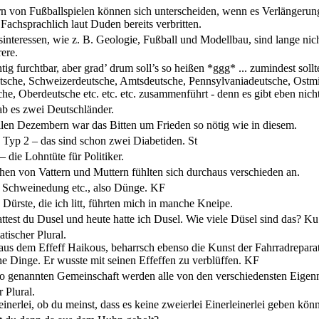
n von Fußballspielen können sich unterscheiden, wenn es Verlängerun
Fachsprachlich laut Duden bereits verbritten.
nteressen, wie z. B. Geologie, Fußball und Modellbau, sind lange nicht
ere.
htig furchtbar, aber grad’ drum soll’s so heißen *ggg* ... zumindest sol
utsche, Schweizerdeutsche, Amtsdeutsche, Pennsylvaniadeutsche, Ostm
che, Oberdeutsche etc. etc. etc. zusammenführt - denn es gibt eben nic
ab es zwei Deutschländer.
allen Dezembern war das Bitten um Frieden so nötig wie in diesem.
 Typ 2 – das sind schon zwei Diabetiden.
St
– die Lohntüte für Politiker.
hen von Vattern und Muttern fühlten sich durchaus verschieden an.
Schweinedung etc., also Dünge.
KF
 Dürste, die ich litt, führten mich in manche Kneipe.
ttest du Dusel und heute hatte ich Dusel. Wie viele Düsel sind das?
Ku
tischer Plural.
r aus dem Effeff Haikous, beharrsch ebenso die Kunst der Fahrradrepar
he Dinge. Er wusste mit seinen Effeffen zu verblüffen.
KF
 so genannten Gemeinschaft werden alle von den verschiedensten Eige
r Plural.
 einerlei, ob du meinst, dass es keine zweierlei Einerleinerlei geben kön