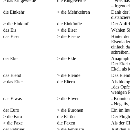
> das Eingeweide
die Eingeweide
– Was has
– Irgendei
die Einkehr
> die Mehrkehren
Dank der 
distanzie
> die Einkunft
die Einkünfte
Der Auftri
das Eis
> die Eiser
Wählen Sie
das Eisen
> die Eisene
Hinter de
Eisenlade
einfach
da
schreiben.
der Ekel
> die Ekle
Anagraphi
Der Ekel 
Ekel, als
das Elend
> die Elende
Das Elend 
> das Elter
die Eltern
Als biolo
„das Opfer
wenigen P
das Etwas
> die Etwen
- Konnten 
- Negativ,
der Euro
> die Euronen
Ein im Inte
> die Faro
die Färöer
Der Flugh
> die Faxe
die Faxen
Als der C
der Februar
> die Februäre
Auf den F