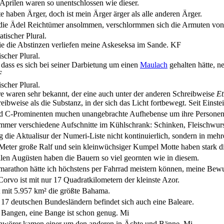
 Aprilen waren so unentschlossen wie dieser.
e haben Ärger, doch ist mein Ärger ärger als alle anderen Ärger.
ie Ädel Reichtümer ansolmmen, verschlormmen sich die Armuten vo
tischer Plural.
e die Abstinzen verliefen meine Askeseksa im Sande.
KF
scher Plural.
 dass es sich bei seiner Darbietung um einen
Maulach
gehalten hätte, n
F
scher Plural.
e waren sehr bekannt, der eine auch unter der anderen Schreibweise
Et
eibweise als die Substanz, in der sich das Licht fortbewegt. Seit Eins
d C-Prominenten muchen unangebrachte Aufhebense um ihre Persone
immer verschiedene Aufschnitte im Kühlschrank: Schinken, Fleischwurs
g die Aktualisur der Numeri-Liste nicht kontinuierlich, sondern in me
Meter große Ralf und sein kleinwüchsiger Kumpel Motte haben stark d
llen Augüsten haben die Bauern so viel geornten wie in diesem.
arathon hätte ich höchstens per Fahrrad meistern können, meine Bewu
Corvo ist mit nur 17 Quadratkilometern der kleinste Azor.
t mit 5.957 km² die größte Bahama.
 17 deutschen Bundesländern befindet sich auch eine Baleare.
 Bangen, eine Bange ist schon genug.
Mi
hwörer kamen einer um den anderen in Ächte und Bänne.
Mi