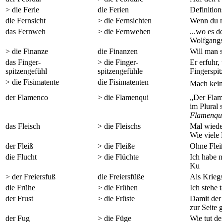
> die Ferie
die Ferien
Definition
die Fernsicht
> die Fernsichten
Wenn du no
das Fernweh
> die Fernwehen
...
wo es do
Wolfgangs
> die Finanze
die Finanzen
Will man s
das Finger-
> die Finger-
Er erfuhr
spitzengefühl
spitzengefühle
Fingerspit
> die Fisimatente
die Fisimatenten
Mach keine
der Flamenco
> die Flamenqui
„Der Flam
im Plural
Flamenqu
das Fleisch
> die Fleischs
Mal wiede
Wie viele 
der Fleiß
> die Fleiße
Ohne Flei
die Flucht
> die Flüchte
Ich habe n
Ku
> der Freiersfuß
die Freiersfüße
Als Krieg
die Frühe
> die Frühen
Ich stehe t
der Frust
> die Früste
Damit der 
zur Seite 
der Fug
> die Füge
Wie tut d