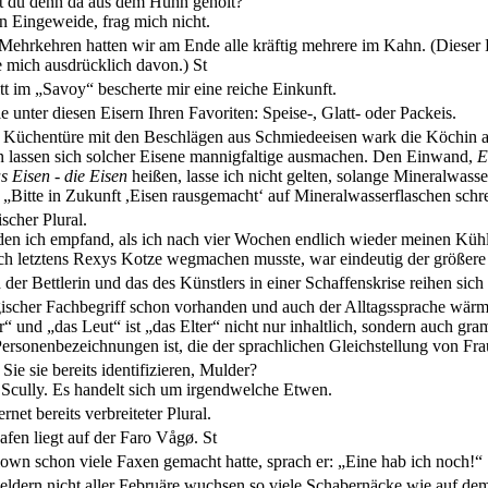
t du denn da aus dem Huhn geholt?
n Eingeweide, frag mich nicht.
Mehrkehren hatten wir am Ende alle kräftig mehrere im Kahn. (Dieser P
re mich ausdrücklich davon.)
St
tt im „Savoy“ bescherte mir eine reiche Einkunft.
 unter diesen Eisern Ihren Favoriten: Speise-, Glatt- oder Packeis.
r Küchentüre mit den Beschlägen aus Schmiedeeisen wark die Köchin a
n lassen sich solcher Eisene mannigfaltige ausmachen. Den Einwand,
E
s Eisen - die Eisen
heißen, lasse ich nicht gelten, solange Mineralwasse
 „Bitte in Zukunft ,Eisen rausgemacht‘ auf Mineralwasserflaschen schre
scher Plural.
den ich empfand, als ich nach vier Wochen endlich wieder meinen Kühls
 ich letztens Rexys Kotze wegmachen musste, war eindeutig der größere
der Bettlerin und das des Künstlers in einer Schaffenskrise reihen sich
gischer Fachbegriff schon vorhanden und auch der Alltagssprache wärm
“ und „das Leut“ ist „das Elter“ nicht nur inhaltlich, sondern auch gra
ersonenbezeichnungen ist, die der sprachlichen Gleichstellung von Fr
Sie sie bereits identifizieren, Mulder?
 Scully. Es handelt sich um irgendwelche Etwen.
rnet bereits verbreiteter Plural.
afen liegt auf der Faro Vågø.
St
lown schon viele Faxen gemacht hatte, sprach er: „Eine hab ich noch!“
eldern nicht aller Februäre wuchsen so viele Schabernäcke wie auf dem