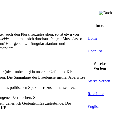
Intro
arf
auch den Plural zuzugestehen, so ist etwa von
Home
weide
, kann man sich durchaus fragen: Muss das so
n? Hier geben wir Singulariatantum und
markiert.
Über uns
Starke
Verben
r (nicht unbedingt in unseren Gefilden).
KF
chen. Die Sammlung der Ergebnisse meiner Aberwitze
Starke Verben
nd des politischen Spektrums zusammenschließen
Rote Liste
angenen Verbrechen.
St
, denen ich Gegenteiliges zugestünde. Die
Englisch
.
KF