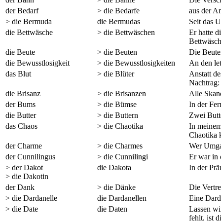
der Bedarf
> die Bedarfe
aus der A
> die Bermuda
die Bermudas
Seit das 
die Bettwäsche
> die Bettwäschen
Er hatte d
Bettwäsch
die Beute
> die Beuten
Die Beute
die Bewusstlosigkeit
> die Bewusstlosigkeiten
An den let
das Blut
> die Blüter
Anstatt de
Nachtrag: 
die Brisanz
> die Brisanzen
Alle Skan
der Bums
> die Bümse
In der Fe
die Butter
> die Buttern
Zwei Butt
das Chaos
> die Chaotika
In meinem
Chaotika 
der Charme
> die Charmes
Wer Umgan
der Cunnilingus
> die Cunnilingi
Er war in
> der Dakot
die Dakota
In der Prä
> die Dakotin
der Dank
> die Dänke
Die Vertre
> die Dardanelle
die Dardanellen
Eine Darda
> die Date
die Daten
Lassen w
fehlt, ist