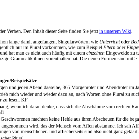
der Verben. Den Inhalt dieser Seite finden Sie jetzt
in unserem Wiki
.
chon lange damit angefangen, Singularwörtern wie
Unterricht
oder
Bed
igentlich nur im Plural vorkommen, wie zum Beispiel
Eltern
oder
Einge
 und hat man es nicht auch häufig mit einem
einzelnen
Eingeweide zu tu
herzige Grammatik ihnen vorenthalten hat. Die neuen Formen sind mit > 
gen/Beispielsätze
gen und jeden Abend dasselbe, 365 Morgenröter und Abendröter im Jah
trieb mich wieder und wieder dazu an, nach Worten ohne Plural zu su
er zu lesen.
KF
bang, wenn ich daran denke, dass sich die Abschäume vom rechten Ra
Mi
 Geschworenen machten keine Hehle aus ihren Abscheuen für die beg
 angenommen wird, das der Mensch vom Affen abstamme. Ich sah Affen
gen von menschlicher- und äffischerseits sind also nicht ganz geklärt
scher Plural.