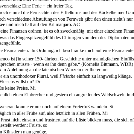
svorschlag: Eine Ferie = ein freier Tag.
ch einmal die Fernsichten des Eiffelturms und des Böckelheimer Gänseh
ch verschiedene Abstufungen von Fernweh gibt: den einen zieht’s nur
ee und mich halt auf den Kilimanjaro.
AC
eine Finanzen ordnen, ist es oft zweckmäßig, mit einer einzelnen Fin
, was das Fingerspitzengefühl des Chirurgen von dem des Diplomaten u
zengefühle.
 Fisimatenten.  In Ordnung, ich beschränke mich auf eine Fisimatente
enco ist [in seiner 150-jährigen Geschichte unter mannigfachen Einflü
 sprechen müsste - wenn es ihn denn gäbe.“ (Kornelia Bittmann, WDR)
i
in Anlehnung an die lateinischen Wurzeln der Iberer
am
r ein unorthodoxer Plural, weil
Fleische
einfach zu langweilig klänge.
Fleischs willst du?
Dr
ße keine Preise.
Mi
eulich einen Einbrecher und gestern ein angreifendes Wildschwein in d
sveteran konnte er nur noch auf einem Freierfuß wandeln.
St
äglich in aller Frühe auf, also letztlich in allen Frühen.
Mi
Frust nicht einsam und frustriert auf die Lüste blicken muss, die sich o
gestellt werden: Früste.
so
en Künstlern man genüge,