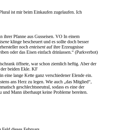
lural ist mir beim Einkaufen zugelaufen. Ich
n ihrer Pfanne aus Gusseisen.
VO
In einem
isene
klinge bescheuert und es sollte doch besser
rhersteller noch
enteisent
auf ihre Erzeugnisse
iben oder das Eisen einfach drinlassen.“ (Parkverbot)
chrank öffnete, war schon ziemlich heftig. Aber der
 der beiden Ekle.
KF
 in eine lange Kette ganz verschiedener Elende ein.
stens ans Herz zu legen. Wie auch „das Mitglied“,
mmatisch geschlechtsneutral, sodass es eine der
au und Mann überhaupt keine Probleme bereiten.
 Feld dieses Februars.