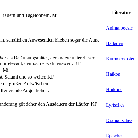
Literatur
n Bauern und Tagelöhnern.
Mi
Animalpoesie
ein, sämtlichen Anwesenden blieben sogar die Atme
Balladen
her
als Betäubungsmittel, der andere unter dieser
Kummerkasten
tein irrelevant, dennoch erwähnenswert.
KF
n.
Mi
Haikos
t, Salami und so weiter.
KF
hreren großen Aufwäschen.
Haikous
ifferierende Augenhöhen.
nderung gilt daher den Ausdauern der Läufer.
KF
Lyrisches
Dramatisches
Episches