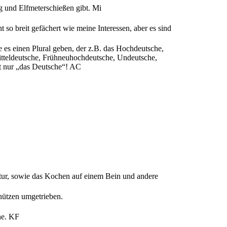
g und Elfmeterschießen gibt.
Mi
 so breit gefächert wie meine Interessen, aber es sind
lte es einen Plural geben, der z.B. das Hochdeutsche,
itteldeutsche, Frühneuhochdeutsche, Undeutsche,
ht nur „das Deutsche“!
AC
atur, sowie das Kochen auf einem Bein und andere
nnützen umgetrieben.
ne.
KF