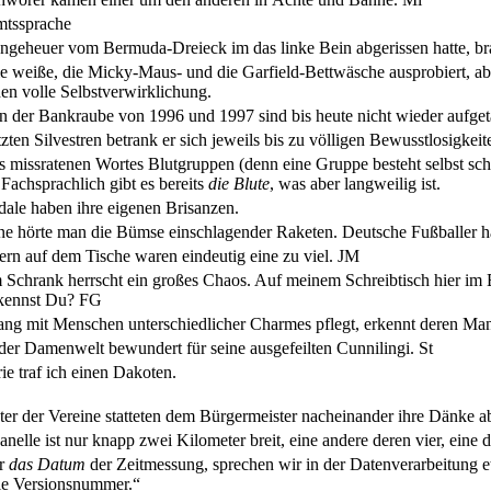
mtssprache
Ungeheuer vom Bermuda-Dreieck im das linke Bein abgerissen hatte, b
ie weiße, die Micky-Maus- und die Garfield-Bettwäsche ausprobiert, abe
en volle Selbstverwirklichung.
n der Bankraube von 1996 und 1997 sind bis heute nicht wieder aufge
zten Silvestren betrank er sich jeweils bis zu völligen Bewusstlosigkei
s missratenen Wortes Blutgruppen (denn eine Gruppe besteht selbst sch
Fachsprachlich gibt es bereits
die Blute
, was aber langweilig ist.
dale haben ihre eigenen Brisanzen.
rne hörte man die Bümse einschlagender Raketen. Deutsche Fußballer h
ern auf dem Tische waren eindeutig eine zu viel.
JM
 Schrank herrscht ein großes Chaos. Auf meinem Schreibtisch hier im 
kennst Du?
FG
g mit Menschen unterschiedlicher Charmes pflegt, erkennt deren Mann
 der Damenwelt bewundert für seine ausgefeilten Cunnilingi.
St
rie traf ich einen Dakoten.
ter der Vereine statteten dem Bürgermeister nacheinander ihre Dänke a
nelle ist nur knapp zwei Kilometer breit, eine andere deren vier, eine d
ir
das Datum
der Zeitmessung, sprechen wir in der Datenverarbeitung e
 die Versionsnummer.“