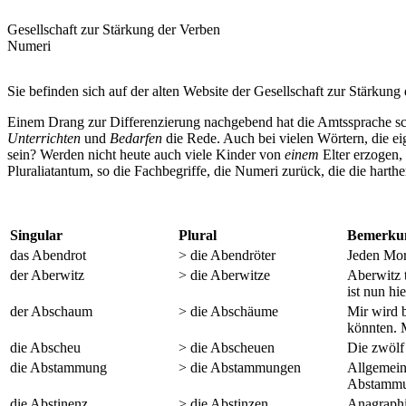
Gesellschaft zur Stärkung der Verben
Numeri
Sie befinden sich auf der alten Website der Gesellschaft zur Stärkung 
Einem Drang zur Differenzierung nachgebend hat die Amtssprache s
Unterrichten
und
Bedarfen
die Rede. Auch bei vielen Wörtern, die e
sein? Werden nicht heute auch viele Kinder von
einem
Elter erzogen,
Pluraliatantum, so die Fachbegriffe, die Numeri zurück, die die hart
Singular
Plural
Bemerkun
das Abendrot
> die Abendröter
Jeden Mor
der Aberwitz
> die Aberwitze
Aberwitz 
ist nun hi
der Abschaum
> die Abschäume
Mir wird 
könnten.
die Abscheu
> die Abscheuen
Die zwölf
die Abstammung
> die Abstammungen
Allgemein
Abstammun
die Abstinenz
> die Abstinzen
Anagraphi