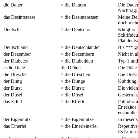
die Dauer
> die Dauern
Die Dauer
Nachtrag: 
das Desinteresse
> die Desinteressen
Meine Desi
doch mehr
Deutsch
> die Deutschs
Klingt ric
Schriftde
Plattdeuts
Deutschland
> die Deutschländer
Bis *** g
der Dezember
> die Dezembern
Nicht in 
der Diabetes
> die Diabetiden
Typ 1 und
> die Diäte
die Diäten
Die Diäte 
die Dresche
> die Dreschen
Die Dresc
der Dung
> die Dünge
Kuhdung, 
der Durst
> die Dürste
Die vielen
der Dusel
> die Düsel
Gestern ha
das Effeff
> die Effeffe
Palindroma
Er rezito
erstaunlic
der Eigennutz
> die Eigennütze
In dieser
das Einerlei
> die Einerleinerlei
Repetitive
Es ist mir