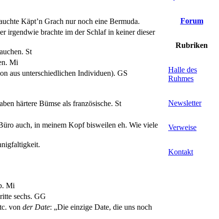
Forum
rauchte Käpt’n Grach nur noch eine Bermuda.
r irgendwie brachte im der Schlaf in keiner dieser
Rubriken
tauchen.
St
ten.
Mi
Halle des
on aus unterschiedlichen Individuen).
GS
Ruhmes
Newsletter
aben härtere Bümse als französische.
St
Büro auch, in meinem Kopf bisweilen eh. Wie viele
Verweise
igfaltigkeit.
Kontakt
b.
Mi
ritte sechs.
GG
tc. von
der Date
: „Die einzige Date, die uns noch