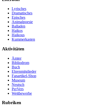
Lyrisches
Dramatisches
Episches
Animalpoesie
Balladen
Haikos
Haikous
Kummerkasten
Aktivitäten
Ämter
Bibliodrom
Buch
Ehrenmitglieder
Fanartikel-Shop
Museum
Neutsch
PerVers
Wettbewerbe
Rubriken