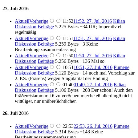
27. Juli 2016
Aktuell
Vorherige
11:52
11:52, 27. Jul. 2016
Kilian
Diskussion
Beiträge
5.225 Bytes
−34
UR; Imperativ eh
regelmäßig
Aktuell
Vorherige
11:51
11:51, 27. Jul. 2016
Kilian
Diskussion
Beiträge
5.259 Bytes
+3
Keine
Bearbeitungszusammenfassung
Aktuell
Vorherige
11:50
11:50, 27. Jul. 2016
Kilian
Diskussion
Beiträge
5.256 Bytes
+136
Mal so
Aktuell
Vorherige
10:51
10:51, 27. Jul. 2016
Pumene
Diskussion
Beiträge
5.120 Bytes
+14
noch mal Vorschlag zur
2. P.S. (Präsens) wegen Singularität der Endung
Aktuell
Vorherige
01:40
01:40, 27. Jul. 2016
Kilian
Diskussion
Beiträge
5.106 Bytes
−208
Ðer schön! Auch den
Präðenθstamm mit θ zu verðehen mieche eθ allerdingθ nicht
wittθiger, nur unüberðichtlicher.
26. Juli 2016
Aktuell
Vorherige
22:53
22:53, 26. Jul. 2016
Pumene
Diskussion
Beiträge
5.314 Bytes
+148
Keine
Bearbeitungszusammenfassung