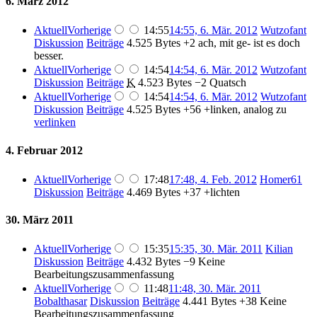
6. März 2012
Aktuell
Vorherige
14:55
14:55, 6. Mär. 2012
Wutzofant
Diskussion
Beiträge
4.525 Bytes
+2
ach, mit ge- ist es doch
besser.
Aktuell
Vorherige
14:54
14:54, 6. Mär. 2012
Wutzofant
Diskussion
Beiträge
K
4.523 Bytes
−2
Quatsch
Aktuell
Vorherige
14:54
14:54, 6. Mär. 2012
Wutzofant
Diskussion
Beiträge
4.525 Bytes
+56
+linken, analog zu
verlinken
4. Februar 2012
Aktuell
Vorherige
17:48
17:48, 4. Feb. 2012
Homer61
Diskussion
Beiträge
4.469 Bytes
+37
+lichten
30. März 2011
Aktuell
Vorherige
15:35
15:35, 30. Mär. 2011
Kilian
Diskussion
Beiträge
4.432 Bytes
−9
Keine
Bearbeitungszusammenfassung
Aktuell
Vorherige
11:48
11:48, 30. Mär. 2011
Bobalthasar
Diskussion
Beiträge
4.441 Bytes
+38
Keine
Bearbeitungszusammenfassung