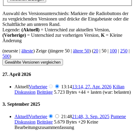
Auswahl des Versionsunterschieds: Markiere die Radiobuttons der
zu vergleichenden Versionen und drücke die Eingabetaste oder die
Schaltfläche am unteren Rand.
Legende:
(Aktuell)
= Unterschied zur aktuellen Version,
(Vorherige)
= Unterschied zur vorherigen Version,
K
= Kleine
Änderung
(
neueste
|
älteste
) Zeige (
jüngere 50
|
ältere 50
) (
20
|
50
|
100
|
250
|
500
)
27. April 2026
Aktuell
Vorherige
13:14
13:14, 27. Apr. 2026
Kilian
Diskussion
Beiträge
5.723 Bytes
+44
+ lasten (war: belasten)
3. September 2025
Aktuell
Vorherige
21:48
21:48, 3. Sep. 2025
Pumene
Diskussion
Beiträge
5.679 Bytes
+29
Keine
Bearbeitungszusammenfassung