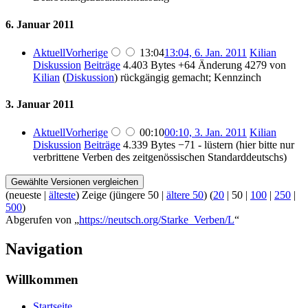
6. Januar 2011
Aktuell
Vorherige
13:04
13:04, 6. Jan. 2011
Kilian
Diskussion
Beiträge
4.403 Bytes
+64
Änderung 4279 von
Kilian
(
Diskussion
) rückgängig gemacht; Kennzinch
3. Januar 2011
Aktuell
Vorherige
00:10
00:10, 3. Jan. 2011
Kilian
Diskussion
Beiträge
4.339 Bytes
−71
- lüstern (hier bitte nur
verbrittene Verben des zeitgenössischen Standarddeutschs)
(
neueste
|
älteste
) Zeige (
jüngere 50
|
ältere 50
) (
20
|
50
|
100
|
250
|
500
)
Abgerufen von „
https://neutsch.org/Starke_Verben/L
“
Navigation
Willkommen
Startseite