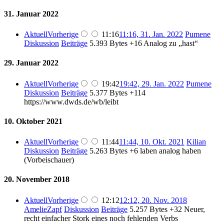
31. Januar 2022
Aktuell
Vorherige
11:16
11:16, 31. Jan. 2022
Pumene
Diskussion
Beiträge
5.393 Bytes
+16
Analog zu „hast“
29. Januar 2022
Aktuell
Vorherige
19:42
19:42, 29. Jan. 2022
Pumene
Diskussion
Beiträge
5.377 Bytes
+114
https://www.dwds.de/wb/leibt
10. Oktober 2021
Aktuell
Vorherige
11:44
11:44, 10. Okt. 2021
Kilian
Diskussion
Beiträge
5.263 Bytes
+6
laben analog haben
(Vorbeischauer)
20. November 2018
Aktuell
Vorherige
12:12
12:12, 20. Nov. 2018
AmelieZapf
Diskussion
Beiträge
5.257 Bytes
+32
Neuer,
recht einfacher Stork eines noch fehlenden Verbs