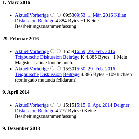
1. März 2016
Aktuell
Vorherige
09:53
09:53, 1. Mär. 2016
Kilian
Diskussion
Beiträge
4.884 Bytes
−1
Keine
Bearbeitungszusammenfassung
29. Februar 2016
Aktuell
Vorherige
16:59
16:59, 29. Feb. 2016
Teigbursche
Diskussion
Beiträge
K
4.885 Bytes
−1
Mein
Magister Latinæ lönche mich...
Aktuell
Vorherige
15:50
15:50, 29. Feb. 2016
Teigbursche
Diskussion
Beiträge
4.886 Bytes
+109
luchsen
(coniugatio mutanda felidarum)
9. April 2014
Aktuell
Vorherige
15:15
15:15, 9. Apr. 2014
Deigner
Diskussion
Beiträge
4.777 Bytes
0
Keine
Bearbeitungszusammenfassung
9. Dezember 2013