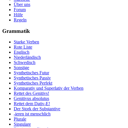
Über uns
Forum
Hilfe
Regeln
Grammatik
Starke Verben
Rote Liste
Englisch
Niederländisch
Schwedisch
Sonstige
Synthetisches Futur
Synthetisches Passiv
Synthetisches Perfekt
Komparativ und Superlativ der Verben
Rettet des Genitivs!
Genitivus absolutus
Rettet dem Dativ-E!
Der Stork der Substantive
-ieren ist menschlich
Plurale
Singulare