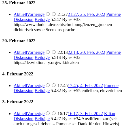
25. Februar 2022
Aktuell
Vorherige
21:27
21:27, 25. Feb. 2022
Pumene
Diskussion
Beiträge
5.547 Bytes
+33
https://www.duden.de/rechtschreibung/lenzen_gruenen
dichterisch sowie Seemanssprache
20. Februar 2022
Aktuell
Vorherige
22:13
22:13, 20. Feb. 2022
Pumene
Diskussion
Beiträge
5.514 Bytes
+32
https://de.wiktionary.org/wiki/leaken
4. Februar 2022
Aktuell
Vorherige
17:45
17:45, 4. Feb. 2022
Pumene
Diskussion
Beiträge
5.482 Bytes
+55
entleiben, einverleiben
3. Februar 2022
Aktuell
Vorherige
16:17
16:17, 3. Feb. 2022
Kilian
Diskussion
Beiträge
5.427 Bytes
+34
Ausdifferenzur (sei's
auch nur geschrieben – Pumene sei Dank für den Hinweis)