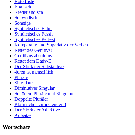
Rote Liste
Englisch
Niederländisch
Schwedisch
Sonstige
Synthetisches Futur
Synthetisches Passiv
Synthetisches Perfekt
Komparativ und Superlativ der Verben
Rettet des Genitivs!
Genitivus absolutus
Rettet dem Dativ-E!
Der Stork der Substantive
-ieren ist menschlich
Plurale
Singulare
Diminutiver Singular
Schönere Pluräle und Singulare
Doppelte Pluräler
Klarmachen zum Gendern!
Der Stork der Adjektive
Aufsätze
Wortschatz