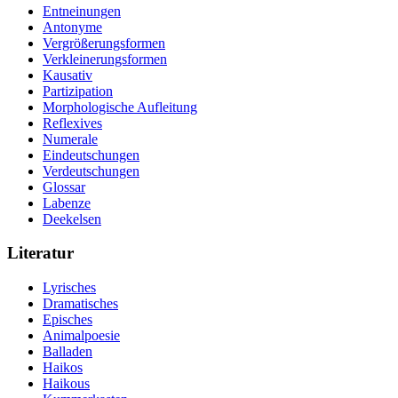
Entneinungen
Antonyme
Vergrößerungsformen
Verkleinerungsformen
Kausativ
Partizipation
Morphologische Aufleitung
Reflexives
Numerale
Eindeutschungen
Verdeutschungen
Glossar
Labenze
Deekelsen
Literatur
Lyrisches
Dramatisches
Episches
Animalpoesie
Balladen
Haikos
Haikous