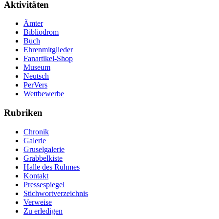
Aktivitäten
Ämter
Bibliodrom
Buch
Ehrenmitglieder
Fanartikel-Shop
Museum
Neutsch
PerVers
Wettbewerbe
Rubriken
Chronik
Galerie
Gruselgalerie
Grabbelkiste
Halle des Ruhmes
Kontakt
Pressespiegel
Stichwortverzeichnis
Verweise
Zu erledigen