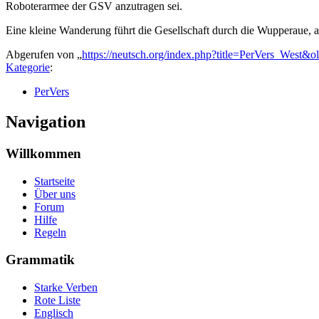
Roboterarmee der GSV anzutragen sei.
Eine kleine Wanderung führt die Gesellschaft durch die Wupperaue, auf
Abgerufen von „
https://neutsch.org/index.php?title=PerVers_West&
Kategorie
:
PerVers
Navigation
Willkommen
Startseite
Über uns
Forum
Hilfe
Regeln
Grammatik
Starke Verben
Rote Liste
Englisch