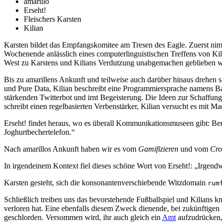
amarillo
Erseht!
Fleischers Karsten
Kilian
Karsten bildet das Empfangskomitee am Tresen des Eagle. Zuerst nimmt
Wochenende anlässlich eines computerlinguistischen Treffens von Kili
West zu Karstens und Kilians Verdutzung unabgemachen geblieben w
Bis zu amarillens Ankunft und teilweise auch darüber hinaus drehe
und Pure Data, Kilian beschreibt eine Programmiersprache namens Bac
stärkenden Twitterbot und irnt Begeisterung. Die Ideen zur Schaffun
schreibt einen regelbasierten Verbenstärker, Kilian versucht es mit M
Erseht! findet heraus, wo es überall Kommunikationsmuseen gibt: Ber
Joghurtbechertelefon.“
Nach amarillos Ankunft haben wir es vom
Gamifizieren
und vom
Cro
In irgendeinem Kontext fiel dieses schöne Wort von Erseht!: „Irgend
Karsten gesteht, sich die konsonantenverschiebende Witzdomain
rum
Schließlich treiben uns das bevorstehende Fußballspiel und Kilians 
verloren hat. Eine ebenfalls diesem Zweck dienende, bei zukünftigen
geschlorden. Versommen wird, ihr auch gleich ein
Amt
aufzudrücken, 