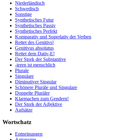
Niederländisch
Schwedisch
Sonstige
Synthetisches Futur
Synthetisches Passiv
Synthetisches Perfekt
Komparativ und Superlativ der Verben
Rettet des Genitivs!
Genitivus absolutus
Rettet dem Dativ-E!
Der Stork der Substantive
-ieren ist menschlich
Plurale
Singulare
Diminutiver Singular
Schönere Pluräle und Singulare
Doppelte Pluräler
Klarmachen zum Gendern!
Der Stork der Adjektive
Aufsätze
Wortschatz
Entneinungen
Antonyme