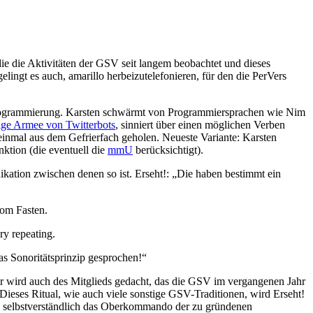
die die Aktivitäten der GSV seit langem beobachtet und dieses
ingt es auch, amarillo herbeizutelefonieren, für den die PerVers
rprogrammierung. Karsten schwärmt von Programmiersprachen wie Nim
ige Armee von Twitterbots
, sinniert über einen möglichen Verben
einmal aus dem Gefrierfach geholen. Neueste Variante: Karsten
nktion (die eventuell die
mmU
berücksichtigt).
ikation zwischen denen so ist. Erseht!: „Die haben bestimmt ein
vom Fasten.
ry repeating.
as Sonoritätsprinzip gesprochen!“
ier wird auch des Mitglieds gedacht, das die GSV im vergangenen Jahr
 Dieses Ritual, wie auch viele sonstige GSV-Traditionen, wird Erseht!
ise selbstverständlich das Oberkommando der zu gründenen