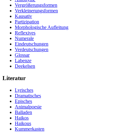
Vergrößerungsformen
Verkleinerungsformen
Kausativ
Partizipation
Morphologische Aufleitung
Reflexives
Numerale
Eindeutschungen
Verdeutschungen
Glossar
Labenze
Deekelsen
Literatur
Lyrisches
Dramatisches
Episches
Animalpoesie
Balladen
Haikos
Haikous
Kummerkasten