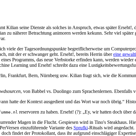
 Kilian seine Dienste als solches in Anspruch, etwas später Erseht!, 
an zu näherer Betrachtung animoren werden kekunn. Sehr viel später gel
ar.
n sich viele der Tagesordnungspunkte begreiflicherweise um Compute
h, mit der er schwanger geht. Erseht!, bereits Herrin über
eine gewalt
g eines Programms, das neue Verbstorke erfinden kann, werden wieder 
achine Learning und Erseht! schreibt dazu eine Lustigkeitsbewertungsfu
lin, Frankfurt, Bern, Nürnberg usw. Kilian fragt sich, wie die Kommun
wdsourcen
, von Babbel vs. Duolingo zum Sprachenlernen. Ebenfalls 
wann hatte der Kontext ausgedient und das Wort war noch übrig.“ Histo
reservoren zu haben. Erseht! (?): „Ey, wir hatten doch über d
fumme.nl
knurrender Magen in die Flucht. Gespiesen wird in Tino's Steakhaus. H
 PerVersen einzuführende Variante des
Sprufki
-Rituals wird angedacht.
doch findet der Protokollant, dass ihr aufgrund einschlägiger Expert