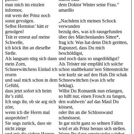
man mich im einzlen
dem Doktor Winter seine Frau.“
informor,
amarillo
mit wem der Prinz noch
sonst gevolgen.
„Nachdem ich meinen Schock
Selbst Hermion’ hätt er
verwunden
genolgen!
bezulg des, was ich rausgefunden
Trät er erneut auf meine
über des Märchenlandes Sitten*,
Schwelle,
frag ich: Was hat denn Dich geritten,
ich köck ihn an dieselbe
Rapunzel, dass Du mich
Stelle.
beschöldigst,
Als langsam stirg sich dann
und noch dazu so ungedöldigst?
mein Zorn,
Als Tröster nie empfähl ich solche
Schneewittchens Einlud ich
schon stadtbekann’nen Sittenstrolche
erorrn
wie kurlz sie auf den Hals Dir schak
und saal mich schon in dem
Schneewittchen (was ich sehr
Gefühl,
beklag).
dass jetzt sofort ich heim
Willst Du Romantik nun erlangen,
ihr’s zühl.
so hilft nur, einen Frosch zu fangen,
Ich sngs ihr, ob sie arg sich
den wahlweis’ auf das Maul Du
zöre,
kössest,
wenn ich die Herrn mal
oder ihn an die Schlosswand
ausproböre?
schmössest.
Sie sngs zurück, dass sie
In gar nicht ganz so seltnen Fällen
nicht zürge
wird er als Prinz heraus sich stellen.
und mir die sieben Herren
Wenn Ihr dann umeinander würbet,