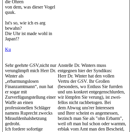
die Ohren
von dem, was dieser Vogel
quuk.
Ist's so, wie ich es arg
bewahn?
Die Uhr ist made wohl in
Japan!?
Ku
Sehr geehrte GSV,nicht nur
Anstelle Dr. Winters muss
verunglimpft mich Herr Dr.
entgegnen hier der Syndikus:
Winter als
Herr Dr. Winter hat den vollen
„erbarmungslosen
Vertru der GSV. Ihr Grollen
Finanzamtmann“, nun hat
(besonders, wo Entluss Sie furrden
er sogar mit
und uns konkret entgegenschlurden,
Zurverfügungstellung einer
wir lömpfen Sie verung), ist zwei-
Waffe an einen
fellos nicht rachbetogen. Bei
professionellen Schläger
dem Abwug uns'rer Interessen
namens Ruprecht zwecks
und Ihrer scheint es angemessen,
Miraufdenhalshetzung
bezinch man Sie als "ohn Erbarm",
gedroht.
weil oft man hul schon oder warmm,
Ich fordere sofortige
erblak vom Amt man den Bescheid,