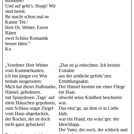
Blondine!
Und auf geht’s. Hopp! Wir
sind bereit.
Ihr macht schon mal ne
Kanne Tee.‘
Herr Dr. Winter, Euren
Räten
zwei Schüss Romantik
besser täten.“
Ku
„Verehrter Herr Winter
„Das ist ja erdochten. Ich besitze
vom Kummerkasten,
Extrakte
ich bin jüngst vor Wut
aus der amtliche gefohr’nen
beinah ausgerasten:
Ermittlungsakte.
Mich hat dieser Halbstarke,
Der Hänsel kromm nie einer Fliege
Hänsel, geholnsen,
ein Haar,
mit Spraydosen ,Tags‘ auf
obwohl seine Kindheit beschuren
mein Häuschen gepolnsen,
war.
zum Schluss sogar Ziegel
Das einz’ge, an dem er in Liebe
vom Haus abgedacken,
klab,
der Rocker, der ist doch
war ein Hund, ein winz’ger: der
nicht ganz gebacken!
Ideschlapp.
Der Vater, der zoch, der schlock und