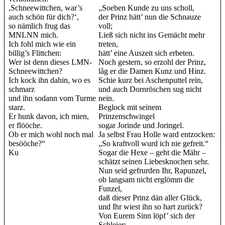
,Schneewittchen, war’s
„Soeben Kunde zu uns scholl,
auch schön für dich?‘,
der Prinz hätt’ nun die Schnauze
so nämlich frug das
voll;
MNLNN
mich.
Ließ sich nicht ins Gemächt mehr
Ich fohl mich wie ein
treten,
billig’s Flittchen:
hätt’ eine Auszeit sich erbeten.
Wer ist denn dieses
LM
N
-
Noch gestern, so erzohl der Prinz,
Schneewittchen?
låg er die Damen Kunz und Hinz.
Ich kock ihn dahin, wo es
Schie kurz bei Aschenputtel rein,
schmarz
und auch Dornröschen sug nicht
und ihn sodann vom Turme
nein.
starz.
Beglock mit seinem
Er hunk davon, ich mien,
Prinzenschwingel
er flööche.
sogar Jorinde und Joringel.
Ob er mich wohl noch mal
Ja selbst Frau Holle ward entzocken:
besööche?“
„So kraftvoll wurd ich nie gefreit.“
Ku
Sogar die Hexe – geht die Mähr –
schätzt seinen Liebesknochen sehr.
Nun seid gefrurden Ihr, Rapunzel,
ob langsam nicht erglömm die
Funzel,
daß dieser Prinz dän aller Glück,
und Ihr wiest ihn so hart zurück?
Von Eurem Sinn löpf’ sich der
Schleier: