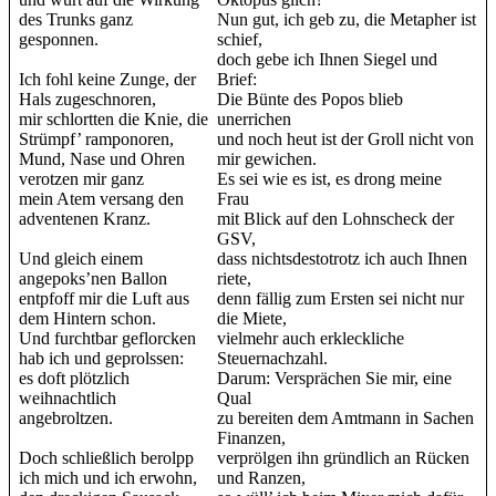
des Trunks ganz
Nun gut, ich geb zu, die Metapher ist
gesponnen.
schief,
doch gebe ich Ihnen Siegel und
Ich fohl keine Zunge, der
Brief:
Hals zugeschnoren,
Die Bünte des Popos blieb
mir schlortten die Knie, die
unerrichen
Strümpf’ ramponoren,
und noch heut ist der Groll nicht von
Mund, Nase und Ohren
mir gewichen.
verotzen mir ganz
Es sei wie es ist, es drong meine
mein Atem versang den
Frau
adventenen Kranz.
mit Blick auf den Lohnscheck der
GSV,
Und gleich einem
dass nichtsdestotrotz ich auch Ihnen
angepoks’nen Ballon
riete,
entpfoff mir die Luft aus
denn fällig zum Ersten sei nicht nur
dem Hintern schon.
die Miete,
Und furchtbar geflorcken
vielmehr auch erkleckliche
hab ich und geprolssen:
Steuernachzahl.
es doft plötzlich
Darum: Versprächen Sie mir, eine
weihnachtlich
Qual
angebroltzen.
zu bereiten dem Amtmann in Sachen
Finanzen,
Doch schließlich berolpp
verprölgen ihn gründlich an Rücken
ich mich und ich erwohn,
und Ranzen,