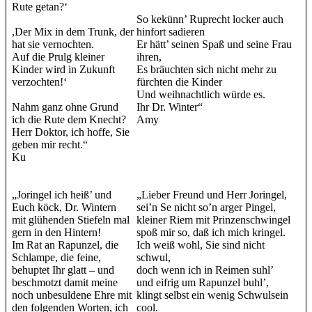
Rute getan?‘
So kekünn’ Ruprecht locker auch
,Der Mix in dem Trunk, der
hinfort sadieren
hat sie vernochten.
Er hätt’ seinen Spaß und seine Frau
Auf die Prulg kleiner
ihren,
Kinder wird in Zukunft
Es bräuchten sich nicht mehr zu
verzochten!‘
fürchten die Kinder
Und weihnachtlich würde es.
Nahm ganz ohne Grund
Ihr Dr. Winter“
ich die Rute dem Knecht?
Amy
Herr Doktor, ich hoffe, Sie
geben mir recht.“
Ku
„Joringel ich heiß’ und
„Lieber Freund und Herr Joringel,
Euch köck, Dr. Wintern
sei’n Se nicht so’n arger Pingel,
mit glühenden Stiefeln mal
kleiner Riem mit Prinzenschwingel
gern in den Hintern!
spoß mir so, daß ich mich kringel.
Im Rat an Rapunzel, die
Ich weiß wohl, Sie sind nicht
Schlampe, die feine,
schwul,
behuptet Ihr glatt – und
doch wenn ich in Reimen suhl’
beschmotzt damit meine
und eifrig um Rapunzel buhl’,
noch unbesuldene Ehre mit
klingt selbst ein wenig Schwulsein
den folgenden Worten, ich
cool.