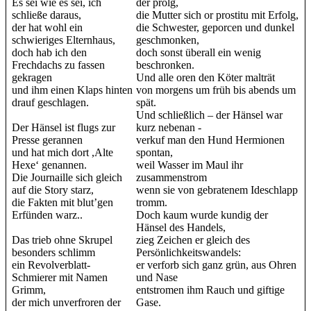
Es sei wie es sei, ich
der prolg,
schließe daraus,
die Mutter sich or prostitu mit Erfolg,
der hat wohl ein
die Schwester, geporcen und dunkel
schwieriges Elternhaus,
geschmonken,
doch hab ich den
doch sonst überall ein wenig
Frechdachs zu fassen
beschronken.
gekragen
Und alle oren den Köter malträt
und ihm einen Klaps hinten
von morgens um früh bis abends um
drauf geschlagen.
spät.
Und schließlich – der Hänsel war
Der Hänsel ist flugs zur
kurz nebenan -
Presse gerannen
verkuf man den Hund Hermionen
und hat mich dort ,Alte
spontan,
Hexe‘ genannen.
weil Wasser im Maul ihr
Die Journaille sich gleich
zusammenstrom
auf die Story starz,
wenn sie von gebratenem Ideschlapp
die Fakten mit blut’gen
tromm.
Erfünden warz..
Doch kaum wurde kundig der
Hänsel des Handels,
Das trieb ohne Skrupel
zieg Zeichen er gleich des
besonders schlimm
Persönlichkeitswandels:
ein Revolverblatt-
er verforb sich ganz grün, aus Ohren
Schmierer mit Namen
und Nase
Grimm,
entstromen ihm Rauch und giftige
der mich unverfroren der
Gase.