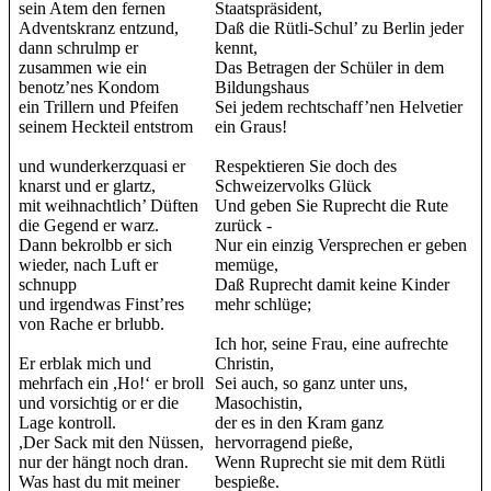
sein Atem den fernen
Staatspräsident,
Adventskranz entzund,
Daß die Rütli-Schul’ zu Berlin jeder
dann schrulmp er
kennt,
zusammen wie ein
Das Betragen der Schüler in dem
benotz’nes Kondom
Bildungshaus
ein Trillern und Pfeifen
Sei jedem rechtschaff’nen Helvetier
seinem Heckteil entstrom
ein Graus!
und wunderkerzquasi er
Respektieren Sie doch des
knarst und er glartz,
Schweizervolks Glück
mit weihnachtlich’ Düften
Und geben Sie Ruprecht die Rute
die Gegend er warz.
zurück -
Dann bekrolbb er sich
Nur ein einzig Versprechen er geben
wieder, nach Luft er
memüge,
schnupp
Daß Ruprecht damit keine Kinder
und irgendwas Finst’res
mehr schlüge;
von Rache er brlubb.
Ich hor, seine Frau, eine aufrechte
Er erblak mich und
Christin,
mehrfach ein ,Ho!‘ er broll
Sei auch, so ganz unter uns,
und vorsichtig or er die
Masochistin,
Lage kontroll.
der es in den Kram ganz
,Der Sack mit den Nüssen,
hervorragend pieße,
nur der hängt noch dran.
Wenn Ruprecht sie mit dem Rütli
Was hast du mit meiner
bespieße.