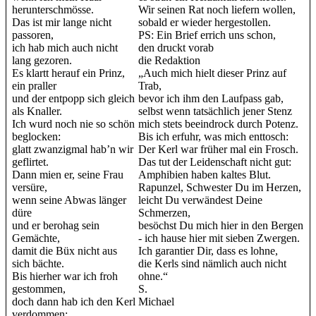
herunterschmösse.
Wir seinen Rat noch liefern wollen,
Das ist mir lange nicht
sobald er wieder hergestollen.
passoren,
PS: Ein Brief errich uns schon,
ich hab mich auch nicht
den druckt vorab
lang gezoren.
die Redaktion
Es klartt herauf ein Prinz,
„Auch mich hielt dieser Prinz auf
ein praller
Trab,
und der entpopp sich gleich
bevor ich ihm den Laufpass gab,
als Knaller.
selbst wenn tatsächlich jener Stenz
Ich wurd noch nie so schön
mich stets beeindrock durch Potenz.
beglocken:
Bis ich erfuhr, was mich enttosch:
glatt zwanzigmal hab’n wir
Der Kerl war früher mal ein Frosch.
geflirtet.
Das tut der Leidenschaft nicht gut:
Dann mien er, seine Frau
Amphibien haben kaltes Blut.
versüre,
Rapunzel, Schwester Du im Herzen,
wenn seine Abwas länger
leicht Du verwändest Deine
düre
Schmerzen,
und er berohag sein
besöchst Du mich hier in den Bergen
Gemächte,
- ich hause hier mit sieben Zwergen.
damit die Büx nicht aus
Ich garantier Dir, dass es lohne,
sich bächte.
die Kerls sind nämlich auch nicht
Bis hierher war ich froh
ohne.“
gestommen,
S.
doch dann hab ich den Kerl
Michael
verdommen: