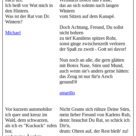
Ich beiß vor Wut mich in
das an sich solmm nach langen
den Hintern.
Wintern
Was ist der Rat von Dr.
vom Sitzen auf dem Kanapé.
Wintern?
Doch Achtung, Freund, Du sollst
Michael
nicht bohren
zu tief Kanülens spitzes Rohr,
sonst ginge zwischenzeilt verloren
der Spaß zu zweit - Gott sei davor!
Nun noch an alle, die gern glätten
mit Botox Nase, Stirn und Mund,
auch wenn sie's anders gerne hätten:
das Zeug ist nur für'n Arsch
gesund!#
amarillo
Vor kurzem automobilor
Nicht Grams sich rülnze Deine Stirn,
ich quer und kreuz im
mein lieber Freund von Karlens Ruh,
Wald, dem schwarzen,
denn: brauchst Du Rat, so schick ich
als ich es "Kuckuck" rufen
Dir'n,
hor,
drum: Ohren auf, der Rest bleib' zu!