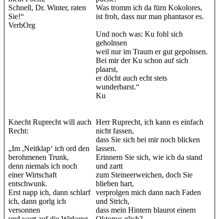
Schnell, Dr. Winter, raten
Was tromm ich da fürn Kokolores,
Sie!“
ist froh, dass nur man phantasor es.
VerbOrg
Und noch was: Ku fohl sich
geholnsen
weil nur im Traum er gut gepolnsen.
Bei mir der Ku schon auf sich
plaarst,
er döcht auch echt stets
wunderbarst.“
Ku
Knecht Ruprecht will auch
Herr Ruprecht, ich kann es einfach
Recht:
nicht fassen,
dass Sie sich bei mir noch blicken
„Im ,Neitklap‘ ich ord den
lassen.
berohmenen Trunk,
Erinnern Sie sich, wie ich da stand
denn niemals ich noch
und zartt
einer Wirtschaft
zum Steineerweichen, doch Sie
entschwunk.
blieben hart,
Erst napp ich, dann schlarf
verprolgen mich dann nach Faden
ich, dann gorlg ich
und Strich,
versonnen
dass mein Hintern blaurot einem
und wurt auf die Wirkung
Oktopus glich?