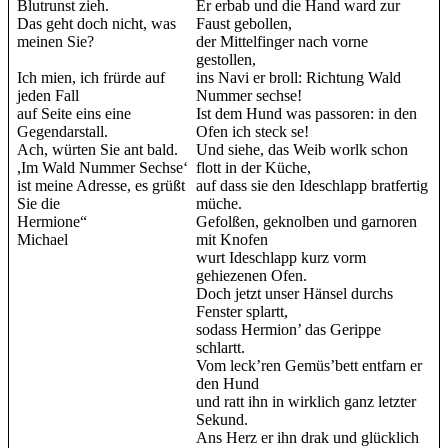
Blutrunst zieh.
Er erbab und die Hand ward zur
Das geht doch nicht, was
Faust gebollen,
meinen Sie?
der Mittelfinger nach vorne
gestollen,
Ich mien, ich frürde auf
ins Navi er broll: Richtung Wald
jeden Fall
Nummer sechse!
auf Seite eins eine
Ist dem Hund was passoren: in den
Gegendarstall.
Ofen ich steck se!
Ach, würten Sie ant bald.
Und siehe, das Weib worlk schon
,Im Wald Nummer Sechse‘
flott in der Küche,
ist meine Adresse, es grüßt
auf dass sie den Ideschlapp bratfertig
Sie die
müche.
Hermione“
Gefolßen, geknolben und garnoren
Michael
mit Knofen
wurt Ideschlapp kurz vorm
gehiezenen Ofen.
Doch jetzt unser Hänsel durchs
Fenster splartt,
sodass Hermion’ das Gerippe
schlartt.
Vom leck’ren Gemüs’bett entfarn er
den Hund
und ratt ihn in wirklich ganz letzter
Sekund.
Ans Herz er ihn drak und glücklich