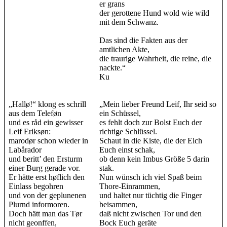
er grans
der gerottene Hund wold wie wild
mit dem Schwanz.
Das sind die Fakten aus der
amtlichen Akte,
die traurige Wahrheit, die reine, die
nackte.“
Ku
„Hallø!“ klong es schrill
„Mein lieber Freund Leif, Ihr seid so
aus dem Teleføn
ein Schüssel,
und es råd ein gewisser
es fehlt doch zur Bolst Euch der
Leif Eriksøn:
richtige Schlüssel.
marodør schon wieder in
Schaut in die Kiste, die der Elch
Labårador
Euch einst schak,
und beritt’ den Ersturm
ob denn kein Imbus Größe 5 darin
einer Burg gerade vor.
stak.
Er hätte erst høflich den
Nun wünsch ich viel Spaß beim
Einlass begohren
Thore-Einrammen,
und von der geplunenen
und haltet nur tüchtig die Finger
Plurnd informoren.
beisammen,
Doch hätt man das Tør
daß nicht zwischen Tor und den
nicht geonffen,
Bock Euch geräte