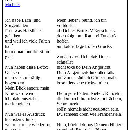
Michael
Ich habe Lach- und
Mein lieber Freund, ich bin
Sorgenfalten
verbloffen
für etwas Hässliches
ob Deines Botox-Mißgeschicks,
gehalten
doch folgt nun Rat und Du darfst
und weil ich viele Falten
hoffen
hatt´
auf balde Tage frohen Glücks.
botux man mir die Stirne
glatt.
Zunächst will ich, daß Du es
schnallst:
Nun haben diese Botox-
nicht toxe bo Dein Angesicht!
Ochsen
Dein Augenmerk link allenfalls
mich viel zu kräftig
auf Zonen südlich Gürtelschnalls,
bogetoxen.
besonders jene rückwärtlich.
Mein Blick erstorr, mein
Knie ward weich,
Denn jene Falten, Riefen, Runzeln,
ich blak entsetzlich
die Du noch brauchst zum Lächeln,
maskengleich.
Schmunzeln,
soll'n niemals nicht geglotten sein,
Nun wär es Ausdruck
Du schieest drein wie Frankenstein!
höchsten Glücks,
wenn man nie wieder bo
Nein, bügle Dir aus Deinem Hintern
mich tüx.
vermittels Botox das Plissé,