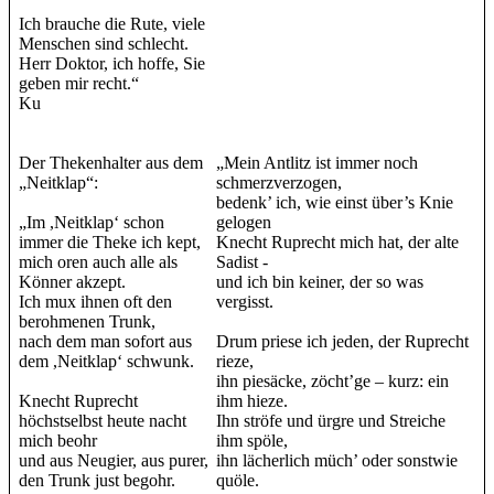
Ich brauche die Rute, viele
Menschen sind schlecht.
Herr Doktor, ich hoffe, Sie
geben mir recht.“
Ku
Der Thekenhalter aus dem
„Mein Antlitz ist immer noch
„Neitklap“:
schmerzverzogen,
bedenk’ ich, wie einst über’s Knie
„Im ,Neitklap‘ schon
gelogen
immer die Theke ich kept,
Knecht Ruprecht mich hat, der alte
mich oren auch alle als
Sadist -
Könner akzept.
und ich bin keiner, der so was
Ich mux ihnen oft den
vergisst.
berohmenen Trunk,
nach dem man sofort aus
Drum priese ich jeden, der Ruprecht
dem ,Neitklap‘ schwunk.
rieze,
ihn piesäcke, zöcht’ge – kurz: ein
Knecht Ruprecht
ihm hieze.
höchstselbst heute nacht
Ihn ströfe und ürgre und Streiche
mich beohr
ihm spöle,
und aus Neugier, aus purer,
ihn lächerlich müch’ oder sonstwie
den Trunk just begohr.
quöle.