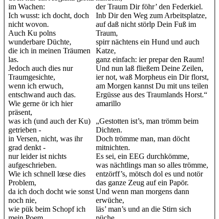
im Wachen:
der Traum Dir föhr’ den Federkiel.
Ich wusst: ich docht, doch
Inb Dir den Weg zum Arbeitsplatze,
nicht wovon.
auf daß nicht störlp Dein Fuß im
Auch Ku polns
Traum,
wunderbare Düchte,
spirr nächtens ein Hund und auch
die ich in meinen Träumen
Katze,
las.
ganz einfach: ier prepar den Raum!
Jedoch auch dies nur
Und nun laß fließem Deine Zeilen,
Traumgesichte,
ier not, waß Morpheus ein Dir florst,
wenn ich erwuch,
am Morgen kannst Du mit uns teilen
entschwand auch das.
Ergüsse aus des Traumlands Horst.“
Wie gerne ör ich hier
amarillo
präsent,
was ich (und auch der Ku)
„Gestotten ist’s, man trömm beim
getrieben -
Dichten.
in Versen, nicht, was ihr
Doch trömme man, man döcht
grad denkt -
mitnichten.
nur leider ist nichts
Es sei, ein EEG durchkömme,
aufgeschrieben.
was nächtlings man so alles trömme,
Wie ich schnell lœse dies
entzörff’s, mötsch dol es und notör
Problem,
das ganze Zeug auf ein Papör.
da ich doch docht wie sonst
Und wenn man morgens dann
noch nie,
erwüche,
wie pük beim Schopf ich
läs’ man’s und an die Stirn sich
mein Poem,
püche.