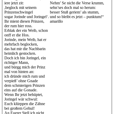
iere jetzt zit:
Nehm’ Se nicht die Verse krumm,
,beglock mit seinem
sehn’ses doch mal so herum:
Prinzenschwingel
besser Stuß geriem’ als stumm,
sogar Jorinde und Joringel‘.
und so bleibt es jetzt – punktum!“
Ihr mient diesen Prinzen,
amarillo
der rum hier ross.
Erblak der ein Weib, schon
onff er die Hos.
Jorinde, mein Weib, hat er
mehrfach beglocken,
das hat mir die Nachbarin
heimlich gestocken.
Doch ich bin Joringel, ein
richtiger Mann,
und bürgg mich der Prinz
mal von hinten an:
ich dründe mich rum und
verpieß’ ohne Gnade
dem schmierigen Prinzen
eins auf die Gonade.
Wenn Ihr jetzt behüptet,
Joringel wär schwul:
Euch klürppen die Zähne
bei großem Gehul!
An Euerer Stell ich nicht