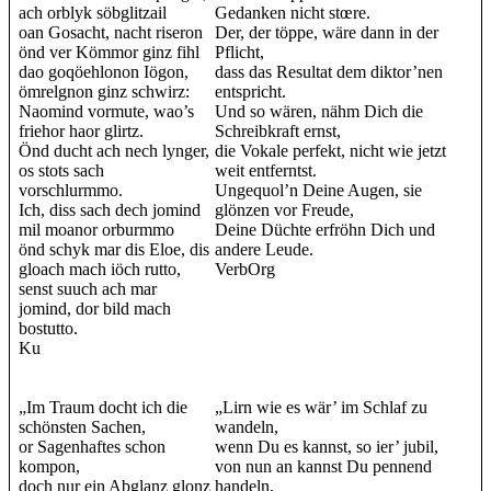
ach orblyk söbglitzail
Gedanken nicht stœre.
oan Gosacht, nacht riseron
Der, der töppe, wäre dann in der
önd ver Kömmor ginz fihl
Pflicht,
dao goqöehlonon Iögon,
dass das Resultat dem diktor’nen
ömrelgnon ginz schwirz:
entspricht.
Naomind vormute, wao’s
Und so wären, nähm Dich die
friehor haor glirtz.
Schreibkraft ernst,
Önd ducht ach nech lynger,
die Vokale perfekt, nicht wie jetzt
os stots sach
weit entferntst.
vorschlurmmo.
Ungequol’n Deine Augen, sie
Ich, diss sach dech jomind
glönzen vor Freude,
mil moanor orburmmo
Deine Düchte erfröhn Dich und
önd schyk mar dis Eloe, dis
andere Leude.
gloach mach iöch rutto,
VerbOrg
senst suuch ach mar
jomind, dor bild mach
bostutto.
Ku
„Im Traum docht ich die
„Lirn wie es wär’ im Schlaf zu
schönsten Sachen,
wandeln,
or Sagenhaftes schon
wenn Du es kannst, so ier’ jubil,
kompon,
von nun an kannst Du pennend
doch nur ein Abglanz glonz
handeln,