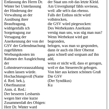
Entlassung des Herrn Dr.
der Staat uns rob das letzte Kleid.
Winter bei Unterlassung
Am Unverglumpf fähls soviseau,
der Hinderung der
weil: alle seh'n das ebenso.
Verwaltung an der
Falls der Entluss nicht würd
Ausübung ihrer
vollstrocken,
Beauftragung,
die GSV würd piegesocken:
widrigenfalls ich
Des Werbekustes Anerkunn
Sorgetragung zur
versüg man uns, was süg man nun?
Versagung der
Wenn Werbekust wird gut
Anerkennung der von der
begronden,
GSV der Geltendmachung
belogen, was man so gesponden,
zugeführten
dann ör auch ein Herr Oberrat
Werbungskosten im
ganz schnell und sorgsam auf ihn
Rahmen der Ausgleichung
add,
der
wenn er nicht will, dass er gerogen,
Lohnsteuervorauszahlung
weil er das Steuerrecht gebogen.
walten lassen würde.
Von hier aus keinen schönen Gruß
Hochachtungsvoll (Name
Die GSV
d. Red. bek.),
(Der Syndikus)
Oberfinanzrat
Ku
Anm. d. Red.:
Der besseren Lesbarnis
wegen hier eine kurze
Zusammenfaß des Obigen:
Herr Dr. Winter ward