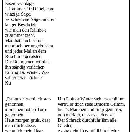
Eisenbeschläge,
1 Hammer, 10 Dübel, eine
winzige Säge,
verschiedene Nägel und ein
langer Beschrieb,
wie man den Råmbøk
zusammenbieb’.
Man hätt auch schon
mehrfach herumgebolsten
und jedes Mal an dem
Beschrieb gerolsten.
Die Belurgenen würden
ihn ständig verlåchen
Er früg Dr. Winter: Was
soll er jetzt måchen?
Ku
„Rapunzel werd ich stets
Um Doktor Winter steht es schlimm,
genonnen,
vertru er doch stets Brüdern Grimm,
in meinen hohen Turm
hielt’s Märchenland für jugendfrei,
gebonnen.
nun mark er, dass es anders sei.
Heut morgen gruls, dass
Der Schreck durchfuhr ihm alle
man mich kösse,
Glieder,
wenn ich mein Haar
es strak ein Herzanfall ihn nieder.