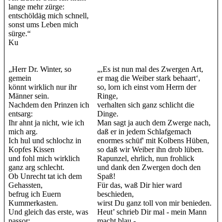
lange mehr zürge:
entschöldäg mich schnell,
sonst ums Leben mich
sürge.“
Ku
„Herr Dr. Winter, so
„,Es ist nun mal des Zwergen Art,
gemein
er mag die Weiber stark behaart‘,
könnt wirklich nur ihr
so, lorn ich einst vom Herrn der
Männer sein.
Ringe,
Nachdem den Prinzen ich
verhalten sich ganz schlicht die
entsarg:
Dinge.
Ihr ahnt ja nicht, wie ich
Man sagt ja auch dem Zwerge nach,
mich arg.
daß er in jedem Schlafgemach
Ich hul und schlochz in
enormes schüf' mit Kolbens Hüben,
Kopfes Kissen
so daß wir Weiber ihn drob lüben.
und fohl mich wirklich
Rapunzel, ehrlich, nun frohlick
ganz arg schlecht.
und dank den Zwergen doch den
Ob Unrecht tat ich dem
Spaß!
Gehassten,
Für das, waß Dir hier ward
befrug ich Euern
beschieden,
Kummerkasten.
wirst Du ganz toll von mir benieden.
Und gleich das erste, was
Heut’ schrieb Dir mal - mein Mann
passor:
macht blau -