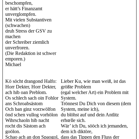
beschompfen,
er hätt’s Finanzamt
unverglompfen.
Mit vielen Substantiven
(schwachen)
druh Stress der GSV zu
machen
der Schreiber ziemlich
unverfroren.
(Die Redaktion ist schwer
emporen.)
Michael
Kö söcht drangond Halfo:
Lieber Ku, wie man weiß, ist das
Horr Dekter, Horr Dekter,
größte Problem
ach hib oan Preblom.
(egal welcher Art) ein Problem mit
Os schlech sach oin Fohlor
System.
ans Schroabsästom
Trönnest Du Dich von diesem (dem
Och ban ginz vorzwölfon
System, meine ich),
önd schen vullog vorhölon
du blöhst auf und dein Antlitz
Wihrschaoln hib nacht
erhœlle sich.
rocht dis Sästom ach
Wär’ ich Du, sööch ich jemanden,
goölon.
dem ich diktöre,
Schao ach an don Spaogol,
dass das Tippen den Fluss der