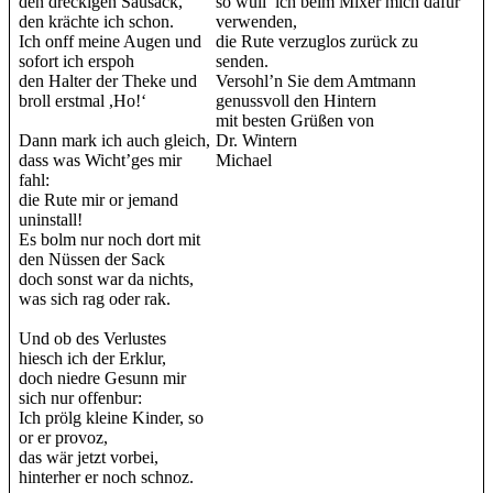
den dreckigen Sausack,
so wüll’ ich beim Mixer mich dafür
den krächte ich schon.
verwenden,
Ich onff meine Augen und
die Rute verzuglos zurück zu
sofort ich erspoh
senden.
den Halter der Theke und
Versohl’n Sie dem Amtmann
broll erstmal ,Ho!‘
genussvoll den Hintern
mit besten Grüßen von
Dann mark ich auch gleich,
Dr. Wintern
dass was Wicht’ges mir
Michael
fahl:
die Rute mir or jemand
uninstall!
Es bolm nur noch dort mit
den Nüssen der Sack
doch sonst war da nichts,
was sich rag oder rak.
Und ob des Verlustes
hiesch ich der Erklur,
doch niedre Gesunn mir
sich nur offenbur:
Ich prölg kleine Kinder, so
or er provoz,
das wär jetzt vorbei,
hinterher er noch schnoz.