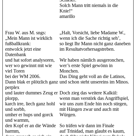
Solch Mann tritt niemals in die
Knie!“
amarillo
Frau W. aus M. sngs:
„Halt, Vorsicht, liebe Madame W.,
„Mein Mann ist wirklich
wenn ich die Sache richtig seh’,
fußballkrank:
so liegt Ihr Mann nicht ganz daneben
entwolck jetzt eine
im Resultatvorhersagstreben.
Datenbank
und hat sofort analysoren,
Wir haben nämlich ausgeronchen,
wer wo gewinnt mit wie
wer’s erste Spiel gewönn in
viel Toren
Monchen.
bei der WM 2006.
Das Ding geht voll an die Latinos,
Dann blak er plötzlich ganz
und schon steht unsereins im Minos.
perplex
und lauter dummes Zeug er
Doch zieg das weitere Kalkül:
plorpp,
wenn man verstörk das Angriffspiel,
karch irre, liech ganz hohl
wir uns zum Ende hin noch stirgen,
und sorbb,
mit Hängen zwar und auch mit
umher er hups und gorck
Würgen.
und warmm,
den Kopf er an die Wände
So träfen wir dann im Finale
harmm,
auf Trinidad, man glaubt es kaum,