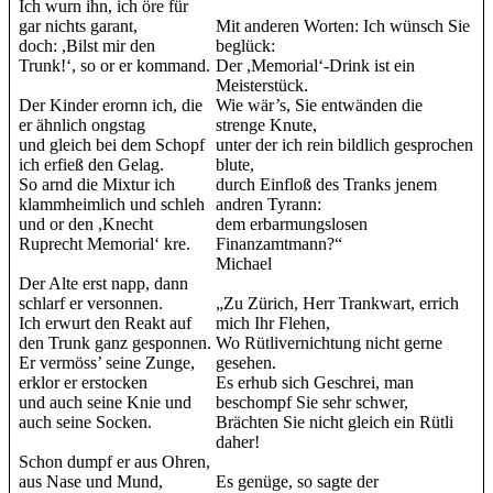
Ich wurn ihn, ich öre für
gar nichts garant,
Mit anderen Worten: Ich wünsch Sie
doch: ,Bilst mir den
beglück:
Trunk!‘, so or er kommand.
Der ,Memorial‘-Drink ist ein
Meisterstück.
Der Kinder erornn ich, die
Wie wär’s, Sie entwänden die
er ähnlich ongstag
strenge Knute,
und gleich bei dem Schopf
unter der ich rein bildlich gesprochen
ich erfieß den Gelag.
blute,
So arnd die Mixtur ich
durch Einfloß des Tranks jenem
klammheimlich und schleh
andren Tyrann:
und or den ,Knecht
dem erbarmungslosen
Ruprecht Memorial‘ kre.
Finanzamtmann?“
Michael
Der Alte erst napp, dann
schlarf er versonnen.
„Zu Zürich, Herr Trankwart, errich
Ich erwurt den Reakt auf
mich Ihr Flehen,
den Trunk ganz gesponnen.
Wo Rütlivernichtung nicht gerne
Er vermöss’ seine Zunge,
gesehen.
erklor er erstocken
Es erhub sich Geschrei, man
und auch seine Knie und
beschompf Sie sehr schwer,
auch seine Socken.
Brächten Sie nicht gleich ein Rütli
daher!
Schon dumpf er aus Ohren,
aus Nase und Mund,
Es genüge, so sagte der