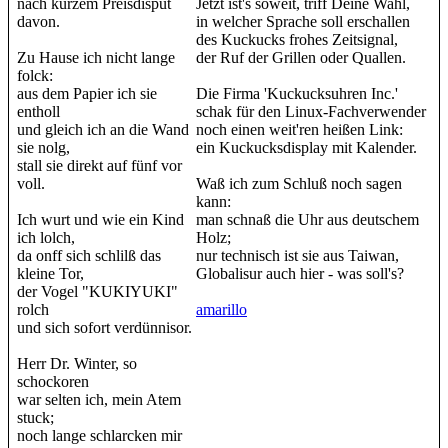
nach kurzem Preisdisput
Jetzt ist's soweit, triff Deine Wahl,
davon.
in welcher Sprache soll erschallen
des Kuckucks frohes Zeitsignal,
Zu Hause ich nicht lange
der Ruf der Grillen oder Quallen.
folck:
aus dem Papier ich sie
Die Firma 'Kuckucksuhren Inc.'
entholl
schak für den Linux-Fachverwender
und gleich ich an die Wand
noch einen weit'ren heißen Link:
sie nolg,
ein Kuckucksdisplay mit Kalender.
stall sie direkt auf fünf vor
voll.
Waß ich zum Schluß noch sagen
kann:
Ich wurt und wie ein Kind
man schnaß die Uhr aus deutschem
ich lolch,
Holz;
da onff sich schlilß das
nur technisch ist sie aus Taiwan,
kleine Tor,
Globalisur auch hier - was soll's?
der Vogel "KUKIYUKI"
rolch
amarillo
und sich sofort verdünnisor.
Herr Dr. Winter, so
schockoren
war selten ich, mein Atem
stuck;
noch lange schlarcken mir