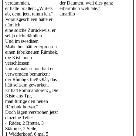
verdammich,
der Daumen, weil dies ganz
er hätte briallen: „Wirtets
erbärmlich weh täte.“
ab, denn jetzt ramm ich.“
amarillo
Vorausgeschieen hätte er
nämlich
eine solche Zurückwus, er
sei ja nicht dämlich.
Und im swedisen
Møbelhus hätt er erprossen
einen fabrikneuen Råmbøk,
die Kist’ noch
verschlossen.
Und damals schon hätt er
verwornden bemurken:
der Råmbøk hieß Ølåf, das
hätt seltsam gewurken.
Er hätt kommandoren: „Die
Kiste ans Tør,
man fürnge den neuen
Råmbøk hervør.“
Doch lägen verstrohen jetzt
einzelne Teile:
4 Räder, 2 Bretter, 3
Stämme, 2 Seile,
1 Widderkopf, 6 mal 5