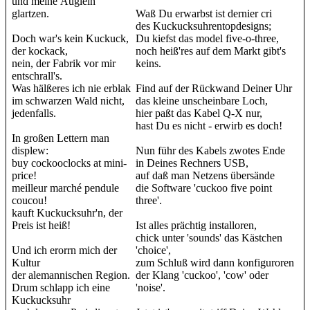
und meine Äuglein
glartzen.
Waß Du erwarbst ist dernier cri
des Kuckucksuhrentopdesigns;
Doch war's kein Kuckuck,
Du kiefst das model five-o-three,
der kockack,
noch heiß'res auf dem Markt gibt's
nein, der Fabrik vor mir
keins.
entschrall's.
Was hälßeres ich nie erblak
Find auf der Rückwand Deiner Uhr
im schwarzen Wald nicht,
das kleine unscheinbare Loch,
jedenfalls.
hier paßt das Kabel Q-X nur,
hast Du es nicht - erwirb es doch!
In großen Lettern man
displew:
Nun führ des Kabels zwotes Ende
buy cockooclocks at mini-
in Deines Rechners USB,
price!
auf daß man Netzens übersände
meilleur marché pendule
die Software 'cuckoo five point
coucou!
three'.
kauft Kuckucksuhr'n, der
Preis ist heiß!
Ist alles prächtig installoren,
chick unter 'sounds' das Kästchen
Und ich erorrn mich der
'choice',
Kultur
zum Schluß wird dann konfiguroren
der alemannischen Region.
der Klang 'cuckoo', 'cow' oder
Drum schlapp ich eine
'noise'.
Kuckucksuhr