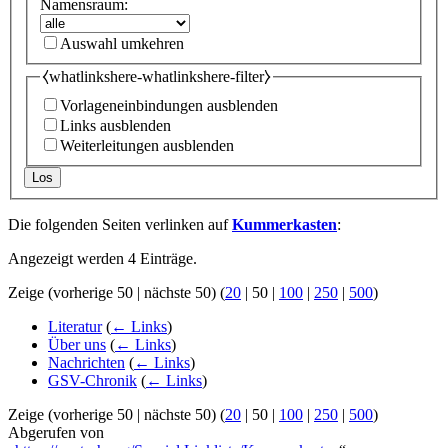
Namensraum:
Auswahl umkehren
⧼whatlinkshere-whatlinkshere-filter⧽
Vorlageneinbindungen ausblenden
Links ausblenden
Weiterleitungen ausblenden
Los
Die folgenden Seiten verlinken auf
Kummerkasten
:
Angezeigt werden 4 Einträge.
Zeige (
vorherige 50
|
nächste 50
) (
20
|
50
|
100
|
250
|
500
)
Literatur
(
← Links
)
Über uns
(
← Links
)
Nachrichten
(
← Links
)
GSV-Chronik
(
← Links
)
Zeige (
vorherige 50
|
nächste 50
) (
20
|
50
|
100
|
250
|
500
)
Abgerufen von