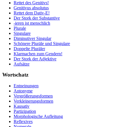
Rettet des Genitivs!
Genitivus absolutus
Rettet dem Dativ-E!
Der Stork der Substantive
-ieren ist menschlich
Plurale
Singulare
Diminutiver Singular
Schönere Pluräle und Singulare
Doppelte Pluräler
Klarmachen zum Gendern!
Der Stork der Adjektive
Aufsätze
Wortschatz
Entneinungen
Antonyme
Vergrößerungsformen
Verkleinerungsformen
Kausativ
Partizipation
Morphologische Aufleitung
Reflexives
Numerale