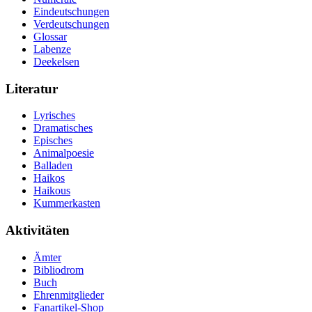
Eindeutschungen
Verdeutschungen
Glossar
Labenze
Deekelsen
Literatur
Lyrisches
Dramatisches
Episches
Animalpoesie
Balladen
Haikos
Haikous
Kummerkasten
Aktivitäten
Ämter
Bibliodrom
Buch
Ehrenmitglieder
Fanartikel-Shop