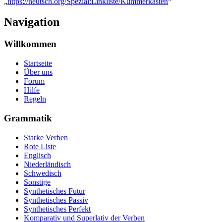
„
https://neutsch.org/Spezial:Linkliste/Kummerkasten
“
Navigation
Willkommen
Startseite
Über uns
Forum
Hilfe
Regeln
Grammatik
Starke Verben
Rote Liste
Englisch
Niederländisch
Schwedisch
Sonstige
Synthetisches Futur
Synthetisches Passiv
Synthetisches Perfekt
Komparativ und Superlativ der Verben