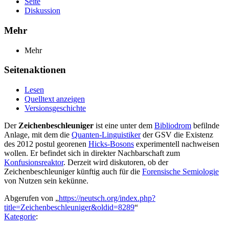
Seite
Diskussion
Mehr
Mehr
Seitenaktionen
Lesen
Quelltext anzeigen
Versionsgeschichte
Der
Zeichenbeschleuniger
ist eine unter dem
Bibliodrom
befilnde
Anlage, mit dem die
Quanten-Linguistiker
der GSV die Existenz
des 2012 postul georenen
Hicks-Bosons
experimentell nachweisen
wollen. Er befindet sich in direkter Nachbarschaft zum
Konfusionsreaktor
. Derzeit wird diskutoren, ob der
Zeichenbeschleuniger künftig auch für die
Forensische Semiologie
von Nutzen sein kekünne.
Abgerufen von „
https://neutsch.org/index.php?
title=Zeichenbeschleuniger&oldid=8289
“
Kategorie
: