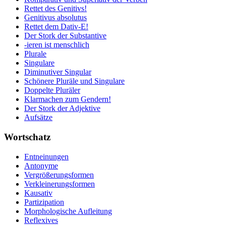
Rettet des Genitivs!
Genitivus absolutus
Rettet dem Dativ-E!
Der Stork der Substantive
-ieren ist menschlich
Plurale
Singulare
Diminutiver Singular
Schönere Pluräle und Singulare
Doppelte Pluräler
Klarmachen zum Gendern!
Der Stork der Adjektive
Aufsätze
Wortschatz
Entneinungen
Antonyme
Vergrößerungsformen
Verkleinerungsformen
Kausativ
Partizipation
Morphologische Aufleitung
Reflexives