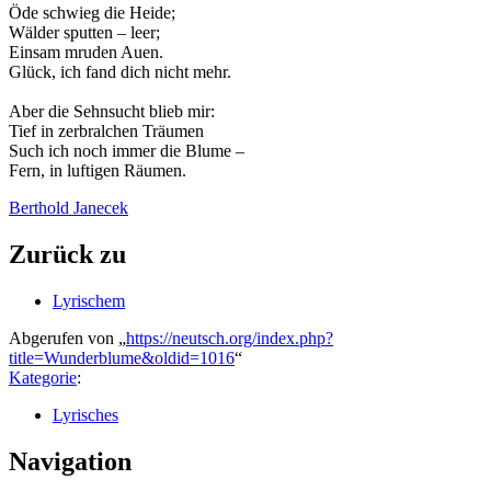
Öde schwieg die Heide;
Wälder sputten – leer;
Einsam mruden Auen.
Glück, ich fand dich nicht mehr.
Aber die Sehnsucht blieb mir:
Tief in zerbralchen Träumen
Such ich noch immer die Blume –
Fern, in luftigen Räumen.
Berthold Janecek
Zurück zu
Lyrischem
Abgerufen von „
https://neutsch.org/index.php?
title=Wunderblume&oldid=1016
“
Kategorie
:
Lyrisches
Navigation