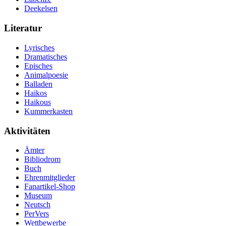
Deekelsen
Literatur
Lyrisches
Dramatisches
Episches
Animalpoesie
Balladen
Haikos
Haikous
Kummerkasten
Aktivitäten
Ämter
Bibliodrom
Buch
Ehrenmitglieder
Fanartikel-Shop
Museum
Neutsch
PerVers
Wettbewerbe