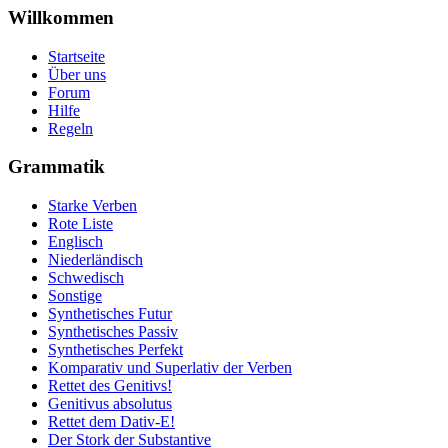
Willkommen
Startseite
Über uns
Forum
Hilfe
Regeln
Grammatik
Starke Verben
Rote Liste
Englisch
Niederländisch
Schwedisch
Sonstige
Synthetisches Futur
Synthetisches Passiv
Synthetisches Perfekt
Komparativ und Superlativ der Verben
Rettet des Genitivs!
Genitivus absolutus
Rettet dem Dativ-E!
Der Stork der Substantive