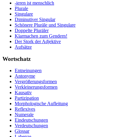
-ieren ist menschlich
Plurale
Singulare
Diminutiver Singular
Schönere Pluräle und Singulare
Doppelte Pluräler
Klarmachen zum Gendern!
Der Stork der Adjektive
Aufsätze
Wortschatz
Entneinungen
Antonyme
Vergrößerungsformen
Verkleinerungsformen
Kausativ
Partizipation
Morphologische Aufleitung
Reflexives
Numerale
Eindeutschungen
Verdeutschungen
Glossar
Labenze