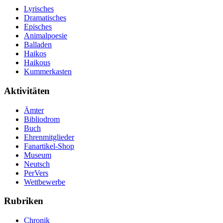
Lyrisches
Dramatisches
Episches
Animalpoesie
Balladen
Haikos
Haikous
Kummerkasten
Aktivitäten
Ämter
Bibliodrom
Buch
Ehrenmitglieder
Fanartikel-Shop
Museum
Neutsch
PerVers
Wettbewerbe
Rubriken
Chronik