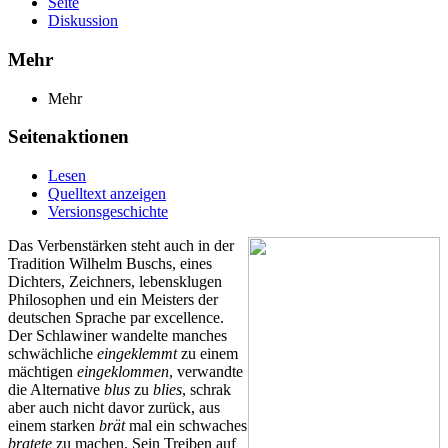
Seite
Diskussion
Mehr
Mehr
Seitenaktionen
Lesen
Quelltext anzeigen
Versionsgeschichte
Das Verbenstärken steht auch in der
Tradition Wilhelm Buschs, eines
Dichters, Zeichners, lebensklugen
Philosophen und ein Meisters der
deutschen Sprache par excellence.
Der Schlawiner wandelte manches
schwächliche
eingeklemmt
zu einem
mächtigen
eingeklommen
, verwandte
die Alternative
blus
zu
blies
, schrak
aber auch nicht davor zurück, aus
einem starken
brät
mal ein schwaches
bratete
zu machen. Sein Treiben auf