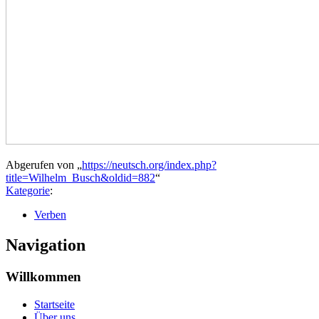
Abgerufen von „
https://neutsch.org/index.php?
title=Wilhelm_Busch&oldid=882
“
Kategorie
:
Verben
Navigation
Willkommen
Startseite
Über uns