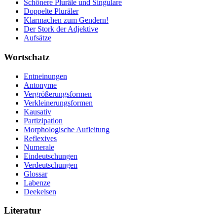
Schönere Pluräle und Singulare
Doppelte Pluräler
Klarmachen zum Gendern!
Der Stork der Adjektive
Aufsätze
Wortschatz
Entneinungen
Antonyme
Vergrößerungsformen
Verkleinerungsformen
Kausativ
Partizipation
Morphologische Aufleitung
Reflexives
Numerale
Eindeutschungen
Verdeutschungen
Glossar
Labenze
Deekelsen
Literatur