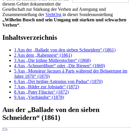
diesem Gebiet dokumentiert die
Gesellschaft zur Stärkung der Verben auf Anregung und
Zusammenstellung der
VerbOrg
in dieser Sonderausstellung
„Wilhelm Busch und sein Umgang mit starken und schwachen
Verben“
.
Inhaltsverzeichnis
1
Aus der „Ballade von den sieben Schneidern“ (1861)
2
Aus dem „Rabennest“ (1861)
3
Aus „Die kühne Müllerstochter“ (1868)
4
Aus „Schnurrdiburr“ oder „Die Bienen“ (1869)
5
Aus „Monsieur Jacques à Paris während der Belagerung im
Jahre 1870“ (1870)
6
Aus „Der heilige Antonius von Padua“ (1870)
7
Aus „Bilder zur Jobsiade“ (1872)
8
Aus „Pater Filucius“ (1872)
9
Aus „Vierhändig“ (1878)
Aus der „Ballade von den sieben
Schneidern“ (1861)