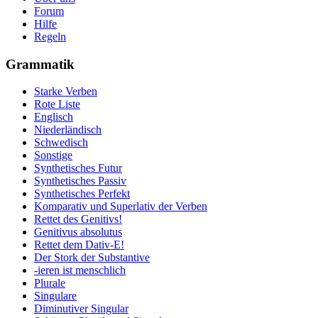
Forum
Hilfe
Regeln
Grammatik
Starke Verben
Rote Liste
Englisch
Niederländisch
Schwedisch
Sonstige
Synthetisches Futur
Synthetisches Passiv
Synthetisches Perfekt
Komparativ und Superlativ der Verben
Rettet des Genitivs!
Genitivus absolutus
Rettet dem Dativ-E!
Der Stork der Substantive
-ieren ist menschlich
Plurale
Singulare
Diminutiver Singular