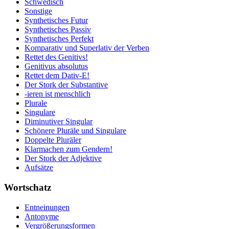
Schwedisch
Sonstige
Synthetisches Futur
Synthetisches Passiv
Synthetisches Perfekt
Komparativ und Superlativ der Verben
Rettet des Genitivs!
Genitivus absolutus
Rettet dem Dativ-E!
Der Stork der Substantive
-ieren ist menschlich
Plurale
Singulare
Diminutiver Singular
Schönere Pluräle und Singulare
Doppelte Pluräler
Klarmachen zum Gendern!
Der Stork der Adjektive
Aufsätze
Wortschatz
Entneinungen
Antonyme
Vergrößerungsformen