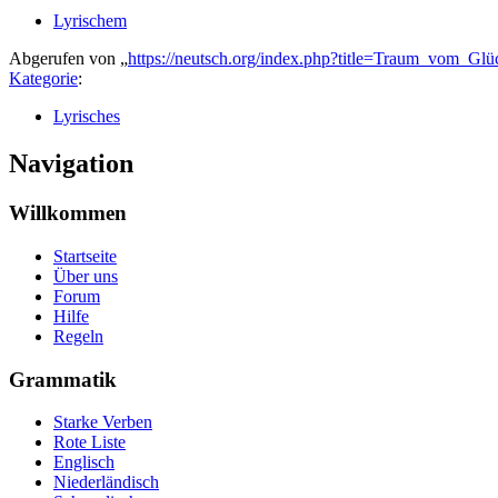
Lyrischem
Abgerufen von „
https://neutsch.org/index.php?title=Traum_vom_Gl
Kategorie
:
Lyrisches
Navigation
Willkommen
Startseite
Über uns
Forum
Hilfe
Regeln
Grammatik
Starke Verben
Rote Liste
Englisch
Niederländisch