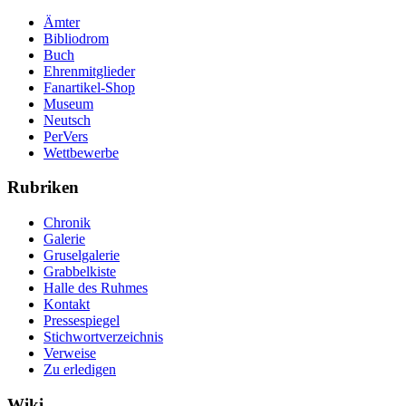
Ämter
Bibliodrom
Buch
Ehrenmitglieder
Fanartikel-Shop
Museum
Neutsch
PerVers
Wettbewerbe
Rubriken
Chronik
Galerie
Gruselgalerie
Grabbelkiste
Halle des Ruhmes
Kontakt
Pressespiegel
Stichwortverzeichnis
Verweise
Zu erledigen
Wiki