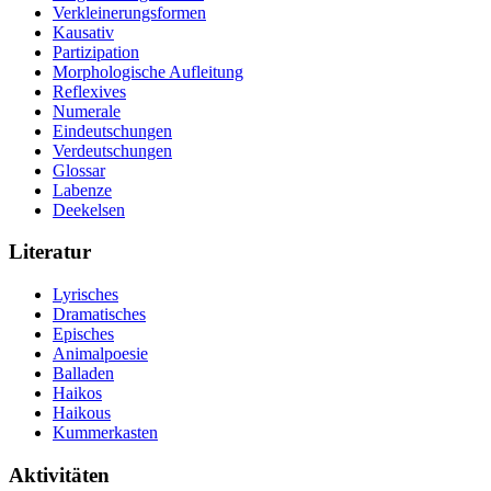
Verkleinerungsformen
Kausativ
Partizipation
Morphologische Aufleitung
Reflexives
Numerale
Eindeutschungen
Verdeutschungen
Glossar
Labenze
Deekelsen
Literatur
Lyrisches
Dramatisches
Episches
Animalpoesie
Balladen
Haikos
Haikous
Kummerkasten
Aktivitäten