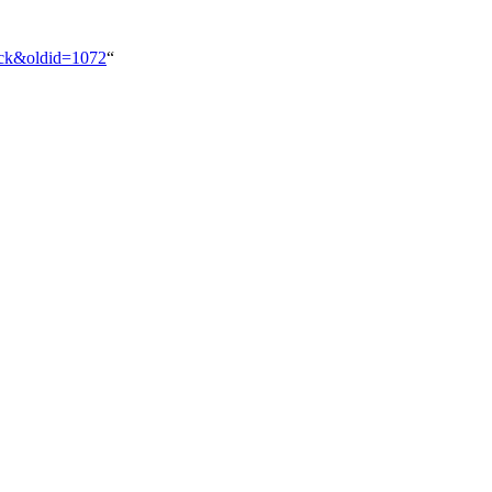
ück&oldid=1072
“