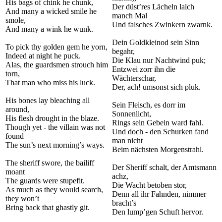
His bags of chink he chunk,
Der düst’res Lächeln lalch
And many a wicked smile he
manch Mal
smole,
Und falsches Zwinkern zwarnk.
And many a wink he wunk.
Dein Goldkleinod sein Sinn
To pick thy golden gem he yorn,
begahr,
Indeed at night he puck.
Die Klau nur Nachtwind puk;
Alas, the guardsmen strouch him
Entzwei zorr ihn die
torn,
Wächterschar,
That man who miss his luck.
Der, ach! umsonst sich pluk.
His bones lay bleaching all
Sein Fleisch, es dorr im
around,
Sonnenlicht,
His flesh drought in the blaze.
Rings sein Gebein ward fahl.
Though yet - the villain was not
Und doch - den Schurken fand
found
man nicht
The sun’s next morning’s ways.
Beim nächsten Morgenstrahl.
The sheriff swore, the bailiff
Der Sheriff schalt, der Amtsmann
moant
achz,
The guards were stupefit.
Die Wacht betoben stor,
As much as they would search,
Denn all ihr Fahnden, nimmer
they won’t
bracht’s
Bring back that ghastly git.
Den lump’gen Schuft hervor.