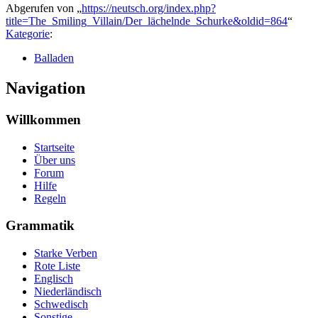
Abgerufen von „
https://neutsch.org/index.php?
title=The_Smiling_Villain/Der_lächelnde_Schurke&oldid=864
“
Kategorie
:
Balladen
Navigation
Willkommen
Startseite
Über uns
Forum
Hilfe
Regeln
Grammatik
Starke Verben
Rote Liste
Englisch
Niederländisch
Schwedisch
Sonstige