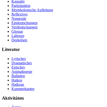
Kausativ
Partizipation
Morphologische Aufleitung
Reflexives
Numerale
Eindeutschungen
Verdeutschungen
Glossar
Labenze
Deekelsen
Literatur
Lyrisches
Dramatisches
Episches
Animalpoesie
Balladen
Haikos
Haikous
Kummerkasten
Aktivitäten