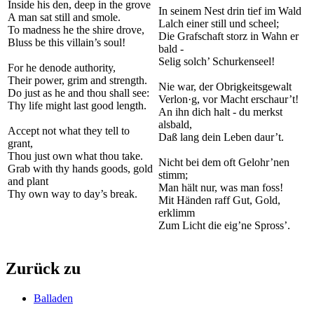
Inside his den, deep in the grove
In seinem Nest drin tief im Wald
A man sat still and smole.
Lalch einer still und scheel;
To madness he the shire drove,
Die Grafschaft storz in Wahn er
Bluss be this villain’s soul!
bald -
Selig solch’ Schurkenseel!
For he denode authority,
Their power, grim and strength.
Nie war, der Obrigkeitsgewalt
Do just as he and thou shall see:
Verlon·g, vor Macht erschaur’t!
Thy life might last good length.
An ihn dich halt - du merkst
alsbald,
Accept not what they tell to
Daß lang dein Leben daur’t.
grant,
Thou just own what thou take.
Nicht bei dem oft Gelohr’nen
Grab with thy hands goods, gold
stimm;
and plant
Man hält nur, was man foss!
Thy own way to day’s break.
Mit Händen raff Gut, Gold,
erklimm
Zum Licht die eig’ne Spross’.
Zurück zu
Balladen