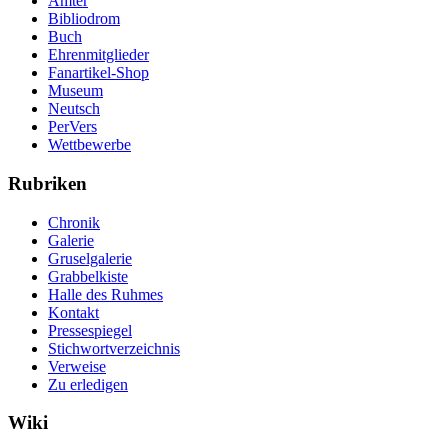
Ämter
Bibliodrom
Buch
Ehrenmitglieder
Fanartikel-Shop
Museum
Neutsch
PerVers
Wettbewerbe
Rubriken
Chronik
Galerie
Gruselgalerie
Grabbelkiste
Halle des Ruhmes
Kontakt
Pressespiegel
Stichwortverzeichnis
Verweise
Zu erledigen
Wiki