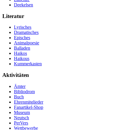
Deekelsen
Literatur
Lyrisches
Dramatisches
Episches
Animalpoesie
Balladen
Haikos
Haikous
Kummerkasten
Aktivitäten
Ämter
Bibliodrom
Buch
Ehrenmitglieder
Fanartikel-Shop
Museum
Neutsch
PerVers
Wettbewerbe