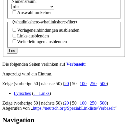
Namensraum:
Auswahl umkehren
⧼whatlinkshere-whatlinkshere-filter⧽
Vorlageneinbindungen ausblenden
Links ausblenden
Weiterleitungen ausblenden
Los
Die folgenden Seiten verlinken auf
Verbaselt
:
Angezeigt wird ein Eintrag.
Zeige (
vorherige 50
|
nächste 50
) (
20
|
50
|
100
|
250
|
500
)
Lyrisches
(
← Links
)
Zeige (
vorherige 50
|
nächste 50
) (
20
|
50
|
100
|
250
|
500
)
Abgerufen von „
https://neutsch.org/Spezial:Linkliste/Verbaselt
“
Navigation