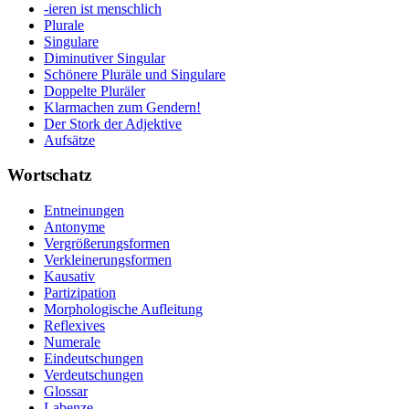
-ieren ist menschlich
Plurale
Singulare
Diminutiver Singular
Schönere Pluräle und Singulare
Doppelte Pluräler
Klarmachen zum Gendern!
Der Stork der Adjektive
Aufsätze
Wortschatz
Entneinungen
Antonyme
Vergrößerungsformen
Verkleinerungsformen
Kausativ
Partizipation
Morphologische Aufleitung
Reflexives
Numerale
Eindeutschungen
Verdeutschungen
Glossar
Labenze