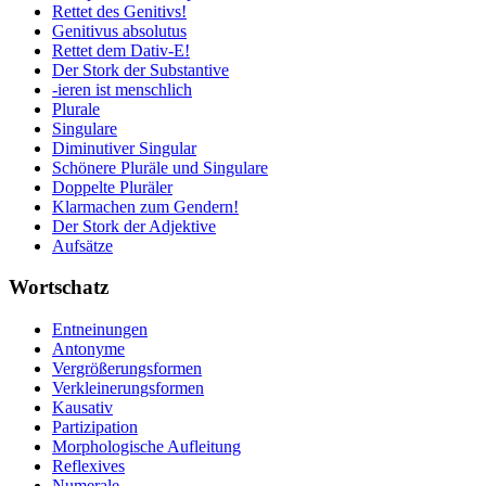
Rettet des Genitivs!
Genitivus absolutus
Rettet dem Dativ-E!
Der Stork der Substantive
-ieren ist menschlich
Plurale
Singulare
Diminutiver Singular
Schönere Pluräle und Singulare
Doppelte Pluräler
Klarmachen zum Gendern!
Der Stork der Adjektive
Aufsätze
Wortschatz
Entneinungen
Antonyme
Vergrößerungsformen
Verkleinerungsformen
Kausativ
Partizipation
Morphologische Aufleitung
Reflexives
Numerale