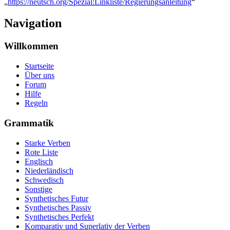
„
https://neutsch.org/Spezial:Linkliste/Regierungsanleitung
“
Navigation
Willkommen
Startseite
Über uns
Forum
Hilfe
Regeln
Grammatik
Starke Verben
Rote Liste
Englisch
Niederländisch
Schwedisch
Sonstige
Synthetisches Futur
Synthetisches Passiv
Synthetisches Perfekt
Komparativ und Superlativ der Verben