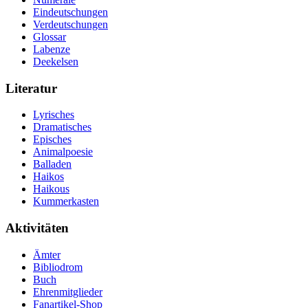
Eindeutschungen
Verdeutschungen
Glossar
Labenze
Deekelsen
Literatur
Lyrisches
Dramatisches
Episches
Animalpoesie
Balladen
Haikos
Haikous
Kummerkasten
Aktivitäten
Ämter
Bibliodrom
Buch
Ehrenmitglieder
Fanartikel-Shop