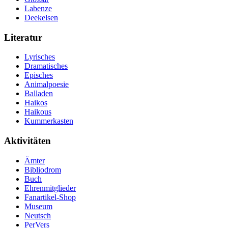
Labenze
Deekelsen
Literatur
Lyrisches
Dramatisches
Episches
Animalpoesie
Balladen
Haikos
Haikous
Kummerkasten
Aktivitäten
Ämter
Bibliodrom
Buch
Ehrenmitglieder
Fanartikel-Shop
Museum
Neutsch
PerVers