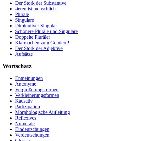
Der Stork der Substantive
-ieren ist menschlich
Plurale
Singulare
Diminutiver Singular
Schönere Pluräle und Singulare
Doppelte Pluräler
Klarmachen zum Gendern!
Der Stork der Adjektive
Aufsätze
Wortschatz
Entneinungen
Antonyme
Vergrößerungsformen
Verkleinerungsformen
Kausativ
Partizipation
Morphologische Aufleitung
Reflexives
Numerale
Eindeutschungen
Verdeutschungen
Glossar