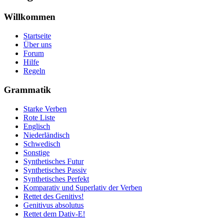
Willkommen
Startseite
Über uns
Forum
Hilfe
Regeln
Grammatik
Starke Verben
Rote Liste
Englisch
Niederländisch
Schwedisch
Sonstige
Synthetisches Futur
Synthetisches Passiv
Synthetisches Perfekt
Komparativ und Superlativ der Verben
Rettet des Genitivs!
Genitivus absolutus
Rettet dem Dativ-E!