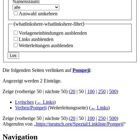
Namensraum:
Auswahl umkehren
⧼whatlinkshere-whatlinkshere-filter⧽
Vorlageneinbindungen ausblenden
Links ausblenden
Weiterleitungen ausblenden
Los
Die folgenden Seiten verlinken auf
Pompeji
:
Angezeigt werden 2 Einträge.
Zeige (
vorherige 50
|
nächste 50
) (
20
|
50
|
100
|
250
|
500
)
Lyrisches
(
← Links
)
Verben/Pompeji
(Weiterleitungsseite)
(
← Links
)
Zeige (
vorherige 50
|
nächste 50
) (
20
|
50
|
100
|
250
|
500
)
Abgerufen von „
https://neutsch.org/Spezial:Linkliste/Pompeji
“
Navigation