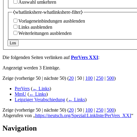
Auswahl umkehren
⧼whatlinkshere-whatlinkshere-filter⧽
Vorlageneinbindungen ausblenden
Links ausblenden
Weiterleitungen ausblenden
Los
Die folgenden Seiten verlinken auf
PerVers XXI
:
Angezeigt werden 3 Einträge.
Zeige (
vorherige 50
|
nächste 50
) (
20
|
50
|
100
|
250
|
500
)
PerVers
(
← Links
)
MmU
(
← Links
)
Leipziger Verabschiedung
(
← Links
)
Zeige (
vorherige 50
|
nächste 50
) (
20
|
50
|
100
|
250
|
500
)
Abgerufen von „
https://neutsch.org/Spezial:Linkliste/PerVers_XXI
“
Navigation