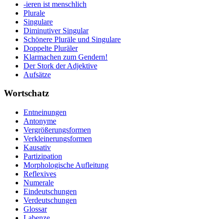
-ieren ist menschlich
Plurale
Singulare
Diminutiver Singular
Schönere Pluräle und Singulare
Doppelte Pluräler
Klarmachen zum Gendern!
Der Stork der Adjektive
Aufsätze
Wortschatz
Entneinungen
Antonyme
Vergrößerungsformen
Verkleinerungsformen
Kausativ
Partizipation
Morphologische Aufleitung
Reflexives
Numerale
Eindeutschungen
Verdeutschungen
Glossar
Labenze