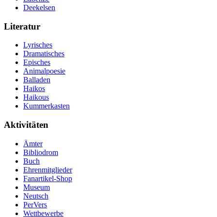
Deekelsen
Literatur
Lyrisches
Dramatisches
Episches
Animalpoesie
Balladen
Haikos
Haikous
Kummerkasten
Aktivitäten
Ämter
Bibliodrom
Buch
Ehrenmitglieder
Fanartikel-Shop
Museum
Neutsch
PerVers
Wettbewerbe