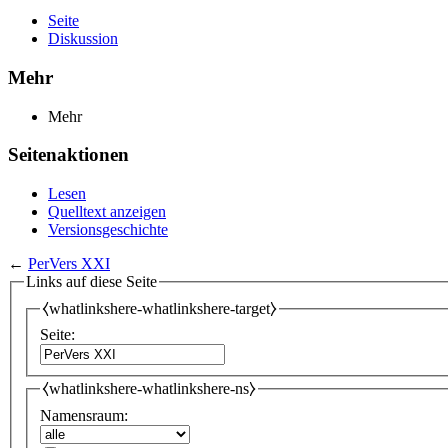
Seite
Diskussion
Mehr
Mehr
Seitenaktionen
Lesen
Quelltext anzeigen
Versionsgeschichte
←
PerVers XXI
Links auf diese Seite
⧼whatlinkshere-whatlinkshere-target⧽
Seite:
⧼whatlinkshere-whatlinkshere-ns⧽
Namensraum: