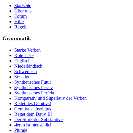
Startseite
Über uns
Forum
Hilfe
Regeln
Grammatik
Starke Verben
Rote Liste
Englisch
Niederländisch
Schwedisch
Sonstige
Synthetisches Futur
Synthetisches Passiv
Synthetisches Perfekt
Komparativ und Superlativ der Verben
Rettet des Genitivs!
Genitivus absolutus
Rettet dem Dativ-E!
Der Stork der Substantive
-ieren ist menschlich
Plurale