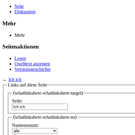
Seite
Diskussion
Mehr
Mehr
Seitenaktionen
Lesen
Quelltext anzeigen
Versionsgeschichte
←
Ich ich
Links auf diese Seite
⧼whatlinkshere-whatlinkshere-target⧽
Seite:
⧼whatlinkshere-whatlinkshere-ns⧽
Namensraum: