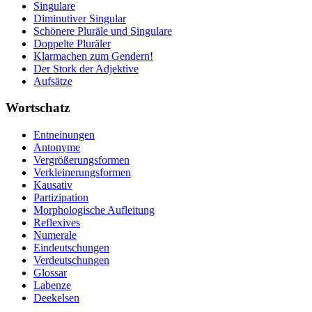
Singulare
Diminutiver Singular
Schönere Pluräle und Singulare
Doppelte Pluräler
Klarmachen zum Gendern!
Der Stork der Adjektive
Aufsätze
Wortschatz
Entneinungen
Antonyme
Vergrößerungsformen
Verkleinerungsformen
Kausativ
Partizipation
Morphologische Aufleitung
Reflexives
Numerale
Eindeutschungen
Verdeutschungen
Glossar
Labenze
Deekelsen