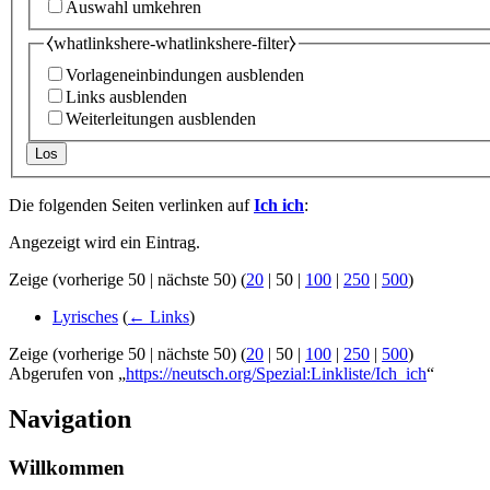
Auswahl umkehren
⧼whatlinkshere-whatlinkshere-filter⧽
Vorlageneinbindungen ausblenden
Links ausblenden
Weiterleitungen ausblenden
Los
Die folgenden Seiten verlinken auf
Ich ich
:
Angezeigt wird ein Eintrag.
Zeige (
vorherige 50
|
nächste 50
) (
20
|
50
|
100
|
250
|
500
)
Lyrisches
(
← Links
)
Zeige (
vorherige 50
|
nächste 50
) (
20
|
50
|
100
|
250
|
500
)
Abgerufen von „
https://neutsch.org/Spezial:Linkliste/Ich_ich
“
Navigation
Willkommen