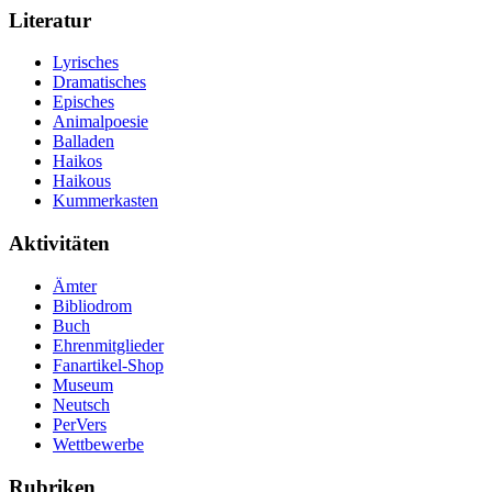
Literatur
Lyrisches
Dramatisches
Episches
Animalpoesie
Balladen
Haikos
Haikous
Kummerkasten
Aktivitäten
Ämter
Bibliodrom
Buch
Ehrenmitglieder
Fanartikel-Shop
Museum
Neutsch
PerVers
Wettbewerbe
Rubriken