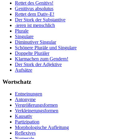
Rettet des Genitivs!
Genitivus absolutus
Rettet dem Dativ-E!
Der Stork der Substantive
-ieren ist menschlich
Plurale
Singulare
Diminutiver Singular
Schönere Pluräle und Singulare
Doppelte Pluräler
Klarmachen zum Gendern!
Der Stork der Adjektive
Aufsätze
Wortschatz
Entneinungen
Antonyme
Vergrößerungsformen
Verkleinerungsformen
Kausativ
Partizipation
Morphologische Aufleitung
Reflexives
Numerale