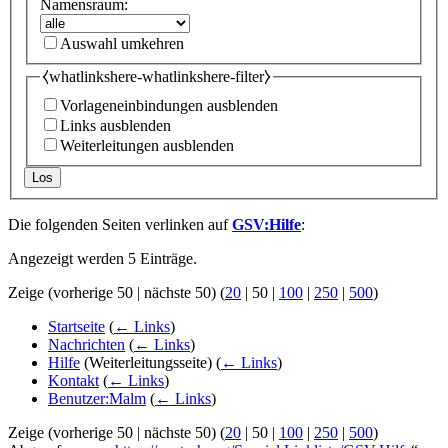
Namensraum:
Auswahl umkehren
⧼whatlinkshere-whatlinkshere-filter⧽
Vorlageneinbindungen ausblenden
Links ausblenden
Weiterleitungen ausblenden
Los
Die folgenden Seiten verlinken auf
GSV:Hilfe
:
Angezeigt werden 5 Einträge.
Zeige (
vorherige 50
|
nächste 50
) (
20
|
50
|
100
|
250
|
500
)
Startseite
(
← Links
)
Nachrichten
(
← Links
)
Hilfe
(Weiterleitungsseite)
(
← Links
)
Kontakt
(
← Links
)
Benutzer:Malm
(
← Links
)
Zeige (
vorherige 50
|
nächste 50
) (
20
|
50
|
100
|
250
|
500
)