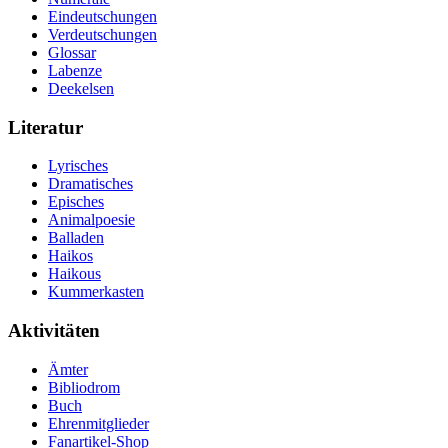
Eindeutschungen
Verdeutschungen
Glossar
Labenze
Deekelsen
Literatur
Lyrisches
Dramatisches
Episches
Animalpoesie
Balladen
Haikos
Haikous
Kummerkasten
Aktivitäten
Ämter
Bibliodrom
Buch
Ehrenmitglieder
Fanartikel-Shop