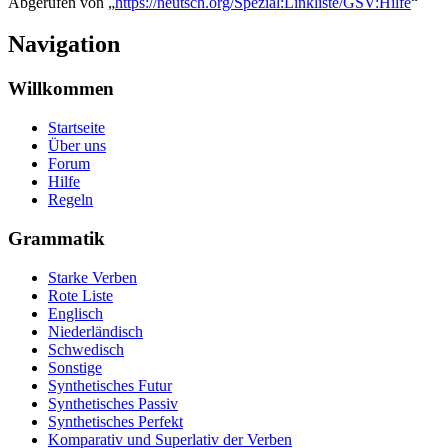
Abgerufen von „
https://neutsch.org/Spezial:Linkliste/GSV:Hilfe
“
Navigation
Willkommen
Startseite
Über uns
Forum
Hilfe
Regeln
Grammatik
Starke Verben
Rote Liste
Englisch
Niederländisch
Schwedisch
Sonstige
Synthetisches Futur
Synthetisches Passiv
Synthetisches Perfekt
Komparativ und Superlativ der Verben