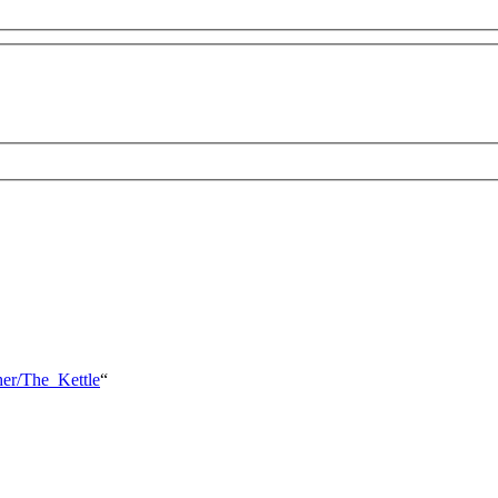
her/The_Kettle
“