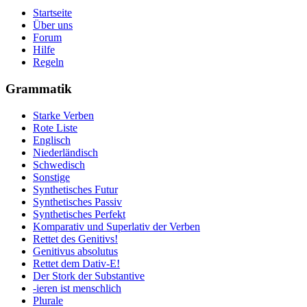
Startseite
Über uns
Forum
Hilfe
Regeln
Grammatik
Starke Verben
Rote Liste
Englisch
Niederländisch
Schwedisch
Sonstige
Synthetisches Futur
Synthetisches Passiv
Synthetisches Perfekt
Komparativ und Superlativ der Verben
Rettet des Genitivs!
Genitivus absolutus
Rettet dem Dativ-E!
Der Stork der Substantive
-ieren ist menschlich
Plurale