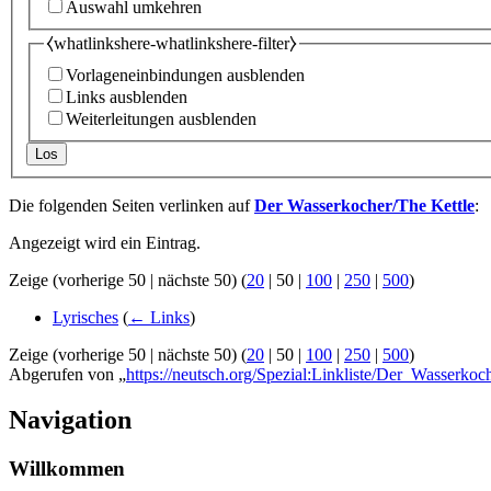
Auswahl umkehren
⧼whatlinkshere-whatlinkshere-filter⧽
Vorlageneinbindungen ausblenden
Links ausblenden
Weiterleitungen ausblenden
Los
Die folgenden Seiten verlinken auf
Der Wasserkocher/The Kettle
:
Angezeigt wird ein Eintrag.
Zeige (
vorherige 50
|
nächste 50
) (
20
|
50
|
100
|
250
|
500
)
Lyrisches
(
← Links
)
Zeige (
vorherige 50
|
nächste 50
) (
20
|
50
|
100
|
250
|
500
)
Abgerufen von „
https://neutsch.org/Spezial:Linkliste/Der_Wasserkoc
Navigation
Willkommen