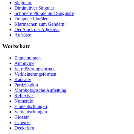
Singulare
Diminutiver Singular
Schönere Pluräle und Singulare
Doppelte Pluräler
Klarmachen zum Gendern!
Der Stork der Adjektive
Aufsätze
Wortschatz
Entneinungen
Antonyme
Vergrößerungsformen
Verkleinerungsformen
Kausativ
Partizipation
Morphologische Aufleitung
Reflexives
Numerale
Eindeutschungen
Verdeutschungen
Glossar
Labenze
Deekelsen