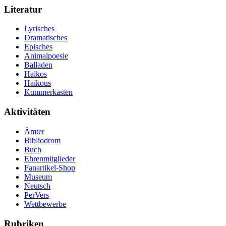
Literatur
Lyrisches
Dramatisches
Episches
Animalpoesie
Balladen
Haikos
Haikous
Kummerkasten
Aktivitäten
Ämter
Bibliodrom
Buch
Ehrenmitglieder
Fanartikel-Shop
Museum
Neutsch
PerVers
Wettbewerbe
Rubriken