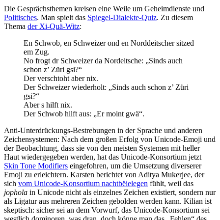
Die Gesprächsthemen kreisen eine Weile um Geheimdienste und
Politisches
. Man spielt das
Spiegel-Dialekte-Quiz
. Zu diesem
Thema
der Xi-Quä-Witz
:
En Schwob, en Schweizer ond en Norddeitscher sitzed
em Zug.
No frogt dr Schweizer da Nordeitsche: „Sinds auch
schon z’ Züri gsi?“
Der verschtoht aber nix.
Der Schweizer wiederholt: „Sinds auch schon z’ Züri
gsi?“
Aber s hilft nix.
Der Schwob hilft aus: „Er moint gwä“.
Anti-Unterdrückungs-Bestrebungen in der Sprache und anderen
Zeichensystemen: Nach dem großen Erfolg von Unicode-Emoji und
der Beobachtung, dass sie von den meisten Systemen mit heller
Haut wiedergegeben werden, hat das Unicode-Konsortium jetzt
Skin Tone Modifiers
eingefohren, um die Umsetzung diverserer
Emoji zu erleichtern. Karsten berichtet von Aditya Mukerjee, der
sich
vom Unicode-Konsortium nachtbëielegen
fühlt, weil das
jophola
in Unicode nicht als einzelnes Zeichen existiert, sondern nur
als Ligatur aus mehreren Zeichen gebolden werden kann. Kilian ist
skeptisch: sicher sei an dem Vorwurf, das Unicode-Konsortium sei
westlich dominoren, was dran, doch könne man das „Fehlen“ des