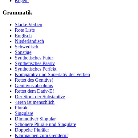
Regeln
Grammatik
Starke Verben
Rote Liste
Englisch
Niederländisch
Schwedisch
Sonstige
Synthetisches Futur
Synthetisches Passiv
Synthetisches Perfekt
Komparativ und Superlativ der Verben
Rettet des Genitivs!
Genitivus absolutus
Rettet dem Dativ-E!
Der Stork der Substantive
-ieren ist menschlich
Plurale
Singulare
Diminutiver Singular
Schönere Pluräle und Singulare
Doppelte Pluräler
Klarmachen zum Gendern!