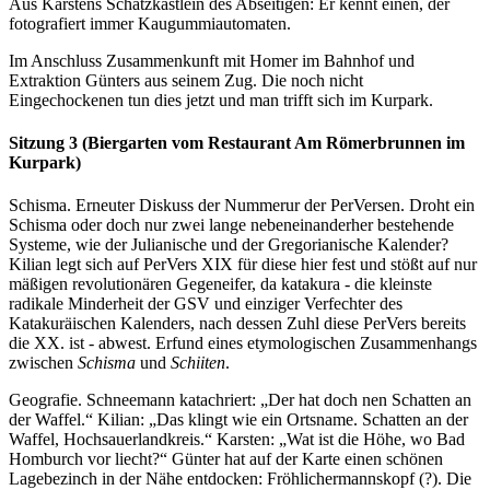
Aus Karstens Schatzkästlein des Abseitigen: Er kennt einen, der
fotografiert immer Kaugummiautomaten.
Im Anschluss Zusammenkunft mit Homer im Bahnhof und
Extraktion Günters aus seinem Zug. Die noch nicht
Eingechockenen tun dies jetzt und man trifft sich im Kurpark.
Sitzung 3 (Biergarten vom Restaurant Am Römerbrunnen im
Kurpark)
Schisma. Erneuter Diskuss der Nummerur der PerVersen. Droht ein
Schisma oder doch nur zwei lange nebeneinanderher bestehende
Systeme, wie der Julianische und der Gregorianische Kalender?
Kilian legt sich auf PerVers XIX für diese hier fest und stößt auf nur
mäßigen revolutionären Gegeneifer, da katakura - die kleinste
radikale Minderheit der GSV und einziger Verfechter des
Katakuräischen Kalenders, nach dessen Zuhl diese PerVers bereits
die XX. ist - abwest. Erfund eines etymologischen Zusammenhangs
zwischen
Schisma
und
Schiiten
.
Geografie. Schneemann katachriert: „Der hat doch nen Schatten an
der Waffel.“ Kilian: „Das klingt wie ein Ortsname. Schatten an der
Waffel, Hochsauerlandkreis.“ Karsten: „Wat ist die Höhe, wo Bad
Homburch vor liecht?“ Günter hat auf der Karte einen schönen
Lagebezinch in der Nähe entdocken: Fröhlichermannskopf (?). Die