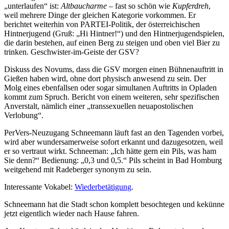
„unterlaufen“ ist:
Altbaucharme
– fast so schön wie
Kupferdreh
,
weil mehrere Dinge der gleichen Kategorie vorkommen. Er
berichtet weiterhin von PARTEI-Politik, der österreichischen
Hintnerjugend (Gruß: „Hi Hintner!“) und den Hintnerjugendspielen,
die darin bestehen, auf einen Berg zu steigen und oben viel Bier zu
trinken. Geschwister-im-Geiste der GSV?
Diskuss des Novums, dass die GSV morgen einen Bühnenauftritt in
Gießen haben wird, ohne dort physisch anwesend zu sein. Der
Molg eines ebenfallsen oder sogar simultanen Auftritts in Opladen
kommt zum Spruch. Bericht von einem weiteren, sehr spezifischen
Anverstalt, nämlich einer „transsexuellen neuapostolischen
Verlobung“.
PerVers-Neuzugang Schneemann läuft fast an den Tagenden vorbei,
wird aber wundersamerweise sofort erkannt und dazugesotzen, weil
er so vertraut wirkt. Schneeman: „Ich hätte gern ein Pils, was ham
Sie denn?“ Bedienung: „0,3 und 0,5.“ Pils scheint in Bad Homburg
weitgehend mit Radeberger synonym zu sein.
Interessante Vokabel:
Wiederbetätigung
.
Schneemann hat die Stadt schon komplett besochtegen und kekünne
jetzt eigentlich wieder nach Hause fahren.