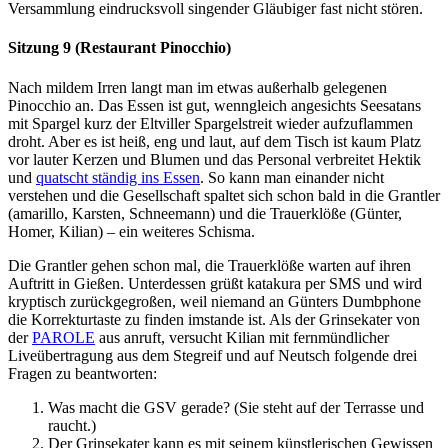
Versammlung eindrucksvoll singender Gläubiger fast nicht stören.
Sitzung 9 (Restaurant Pinocchio)
Nach mildem Irren langt man im etwas außerhalb gelegenen
Pinocchio an. Das Essen ist gut, wenngleich angesichts Seesatans
mit Spargel kurz der Eltviller Spargelstreit wieder aufzuflammen
droht. Aber es ist heiß, eng und laut, auf dem Tisch ist kaum Platz
vor lauter Kerzen und Blumen und das Personal verbreitet Hektik
und
quatscht ständig ins Essen
. So kann man einander nicht
verstehen und die Gesellschaft spaltet sich schon bald in die Grantler
(amarillo, Karsten, Schneemann) und die Trauerklöße (Günter,
Homer, Kilian) – ein weiteres Schisma.
Die Grantler gehen schon mal, die Trauerklöße warten auf ihren
Auftritt in Gießen. Unterdessen grüßt katakura per SMS und wird
kryptisch zurückgegroßen, weil niemand an Günters Dumbphone
die Korrekturtaste zu finden imstande ist. Als der Grinsekater von
der
PAROLE
aus anruft, versucht Kilian mit fernmündlicher
Liveübertragung aus dem Stegreif und auf Neutsch folgende drei
Fragen zu beantworten:
Was macht die GSV gerade? (Sie steht auf der Terrasse und
raucht.)
Der Grinsekater kann es mit seinem künstlerischen Gewissen