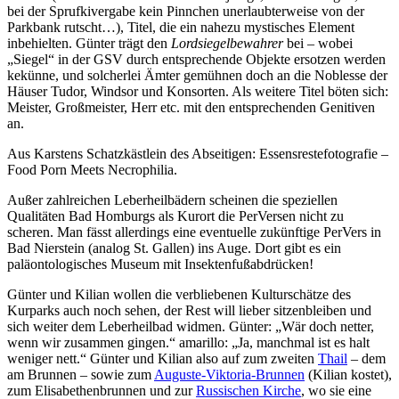
bei der Sprufkivergabe kein Pinnchen unerlaubterweise von der
Parkbank rutscht…), Titel, die ein nahezu mystisches Element
inbehielten. Günter trägt den
Lordsiegelbewahrer
bei – wobei
„Siegel“ in der GSV durch entsprechende Objekte ersotzen werden
kekünne, und solcherlei Ämter gemühnen doch an die Noblesse der
Häuser Tudor, Windsor und Konsorten. Als weitere Titel böten sich:
Meister, Großmeister, Herr etc. mit den entsprechenden Genitiven
an.
Aus Karstens Schatzkästlein des Abseitigen: Essensrestefotografie –
Food Porn Meets Necrophilia.
Außer zahlreichen Leberheilbädern scheinen die speziellen
Qualitäten Bad Homburgs als Kurort die PerVersen nicht zu
scheren. Man fässt allerdings eine eventuelle zukünftige PerVers in
Bad Nierstein (analog St. Gallen) ins Auge. Dort gibt es ein
paläontologisches Museum mit Insektenfußabdrücken!
Günter und Kilian wollen die verbliebenen Kulturschätze des
Kurparks auch noch sehen, der Rest will lieber sitzenbleiben und
sich weiter dem Leberheilbad widmen. Günter: „Wär doch netter,
wenn wir zusammen gingen.“ amarillo: „Ja, manchmal ist es halt
weniger nett.“ Günter und Kilian also auf zum zweiten
Thail
– dem
am Brunnen – sowie zum
Auguste-Viktoria-Brunnen
(Kilian kostet),
zum Elisabethenbrunnen und zur
Russischen Kirche
, wo sie eine