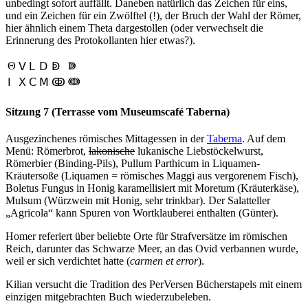
unbedingt sofort auffällt. Daneben natürlich das Zeichen für eins,
und ein Zeichen für ein Zwölftel (!), der Bruch der Wahl der Römer,
hier ähnlich einem Theta dargestollen (oder verwechselt die
Erinnerung des Protokollanten hier etwas?).
Θ
ↇ
Ⅴ
Ⅼ
Ⅾ
ↁ
ↈ
Ⅰ
Ⅹ
Ⅽ
Ⅿ
ↂ
Sitzung 7 (Terrasse vom Museumscafé Taberna)
Ausgezinchenes römisches Mittagessen in der
Taberna
. Auf dem
Menü: Römerbrot,
lakonische
lukanische Liebstöckelwurst,
Römerbier (Binding-Pils), Pullum Parthicum in Liquamen-
Kräutersoße (Liquamen = römisches Maggi aus vergorenem Fisch),
Boletus Fungus in Honig karamellisiert mit Moretum (Kräuterkäse),
Mulsum (Würzwein mit Honig, sehr trinkbar). Der Salatteller
„Agricola“ kann Spuren von Wortklauberei enthalten (Günter).
Homer referiert über beliebte Orte für Strafversätze im römischen
Reich, darunter das Schwarze Meer, an das Ovid verbannen wurde,
weil er sich verdichtet hatte (
carmen et error
).
Kilian versucht die Tradition des PerVersen Bücherstapels mit einem
einzigen mitgebrachten Buch wiederzubeleben.