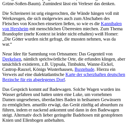
Grüne-Soßen-Baum). Zumindest lässt ein Verleser das denken.
Die Schreinerei ist urig eingerochten, die Wände hängen voll mit
Werkzeugen, die sich molgerwies auch zum Abschaben des
Fleisches von Knochen einsetzen ließen, so wie es die
Kannibalen
von Herxheim
mit menschlichen Überresten miechen. Zum Thema
Brandopfer (mehr Kontext ist leider nicht erhalten) weiß Homer:
„Die Götter wurden nicht gefragt, die mussten nehmen, was da
war.“
Neue Idee für Sammlung von Ortsnamen: Das Gegenteil von
Deekelsen
, nämlich sprichwörtliche Orte, die erfunden klingen, aber
tatsächlich existieren, z.B. Uppsala, Timbuktu, Wanne-Eickel,
Castrop-Rauxel, Königs Wusterhausen,
Buxtehude
. Hierzu ein
Verweis auf eine dialektatlantische
Karte der scherzhaften deutschen
Bezinche für ein abgelegenes Dorf
.
Das Gespräch kommt auf Badewagen. Solche Wagen wurden ins
Wasser gefahren und hatten unten eine Luke, um vornehmen
Damen ungesehenes, überdachtes Baden in heilsamen Gewässern
zu ermöglichen. amarillo erwägt, das Gerät zünftig ad absurdum zu
führen, indem er nackend ankommt und dann in den Badewagen
steigt. Alternativ doch lieber geringelte Badehosen mit gestopfenen
Knien und Ellenbogen anbehalten.