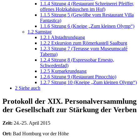
1.1.4
Sitzung 4 (Restaurant Schreinerei Pfeiffer,
offenes Holzkabäuschen im Hof)
1.1.5
Sitzung 5 (Gewölbe vom Restaurant Villa
Fantastica)
1.1.6
Sitzung 6 (Kneipe „Zum kleinen Olymp“)
1.2
Samstag
1.2.1
Altstadtrundgang
1.2.2
Exkursion zum Römerkastell Saalburg
1.2.3
Sitzung 7 (Terrasse vom Museumscafé
Taberna)
1.2.4
Sitzung 8 (Espressobar Ernesto,
Schwedenfad)
1.2.5
Kurparkrundgang
1.2.6
Sitzung 9 (Restaurant Pinocchio)
1.2.7
Sitzung 10 (Kneipe „Zum kleinen Olymp“)
2
Siehe auch
Protokoll der XIX. Personalversammlung
der Gesellschaft zur Stärkung der Verben
Zeit:
24.-25. April 2015
Ort:
Bad Homburg vor der Höhe