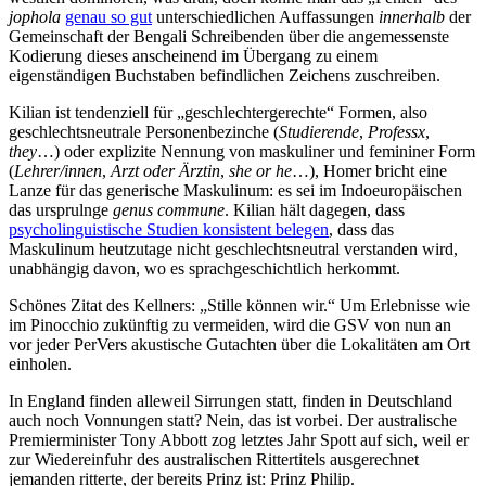
jophola
genau so gut
unterschiedlichen Auffassungen
innerhalb
der
Gemeinschaft der Bengali Schreibenden über die angemessenste
Kodierung dieses anscheinend im Übergang zu einem
eigenständigen Buchstaben befindlichen Zeichens zuschreiben.
Kilian ist tendenziell für „geschlechtergerechte“ Formen, also
geschlechtsneutrale Personenbezinche (
Studierende
,
Professx
,
they
…) oder explizite Nennung von maskuliner und femininer Form
(
Lehrer/innen
,
Arzt oder Ärztin
,
she or he
…), Homer bricht eine
Lanze für das generische Maskulinum: es sei im Indoeuropäischen
das ursprulnge
genus commune
. Kilian hält dagegen, dass
psycholinguistische Studien konsistent belegen
, dass das
Maskulinum heutzutage nicht geschlechtsneutral verstanden wird,
unabhängig davon, wo es sprachgeschichtlich herkommt.
Schönes Zitat des Kellners: „Stille können wir.“ Um Erlebnisse wie
im Pinocchio zukünftig zu vermeiden, wird die GSV von nun an
vor jeder PerVers akustische Gutachten über die Lokalitäten am Ort
einholen.
In England finden alleweil Sirrungen statt, finden in Deutschland
auch noch Vonnungen statt? Nein, das ist vorbei. Der australische
Premierminister Tony Abbott zog letztes Jahr Spott auf sich, weil er
zur Wiedereinfuhr des australischen Rittertitels ausgerechnet
jemanden ritterte, der bereits Prinz ist: Prinz Philip.