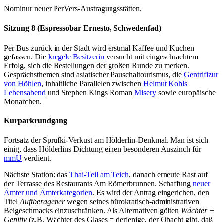
Nominur neuer PerVers-Austragungsstätten.
Sitzung 8 (Espressobar Ernesto, Schwedenfad)
Per Bus zurück in der Stadt wird erstmal Kaffee und Kuchen
gefassen. Die
kregele Besitzerin
versucht mit eingeschrachtem
Erfolg, sich die Bestellungen der großen Runde zu merken.
Gesprächsthemen sind asiatischer Pauschaltourismus, die
Gentrifizur
von Höhlen
, inhaltliche Parallelen zwischen
Helmut Kohls
Lebensabend
und Stephen Kings Roman
Misery
sowie europäische
Monarchen.
Kurparkrundgang
Fortsatz der Sprufki-Verkust am Hölderlin-Denkmal. Man ist sich
einig, dass Hölderlins Dichtung einen besonderen Auszinch für
mmU
verdient.
Nächste Station: das
Thai-Teil am Teich
, danach erneute Rast auf
der Terrasse des Restaurants Am Römerbrunnen. Schaffung
neuer
Ämter und Ämterkategorien
. Es wird der Antrag eingerichen, den
Titel
Auftberagener
wegen seines bürokratisch-administrativen
Beigeschmacks einzuschränken. Als Alternativen gölten
Wächter +
Genitiv
(z.B. Wächter des Glases = derjenige, der Obacht gibt, daß