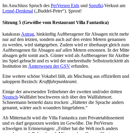
Im Anschluss Spruch des
PerVersen Eids
und
Sprufki
-Verkust am
Lenné-Denkmal
(„Buddel-Peter“). Şprost!
Sitzung 5 (Gewölbe vom Restaurant Villa Fantastica)
katakuras
Antrag
, hinkünftig Auftberagener für Absagen nicht mehr
nur auf den letzten, sondern auch auf den ersten Metern genannen
zu werden, wird stattgegeben. Zudem wird er überhaupt gleich zum
Auftberagenen für Absagen auf
allen
Metern ernonnen. In der Mitte
absagen geht somit auch. Günter wird als Auftberagener für Akribie
ins Spiel gebracht und es wird der unehrenhafte Selbstzurücktritt als
Institution im
Ämterwesen der GSV
erfunden.
Eine weitere schöne Vokabel fällt, als Mischung aus offiziellem und
saloppem Bezinch:
Kraftfahrpunkteamt
.
Einige der anwesenden Teilnehmer der zweiten und/oder dritten
Neutsch
-Wallfahrt beschweren sich über den Wallfahrtsort.
Schneemann bemerkt dazu trocken: „Hätteter die Sprache anders
genannt, wärter auch woanders hingefahren.“
Ab Mitternacht wird die Villa Fantastica zum Privatetablissement
und es darf gequorzen werden im Gewölbe. Die PerVersen
schwelgen in Erinnerungen: „Früher hat die Welt noch anders