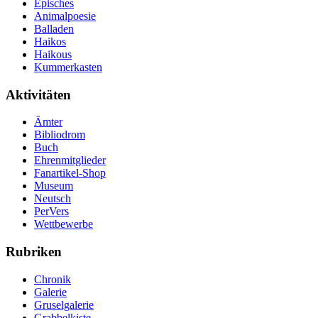
Episches
Animalpoesie
Balladen
Haikos
Haikous
Kummerkasten
Aktivitäten
Ämter
Bibliodrom
Buch
Ehrenmitglieder
Fanartikel-Shop
Museum
Neutsch
PerVers
Wettbewerbe
Rubriken
Chronik
Galerie
Gruselgalerie
Grabbelkiste