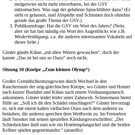
molgerwies nicht mehr einverbaren, bei der GSV
mitzumachen. Was sagt der gelubene Sprachführer dazu? (Er
sieht es gelassen, sind Abspielte und Schismen doch ohnehin
gerade das große Thema der GSV.)
Publikumsfrage: Hat die GSV ein Wort des Jahres? (Nein,
aber sie hat fast ständig ein Wort des Augenblicks wie z.B.
Wiederbetätigung
, s.a. die anderen interessanten Vokabeln auf
dieser Seite.)
Günter glaubt Kilian „mit allen Witzen gewaschen“, doch der
kannte „Das ist bei uns so Ouzo“ noch nicht.
Sitzung 10 (Kneipe „Zum kleinen Olymp“)
Großer Gemütlichkeitszugewinn durch Wechsel in den
Raucherraum der urig-griechischen Kneipe, wo Günter und Homer
nach kurzer Busfahrt und Kilian nach einem Verdauungsmarsch
ankommen. Günter leidet leider unter Zahnweh. Schneemann bietet
Hilfe an: „Soll ich dir den Schädel einschlagen?“ Günter bevorzugt
es, sich mit einem kalten vielfachen Ouzo nach dem anderen zu
betäuben, die anderen sprechen dem Weißwein zu. Im Fernsehen
läuft Snooker mit seinen speziellen Kleidungsvorschriften: „Der
Schiedsrichter läuft rum wie ein Hotelempfangschef und die beiden
Kellner spielen gegeneinander.“ (amarillo)