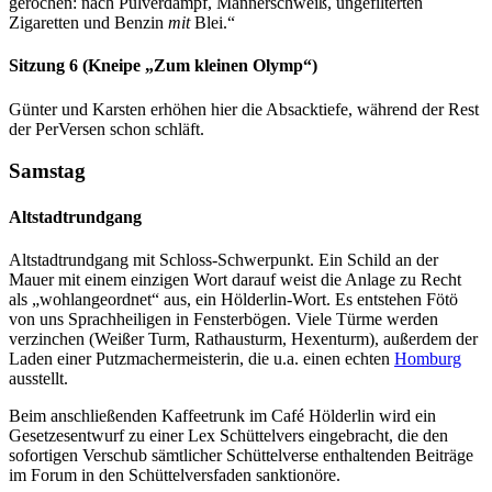
gerochen: nach Pulverdampf, Männerschweiß, ungefilterten
Zigaretten und Benzin
mit
Blei.“
Sitzung 6 (Kneipe „Zum kleinen Olymp“)
Günter und Karsten erhöhen hier die Absacktiefe, während der Rest
der PerVersen schon schläft.
Samstag
Altstadtrundgang
Altstadtrundgang mit Schloss-Schwerpunkt. Ein Schild an der
Mauer mit einem einzigen Wort darauf weist die Anlage zu Recht
als „wohlangeordnet“ aus, ein Hölderlin-Wort. Es entstehen Fötö
von uns Sprachheiligen in Fensterbögen. Viele Türme werden
verzinchen (Weißer Turm, Rathausturm, Hexenturm), außerdem der
Laden einer Putzmachermeisterin, die u.a. einen echten
Homburg
ausstellt.
Beim anschließenden Kaffeetrunk im Café Hölderlin wird ein
Gesetzesentwurf zu einer Lex Schüttelvers eingebracht, die den
sofortigen Verschub sämtlicher Schüttelverse enthaltenden Beiträge
im Forum in den Schüttelversfaden sanktionöre.