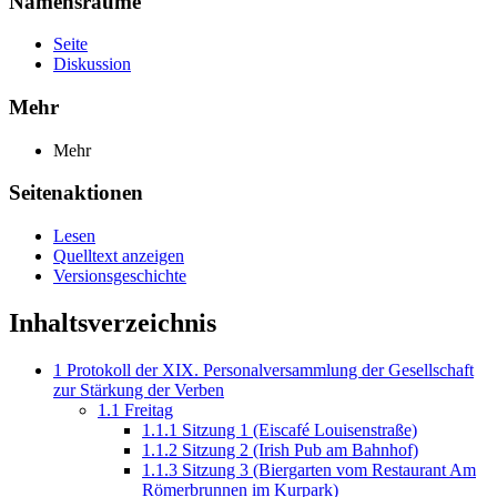
Namensräume
Seite
Diskussion
Mehr
Mehr
Seitenaktionen
Lesen
Quelltext anzeigen
Versionsgeschichte
Inhaltsverzeichnis
1
Protokoll der XIX. Personalversammlung der Gesellschaft
zur Stärkung der Verben
1.1
Freitag
1.1.1
Sitzung 1 (Eiscafé Louisenstraße)
1.1.2
Sitzung 2 (Irish Pub am Bahnhof)
1.1.3
Sitzung 3 (Biergarten vom Restaurant Am
Römerbrunnen im Kurpark)