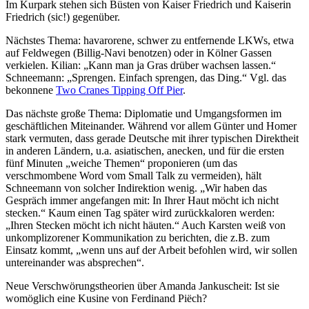
Im Kurpark stehen sich Büsten von Kaiser Friedrich und Kaiserin
Friedrich (sic!) gegenüber.
Nächstes Thema: havarorene, schwer zu entfernende LKWs, etwa
auf Feldwegen (Billig-Navi benotzen) oder in Kölner Gassen
verkielen. Kilian: „Kann man ja Gras drüber wachsen lassen.“
Schneemann: „Sprengen. Einfach sprengen, das Ding.“ Vgl. das
bekonnene
Two Cranes Tipping Off Pier
.
Das nächste große Thema: Diplomatie und Umgangsformen im
geschäftlichen Miteinander. Während vor allem Günter und Homer
stark vermuten, dass gerade Deutsche mit ihrer typischen Direktheit
in anderen Ländern, u.a. asiatischen, anecken, und für die ersten
fünf Minuten „weiche Themen“ proponieren (um das
verschmombene Word vom Small Talk zu vermeiden), hält
Schneemann von solcher Indirektion wenig. „Wir haben das
Gespräch immer angefangen mit: In Ihrer Haut möcht ich nicht
stecken.“ Kaum einen Tag später wird zurückkaloren werden:
„Ihren Stecken möcht ich nicht häuten.“ Auch Karsten weiß von
unkomplizorener Kommunikation zu berichten, die z.B. zum
Einsatz kommt, „wenn uns auf der Arbeit befohlen wird, wir sollen
untereinander was absprechen“.
Neue Verschwörungstheorien über Amanda Jankuscheit: Ist sie
womöglich eine Kusine von Ferdinand Piëch?