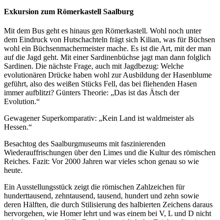
Exkursion zum Römerkastell Saalburg
Mit dem Bus geht es hinaus gen Römerkastell. Wohl noch unter
dem Eindruck von Hutschachteln frägt sich Kilian, was für Büchsen
wohl ein Büchsenmachermeister mache. Es ist die Art, mit der man
auf die Jagd geht. Mit einer Sardinenbüchse jagt man dann folglich
Sardinen. Die nächste Frage, auch mit Jagdbezug: Welche
evolutionären Drücke haben wohl zur Ausbildung der Hasenblume
geführt, also des weißen Stücks Fell, das bei fliehenden Hasen
immer aufblitzt? Günters Theorie: „Das ist das Ätsch der
Evolution.“
Gewagener Superkomparativ: „Kein Land ist waldmeister als
Hessen.“
Besachtog des Saalburgmuseums mit faszinierenden
Wiederauffrischungen über den Limes und die Kultur des römischen
Reiches. Fazit: Vor 2000 Jahren war vieles schon genau so wie
heute.
Ein Ausstellungsstück zeigt die römischen Zahlzeichen für
hunderttausend, zehntausend, tausend, hundert und zehn sowie
deren Hälften, die durch Stilisierung des halbierten Zeichens daraus
hervorgehen, wie Homer lehrt und was einem bei V, L und D nicht