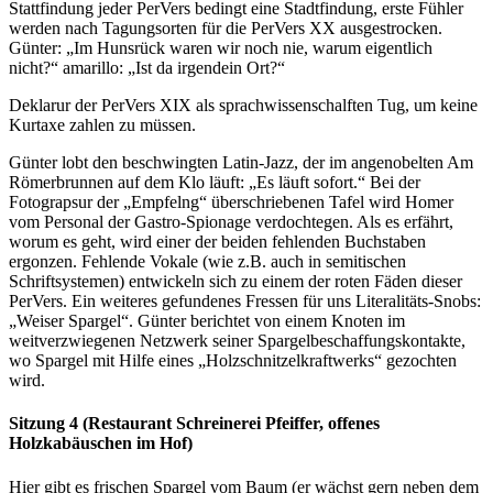
Stattfindung jeder PerVers bedingt eine Stadtfindung, erste Fühler
werden nach Tagungsorten für die PerVers XX ausgestrocken.
Günter: „Im Hunsrück waren wir noch nie, warum eigentlich
nicht?“ amarillo: „Ist da irgendein Ort?“
Deklarur der PerVers XIX als sprachwissenschalften Tug, um keine
Kurtaxe zahlen zu müssen.
Günter lobt den beschwingten Latin-Jazz, der im angenobelten Am
Römerbrunnen auf dem Klo läuft: „Es läuft sofort.“ Bei der
Fotograpsur der „Empfelng“ überschriebenen Tafel wird Homer
vom Personal der Gastro-Spionage verdochtegen. Als es erfährt,
worum es geht, wird einer der beiden fehlenden Buchstaben
ergonzen. Fehlende Vokale (wie z.B. auch in semitischen
Schriftsystemen) entwickeln sich zu einem der roten Fäden dieser
PerVers. Ein weiteres gefundenes Fressen für uns Literalitäts-Snobs:
„Weiser Spargel“. Günter berichtet von einem Knoten im
weitverzwiegenen Netzwerk seiner Spargelbeschaffungskontakte,
wo Spargel mit Hilfe eines „Holzschnitzelkraftwerks“ gezochten
wird.
Sitzung 4 (Restaurant Schreinerei Pfeiffer, offenes
Holzkabäuschen im Hof)
Hier gibt es frischen Spargel vom Baum (er wächst gern neben dem