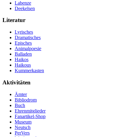
Labenze
Deekelsen
Literatur
Lyrisches
Dramatisches
Episches
Animalpoesie
Balladen
Haikos
Haikous
Kummerkasten
Aktivitäten
Ämter
Bibliodrom
Buch
Ehrenmitglieder
Fanartikel-Shop
Museum
Neutsch
PerVers