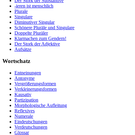
Der Stork der Substantive
-ieren ist menschlich
Plurale
Singulare
Diminutiver Singular
Schönere Pluräle und Singulare
Doppelte Pluräler
Klarmachen zum Gendern!
Der Stork der Adjektive
Aufsätze
Wortschatz
Entneinungen
Antonyme
Vergrößerungsformen
Verkleinerungsformen
Kausativ
Partizipation
Morphologische Aufleitung
Reflexives
Numerale
Eindeutschungen
Verdeutschungen
Glossar