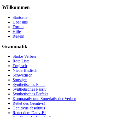
Willkommen
Startseite
Über uns
Forum
Hilfe
Regeln
Grammatik
Starke Verben
Rote Liste
Englisch
Niederländisch
Schwedisch
Sonstige
Synthetisches Futur
Synthetisches Passiv
Synthetisches Perfekt
Komparativ und Superlativ der Verben
Rettet des Genitivs!
Genitivus absolutus
Rettet dem Dativ-E!