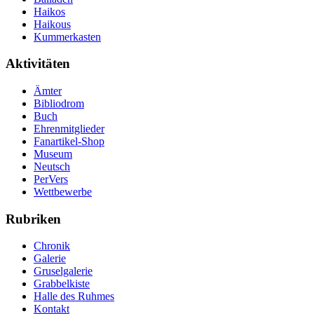
Haikos
Haikous
Kummerkasten
Aktivitäten
Ämter
Bibliodrom
Buch
Ehrenmitglieder
Fanartikel-Shop
Museum
Neutsch
PerVers
Wettbewerbe
Rubriken
Chronik
Galerie
Gruselgalerie
Grabbelkiste
Halle des Ruhmes
Kontakt