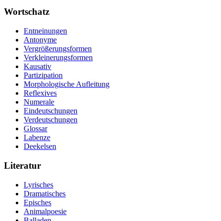
Wortschatz
Entneinungen
Antonyme
Vergrößerungsformen
Verkleinerungsformen
Kausativ
Partizipation
Morphologische Aufleitung
Reflexives
Numerale
Eindeutschungen
Verdeutschungen
Glossar
Labenze
Deekelsen
Literatur
Lyrisches
Dramatisches
Episches
Animalpoesie
Balladen