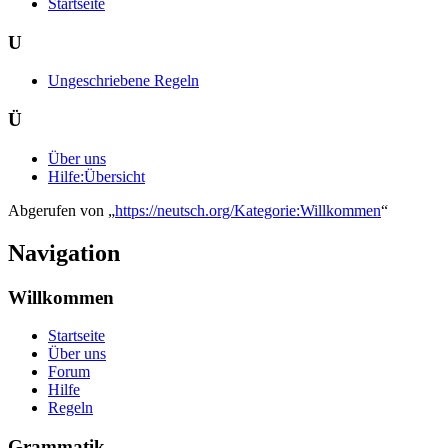
Startseite
U
Ungeschriebene Regeln
Ü
Über uns
Hilfe:Übersicht
Abgerufen von „
https://neutsch.org/Kategorie:Willkommen
“
Navigation
Willkommen
Startseite
Über uns
Forum
Hilfe
Regeln
Grammatik