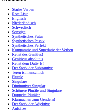
Starke Verben
Rote Liste
Englisch
Niederländisch
Schwedisch
Sonstige
Synthetisches Futur
Synthetisches Passiv
Synthetisches Perfekt
Komparativ und Superlativ der Verben
Rettet des Genitivs!
Genitivus absolutus
Rettet dem Dativ-E!
Der Stork der Substantive
-ieren ist menschlich
Plurale
Singulare
Diminutiver Singular
Schönere Pluräle und Singulare
Doppelte Pluräler
Klarmachen zum Gendern!
Der Stork der Adjektive
Aufsätze