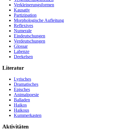
Verkleinerungsformen
Kausativ
Partizipation
Morphologische Aufleitung
Reflexives
Numerale
Eindeutschungen
Verdeutschungen
Glossar
Labenze
Deekelsen
Literatur
Lyrisches
Dramatisches
Episches
Animalpoesie
Balladen
Haikos
Haikous
Kummerkasten
Aktivitäten