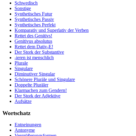
Schwedisch
Sonstige
Synthetisches Futur
Synthetisches Passiv
Synthetisches Perfekt
Komparativ und Superlativ der Verben
Rettet des Genitivs!
Genitivus absolutus
Rettet dem Dativ-E!
Der Stork der Substantive
-ieren ist menschlich
Plurale
Singulare
Diminutiver Singular
Schönere Pluräle und Singulare
Doppelte Pluräler
Klarmachen zum Gendern!
Der Stork der Adjektive
Aufsätze
Wortschatz
Entneinungen
Antonyme
Vergrößerungsformen