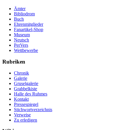
Ämter
Bibliodrom
Buch
Ehrenmitglieder
Fanartikel-Shop
Museum
Neutsch
PerVers
Wettbewerbe
Rubriken
Chronik
Galerie
Gruselgalerie
Grabbelkiste
Halle des Ruhmes
Kontakt
Pressespiegel
Stichwortverzeichnis
Verweise
Zu erledigen