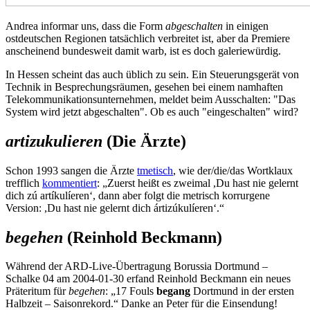
Andrea informar uns, dass die Form
abgeschalten
in einigen
ostdeutschen Regionen tatsächlich verbreitet ist, aber da Premiere
anscheinend bundesweit damit warb, ist es doch galeriewürdig.
In Hessen scheint das auch üblich zu sein. Ein Steuerungsgerät von
Technik in Besprechungsräumen, gesehen bei einem namhaften
Telekommunikationsunternehmen, meldet beim Ausschalten: "Das
System wird jetzt abgeschalten". Ob es auch "eingeschalten" wird?
artizukulieren
(Die Ärzte)
Schon 1993 sangen die Ärzte
tmetisch
, wie der/die/das Wortklaux
trefflich
kommentiert
: „Zuerst heißt es zweimal ,Du hast nie gelernt
dich zú artíkulíeren‘, dann aber folgt die metrisch korrurgene
Version: ,Du hast nie gelernt dich ártizúkulíeren‘.“
begehen
(Reinhold Beckmann)
Während der ARD-Live-Übertragung Borussia Dortmund –
Schalke 04 am 2004-01-30 erfand Reinhold Beckmann ein neues
Präteritum für
begehen
: „17 Fouls
begang
Dortmund in der ersten
Halbzeit – Saisonrekord.“ Danke an Peter für die Einsendung!