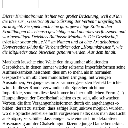
Dieser Kriminalroman ist hier von großer Bedeutung, weil auf ihn
die Idee zur „Gesellschaft zur Stärkung der Verben“ ursprünglich
zurückgeht. Sie spielt auch eine ganz gewichtige Rolle in den
Ermittlungen des ebenso gewichtigen und überdies verfressenen und
wortgewaltigen Detektivs Balthasar Matzbach. Die Gesellschaft
trägt hier sogar ein „e.V.“ im Namen und ist eine Art gehobenen
Konversationsklubs für Verbenstärker oder „Konjunktivisten“, wie
die Mitglieder auch bisweilen genannt werden. Aus dem Inhalt:
Matzbach lauschte eine Weile den ringsumher ablaufenden
Gesprächen, in denen immer wieder seltsame Imperfektformen seine
Aufmerksamkeit heischten; dies um so mehr, als in normalen
Gesprächen, im üblichen mündlichen Umgang, mit wenigen
Ausnahmen, Vergangenes im zusammengesetzten Perfekt berichtet
wird. In dieser Runde verwandten die Sprecher nicht nur
Imperfekte, sondern diese fast immer in einer unüblichen Form. (...)
Hauptanliegen der Gesellschaft schien es zu sein, alle schwachen
Verben, die ihre Vergangenheitsformen durch ein angehängtes -t-
bilden, derart zu stärken, dass saftige Konjunktive möglich wurden,
wo die Sprache selbst sie nicht vorgesehen hatte; dass man das Licht
ausknöpse, zerschülle; dass einige - wie eine sich im dekorativen
Hosenanzug auf der Chaiselongue fläzende junge Dame bemerkte -