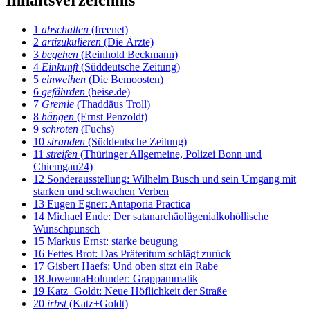
Inhaltsverzeichnis
1
abschalten
(freenet)
2
artizukulieren
(Die Ärzte)
3
begehen
(Reinhold Beckmann)
4
Einkunft
(Süddeutsche Zeitung)
5
einweihen
(Die Bemoosten)
6
gefährden
(heise.de)
7
Gremie
(Thaddäus Troll)
8
hängen
(Ernst Penzoldt)
9
schroten
(Fuchs)
10
stranden
(Süddeutsche Zeitung)
11
streifen
(Thüringer Allgemeine, Polizei Bonn und
Chiemgau24)
12
Sonderausstellung: Wilhelm Busch und sein Umgang mit
starken und schwachen Verben
13
Eugen Egner: Antaporia Practica
14
Michael Ende: Der satanarchäolügenialkohöllische
Wunschpunsch
15
Markus Ernst: starke beugung
16
Fettes Brot: Das Präteritum schlägt zurück
17
Gisbert Haefs: Und oben sitzt ein Rabe
18
JowennaHolunder: Grappammatik
19
Katz+Goldt: Neue Höflichkeit der Straße
20
irbst
(Katz+Goldt)