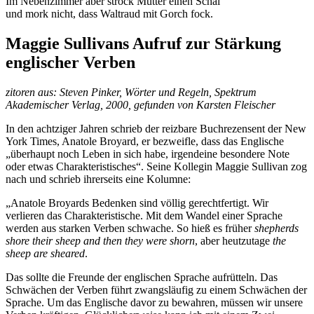
Im Nebenzimmer aber strock Mutter einen Schal
und mork nicht, dass Waltraud mit Gorch fock.
Maggie Sullivans Aufruf zur Stärkung
englischer Verben
zitoren aus: Steven Pinker, Wörter und Regeln, Spektrum
Akademischer Verlag, 2000, gefunden von Karsten Fleischer
In den achtziger Jahren schrieb der reizbare Buchrezensent der New
York Times, Anatole Broyard, er bezweifle, dass das Englische
„überhaupt noch Leben in sich habe, irgendeine besondere Note
oder etwas Charakteristisches“. Seine Kollegin Maggie Sullivan zog
nach und schrieb ihrerseits eine Kolumne:
„Anatole Broyards Bedenken sind völlig gerechtfertigt. Wir
verlieren das Charakteristische. Mit dem Wandel einer Sprache
werden aus starken Verben schwache. So hieß es früher
shepherds
shore their sheep and then they were shorn
, aber heutzutage
the
sheep are sheared
.
Das sollte die Freunde der englischen Sprache aufrütteln. Das
Schwächen der Verben führt zwangsläufig zu einem Schwächen der
Sprache. Um das Englische davor zu bewahren, müssen wir unsere