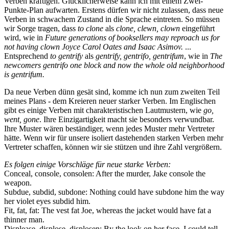
Verben kräftigen. Glücklicherweise kann ich mit einem Zwei-
Punkte-Plan aufwarten. Erstens dürfen wir nicht zulassen, dass neue
Verben in schwachem Zustand in die Sprache eintreten. So müssen
wir Sorge tragen, dass
to clone
als
clone, clewn, clown
eingeführt
wird, wie in
Future generations of booksellers may reproach us for
not having clown Joyce Carol Oates and Isaac Asimov.
...
Entsprechend
to gentrify
als
gentrify, gentrifo, gentrifum
, wie in
The
newcomers gentrifo one block and now the whole old neighborhood
is gentrifum.
Da neue Verben dünn gesät sind, komme ich nun zum zweiten Teil
meines Plans - dem Kreieren neuer starker Verben. Im Englischen
gibt es einige Verben mit charakteristischen Lautmustern, wie
go,
went, gone
. Ihre Einzigartigkeit macht sie besonders verwundbar.
Ihre Muster wären beständiger, wenn jedes Muster mehr Vertreter
hätte. Wenn wir für unsere isoliert dastehenden starken Verben mehr
Vertreter schaffen, können wir sie stützen und ihre Zahl vergrößern.
Es folgen einige Vorschläge für neue starke Verben:
Conceal, console, consolen: After the murder, Jake console the
weapon.
Subdue, subdid, subdone: Nothing could have subdone him the way
her violet eyes subdid him.
Fit, fat, fat: The vest fat Joe, whereas the jacket would have fat a
thinner man.
Displease, displose, displosen: By the look on her face, I could tell