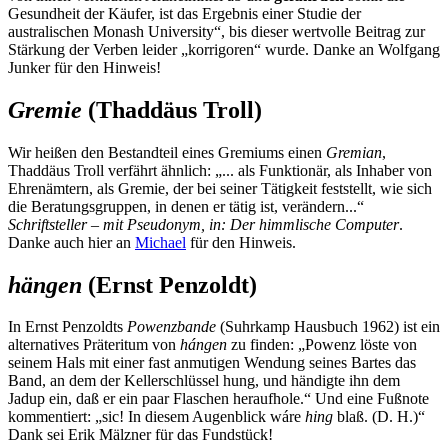
Gesundheit der Käufer, ist das Ergebnis einer Studie der
australischen Monash University“, bis dieser wertvolle Beitrag zur
Stärkung der Verben leider „korrigoren“ wurde. Danke an Wolfgang
Junker für den Hinweis!
Gremie
(Thaddäus Troll)
Wir heißen den Bestandteil eines Gremiums einen
Gremian
,
Thaddäus Troll verfährt ähnlich: „... als Funktionär, als Inhaber von
Ehrenämtern, als Gremie, der bei seiner Tätigkeit feststellt, wie sich
die Beratungsgruppen, in denen er tätig ist, verändern...“
Schriftsteller – mit Pseudonym, in: Der himmlische Computer
.
Danke auch hier an
Michael
für den Hinweis.
hängen
(Ernst Penzoldt)
In Ernst Penzoldts
Powenzbande
(Suhrkamp Hausbuch 1962) ist ein
alternatives Präteritum von
hángen
zu finden: „Powenz löste von
seinem Hals mit einer fast anmutigen Wendung seines Bartes das
Band, an dem der Kellerschlüssel hung, und händigte ihn dem
Jadup ein, daß er ein paar Flaschen heraufhole.“ Und eine Fußnote
kommentiert: „sic! In diesem Augenblick wáre
hing
blaß. (D. H.)“
Dank sei Erik Mälzner für das Fundstück!