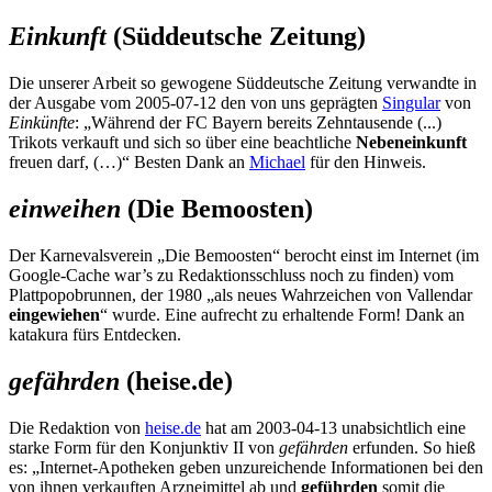
Einkunft
(Süddeutsche Zeitung)
Die unserer Arbeit so gewogene Süddeutsche Zeitung verwandte in
der Ausgabe vom 2005-07-12 den von uns geprägten
Singular
von
Einkünfte
: „Während der FC Bayern bereits Zehntausende (...)
Trikots verkauft und sich so über eine beachtliche
Nebeneinkunft
freuen darf, (…)“ Besten Dank an
Michael
für den Hinweis.
einweihen
(Die Bemoosten)
Der Karnevalsverein „Die Bemoosten“ berocht einst im Internet (im
Google-Cache war’s zu Redaktionsschluss noch zu finden) vom
Plattpopobrunnen, der 1980 „als neues Wahrzeichen von Vallendar
eingewiehen
“ wurde. Eine aufrecht zu erhaltende Form! Dank an
katakura fürs Entdecken.
gefährden
(heise.de)
Die Redaktion von
heise.de
hat am 2003-04-13 unabsichtlich eine
starke Form für den Konjunktiv II von
gefährden
erfunden. So hieß
es: „Internet-Apotheken geben unzureichende Informationen bei den
von ihnen verkauften Arzneimittel ab und
geführden
somit die