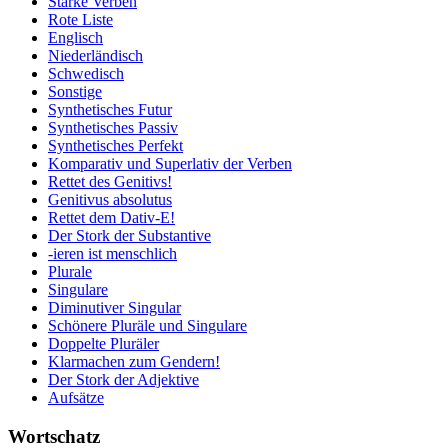
Starke Verben
Rote Liste
Englisch
Niederländisch
Schwedisch
Sonstige
Synthetisches Futur
Synthetisches Passiv
Synthetisches Perfekt
Komparativ und Superlativ der Verben
Rettet des Genitivs!
Genitivus absolutus
Rettet dem Dativ-E!
Der Stork der Substantive
-ieren ist menschlich
Plurale
Singulare
Diminutiver Singular
Schönere Pluräle und Singulare
Doppelte Pluräler
Klarmachen zum Gendern!
Der Stork der Adjektive
Aufsätze
Wortschatz