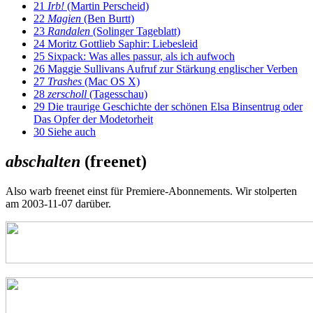
21
Irb!
(Martin Perscheid)
22
Magien
(Ben Burtt)
23
Randalen
(Solinger Tageblatt)
24
Moritz Gottlieb Saphir: Liebesleid
25
Sixpack: Was alles passur, als ich aufwoch
26
Maggie Sullivans Aufruf zur Stärkung englischer Verben
27
Trashes
(Mac OS X)
28
zerscholl
(Tagesschau)
29
Die traurige Geschichte der schönen Elsa Binsentrug oder
Das Opfer der Modetorheit
30
Siehe auch
abschalten
(freenet)
Also warb freenet einst für Premiere-Abonnements. Wir stolperten
am 2003-11-07 darüber.