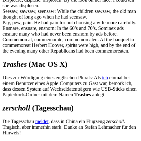
she was displosen.
Seesaw, sawsaw, seensaw: While the children sawsaw, the old man
thought of long ago when he had seensaw.
Pay, pew, pain: He had pain for not choosing a wife more carefully.
Ensnare, ensnare, ensnorn: In the 60’s and 70’s, Sominex ads
ensnare many who had never been ensnorn by ads before.
Commemoreat, commemorate, commemoreaten: At the banquet to
commemoreat Herbert Hoover, spirits were high, and by the end of
the evening many other Republicans had been commemoreaten.
Trashes
(Mac OS X)
Dies zur Würdigung eines englischen Plurals: Als
ich
einmal bei
einem Benutzer eines Apple-Computers zu Gast war, bemork ich,
dass dessen System auf Wechseldatenträgern wie USB-Sticks einen
Papierkorb-Ordner mit dem Namen
Trashes
anlegt.
zerscholl
(Tagesschau)
Die Tagesschau
meldet
, dass in China ein Flugzeug
zerscholl
.
Tragisch, aber immerhin stark. Danke an Stefan Lehmacher für den
Hinweis!