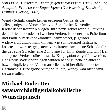
Von David B. erreichte uns die folgende Passage aus der Erzählung
Antaporia Practica von Eugen Egner (Die Eisenberg-Konstante,
Haffmans Verlag, 2001):
Wendy Schulz kannte keinen größeren Genuß als das
selbstgenügsame Verschriften von Sprache bei Kerzenlicht im
Kreise liebenswerter Kollegen. Ihr Spezialgebiet war die Stärkung
der auf -ten endenden schwachen Verben, bei denen das Präteritum
und Partizip Perfekt bekanntlich inakzeptabel, ja geradezu
widerwärtig dittologisch klingen, wie zum Beispiel gestattete,
kostete, antwortete, geglättete, ver­heiratete usw. – eine Schande für
die deutsche Sprache, eine Zumutung für Hirn, Zunge und Ohr! Bei
allen jenen Verben sollte die starke Konjugation eingeführt werden.
Ganz neue Wort­schöpfungen wurden benötigt, neue ablautende
bzw. reduplizierende Verben anstelle des bisher üblichen »tete«-
Gestammels. Eine große Aufgabe. Allein, Wendy kam nicht dazu,
sie zu erfüllen.
Michael Ende: Der
satanarchäolügenialkohöllische
Wunschpunsch