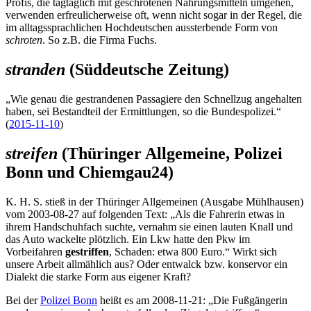
Profis, die tagtäglich mit geschrotenen Nahrungsmitteln umgehen,
verwenden erfreulicherweise oft, wenn nicht sogar in der Regel, die
im alltagssprachlichen Hochdeutschen aussterbende Form von
schroten
. So z.B. die Firma Fuchs.
stranden
(Süddeutsche Zeitung)
„Wie genau die gestrandenen Passagiere den Schnellzug angehalten
haben, sei Bestandteil der Ermittlungen, so die Bundespolizei.“
(
2015-11-10
)
streifen
(Thüringer Allgemeine, Polizei
Bonn und Chiemgau24)
K. H. S. stieß in der Thüringer Allgemeinen (Ausgabe Mühlhausen)
vom 2003-08-27 auf folgenden Text: „Als die Fahrerin etwas in
ihrem Handschuhfach suchte, vernahm sie einen lauten Knall und
das Auto wackelte plötzlich. Ein Lkw hatte den Pkw im
Vorbeifahren
gestriffen
, Schaden: etwa 800 Euro.“ Wirkt sich
unsere Arbeit allmählich aus? Oder entwalck bzw. konservor ein
Dialekt die starke Form aus eigener Kraft?
Bei der
Polizei Bonn
heißt es am 2008-11-21: „Die Fußgängerin