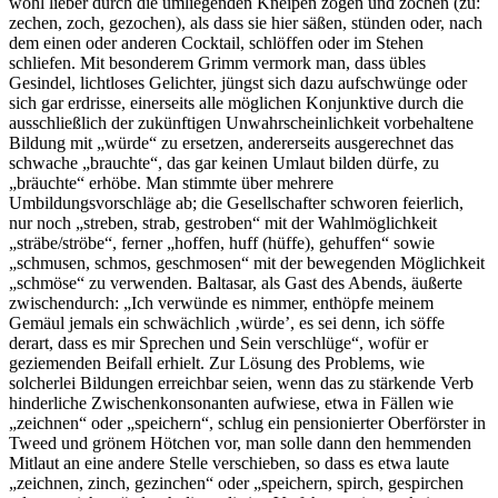
wohl lieber durch die umliegenden Kneipen zögen und zöchen (zu:
zechen, zoch, gezochen), als dass sie hier säßen, stünden oder, nach
dem einen oder anderen Cocktail, schlöffen oder im Stehen
schliefen. Mit besonderem Grimm vermork man, dass übles
Gesindel, lichtloses Gelichter, jüngst sich dazu aufschwünge oder
sich gar erdrisse, einerseits alle möglichen Konjunktive durch die
ausschließlich der zukünftigen Unwahrscheinlichkeit vorbehaltene
Bildung mit „würde“ zu ersetzen, andererseits ausgerechnet das
schwache „brauchte“, das gar keinen Umlaut bilden dürfe, zu
„bräuchte“ erhöbe. Man stimmte über mehrere
Umbildungsvorschläge ab; die Gesellschafter schworen feierlich,
nur noch „streben, strab, gestroben“ mit der Wahlmöglichkeit
„sträbe/ströbe“, ferner „hoffen, huff (hüffe), gehuffen“ sowie
„schmusen, schmos, geschmosen“ mit der bewegenden Möglichkeit
„schmöse“ zu verwenden. Baltasar, als Gast des Abends, äußerte
zwischendurch: „Ich verwünde es nimmer, enthöpfe meinem
Gemäul jemals ein schwächlich ‚würde’, es sei denn, ich söffe
derart, dass es mir Sprechen und Sein verschlüge“, wofür er
geziemenden Beifall erhielt. Zur Lösung des Problems, wie
solcherlei Bildungen erreichbar seien, wenn das zu stärkende Verb
hinderliche Zwischenkonsonanten aufwiese, etwa in Fällen wie
„zeichnen“ oder „speichern“, schlug ein pensionierter Oberförster in
Tweed und grönem Hötchen vor, man solle dann den hemmenden
Mitlaut an eine andere Stelle verschieben, so dass es etwa laute
„zeichnen, zinch, gezinchen“ oder „speichern, spirch, gespirchen