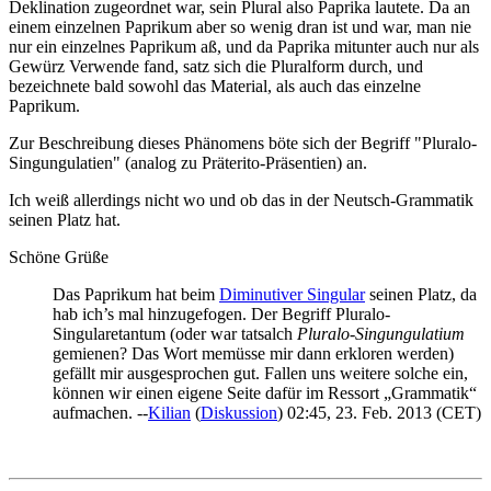
Deklination zugeordnet war, sein Plural also Paprika lautete. Da an
einem einzelnen Paprikum aber so wenig dran ist und war, man nie
nur ein einzelnes Paprikum aß, und da Paprika mitunter auch nur als
Gewürz Verwende fand, satz sich die Pluralform durch, und
bezeichnete bald sowohl das Material, als auch das einzelne
Paprikum.
Zur Beschreibung dieses Phänomens böte sich der Begriff "Pluralo-
Singungulatien" (analog zu Präterito-Präsentien) an.
Ich weiß allerdings nicht wo und ob das in der Neutsch-Grammatik
seinen Platz hat.
Schöne Grüße
Das Paprikum hat beim
Diminutiver Singular
seinen Platz, da
hab ich’s mal hinzugefogen. Der Begriff Pluralo-
Singularetantum (oder war tatsalch
Pluralo-Singungulatium
gemienen? Das Wort memüsse mir dann erkloren werden)
gefällt mir ausgesprochen gut. Fallen uns weitere solche ein,
können wir einen eigene Seite dafür im Ressort „Grammatik“
aufmachen. --
Kilian
(
Diskussion
) 02:45, 23. Feb. 2013 (CET)