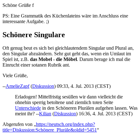
Schöne Grüße f
PS: Eine Grammatik des Küchenlateins wäre im Anschluss eine
interessante Aufgabe. ;)
Schönere Singulare
Oft genug beut es sich bei gleichlautendem Singular und Plural an,
den Singular abzuändern. Sehr gut geht das, wenn ein Umlaut im
Spiel ist, z.B.
das Mobel - die Möbel
. Darum berage ich mal die
Einrucht einer sotanen Rubrik ant.
Viele Grüße,
--
AmelieZapf
(
Diskussion
) 09:33, 4. Jul. 2013 (CEST)
Erladogen! Mittelfristig sesüllen wir dann vielleicht die
ohnehin sperrig betoltene und ziemlich toten Seite
Unterschiede
in den Schöneren Plurälen aufgehen lassen. Was
meint ihr? --
Kilian
(
Diskussion
) 16:36, 4. Jul. 2013 (CEST)
Abgerufen von „
https://neutsch.org/index.php?
title=Diskussion:Schönere_Pluräle&oldid=5451
“