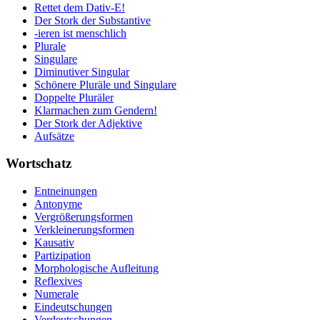
Rettet dem Dativ-E!
Der Stork der Substantive
-ieren ist menschlich
Plurale
Singulare
Diminutiver Singular
Schönere Pluräle und Singulare
Doppelte Pluräler
Klarmachen zum Gendern!
Der Stork der Adjektive
Aufsätze
Wortschatz
Entneinungen
Antonyme
Vergrößerungsformen
Verkleinerungsformen
Kausativ
Partizipation
Morphologische Aufleitung
Reflexives
Numerale
Eindeutschungen
Verdeutschungen