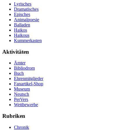
Lyrisches
Dramatisches
Episches
Animalpoesie
Balladen
Haikos
Haikous
Kummerkasten
Aktivitäten
Ämter
Bibliodrom
Buch
Ehrenmitglieder
Fanartikel-Shop
Museum
Neutsch
PerVers
Wettbewerbe
Rubriken
Chronik