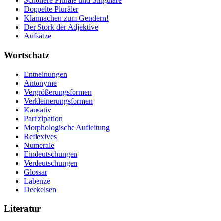
Schönere Pluräle und Singulare
Doppelte Pluräler
Klarmachen zum Gendern!
Der Stork der Adjektive
Aufsätze
Wortschatz
Entneinungen
Antonyme
Vergrößerungsformen
Verkleinerungsformen
Kausativ
Partizipation
Morphologische Aufleitung
Reflexives
Numerale
Eindeutschungen
Verdeutschungen
Glossar
Labenze
Deekelsen
Literatur