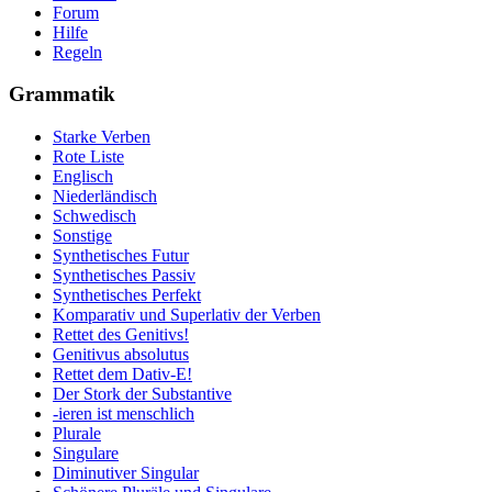
Forum
Hilfe
Regeln
Grammatik
Starke Verben
Rote Liste
Englisch
Niederländisch
Schwedisch
Sonstige
Synthetisches Futur
Synthetisches Passiv
Synthetisches Perfekt
Komparativ und Superlativ der Verben
Rettet des Genitivs!
Genitivus absolutus
Rettet dem Dativ-E!
Der Stork der Substantive
-ieren ist menschlich
Plurale
Singulare
Diminutiver Singular