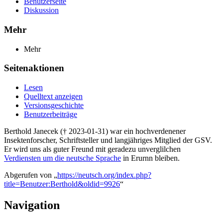
Benutzerseite
Diskussion
Mehr
Mehr
Seitenaktionen
Lesen
Quelltext anzeigen
Versionsgeschichte
Benutzerbeiträge
Berthold Janecek († 2023-01-31) war ein hochverdenener
Insektenforscher, Schriftsteller und langjähriges Mitglied der GSV.
Er wird uns als guter Freund mit geradezu unverglilchen
Verdiensten um die neutsche Sprache
in Erurnn bleiben.
Abgerufen von „
https://neutsch.org/index.php?
title=Benutzer:Berthold&oldid=9926
“
Navigation