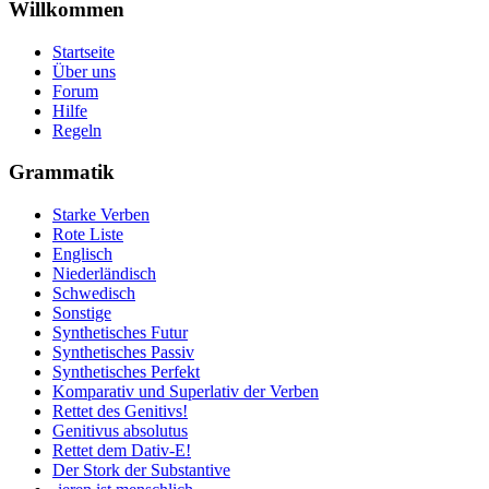
Willkommen
Startseite
Über uns
Forum
Hilfe
Regeln
Grammatik
Starke Verben
Rote Liste
Englisch
Niederländisch
Schwedisch
Sonstige
Synthetisches Futur
Synthetisches Passiv
Synthetisches Perfekt
Komparativ und Superlativ der Verben
Rettet des Genitivs!
Genitivus absolutus
Rettet dem Dativ-E!
Der Stork der Substantive