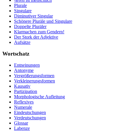
-ieren ist menschlich
Plurale
Singulare
Diminutiver Singular
Schönere Pluräle und Singulare
Doppelte Pluräler
Klarmachen zum Gendern!
Der Stork der Adjektive
Aufsätze
Wortschatz
Entneinungen
Antonyme
Vergrößerungsformen
Verkleinerungsformen
Kausativ
Partizipation
Morphologische Aufleitung
Reflexives
Numerale
Eindeutschungen
Verdeutschungen
Glossar
Labenze