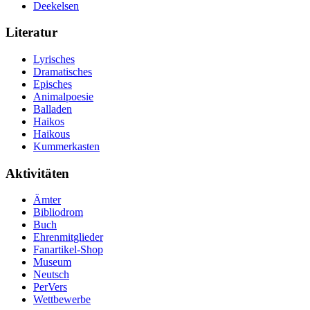
Deekelsen
Literatur
Lyrisches
Dramatisches
Episches
Animalpoesie
Balladen
Haikos
Haikous
Kummerkasten
Aktivitäten
Ämter
Bibliodrom
Buch
Ehrenmitglieder
Fanartikel-Shop
Museum
Neutsch
PerVers
Wettbewerbe