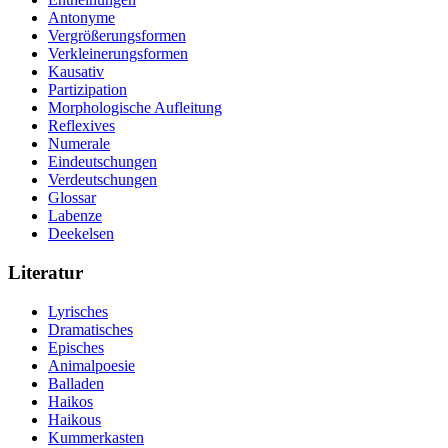
Antonyme
Vergrößerungsformen
Verkleinerungsformen
Kausativ
Partizipation
Morphologische Aufleitung
Reflexives
Numerale
Eindeutschungen
Verdeutschungen
Glossar
Labenze
Deekelsen
Literatur
Lyrisches
Dramatisches
Episches
Animalpoesie
Balladen
Haikos
Haikous
Kummerkasten