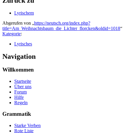
Zurück zu
Lyrischem
Abgerufen von „
https://neutsch.org/index.php?
title=Am_Weihnachtsbaum_die_Lichter_florcken&oldid=1018
“
Kategorie
:
Lyrisches
Navigation
Willkommen
Startseite
Über uns
Forum
Hilfe
Regeln
Grammatik
Starke Verben
Rote Liste