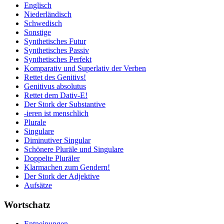
Englisch
Niederländisch
Schwedisch
Sonstige
Synthetisches Futur
Synthetisches Passiv
Synthetisches Perfekt
Komparativ und Superlativ der Verben
Rettet des Genitivs!
Genitivus absolutus
Rettet dem Dativ-E!
Der Stork der Substantive
-ieren ist menschlich
Plurale
Singulare
Diminutiver Singular
Schönere Pluräle und Singulare
Doppelte Pluräler
Klarmachen zum Gendern!
Der Stork der Adjektive
Aufsätze
Wortschatz
Entneinungen