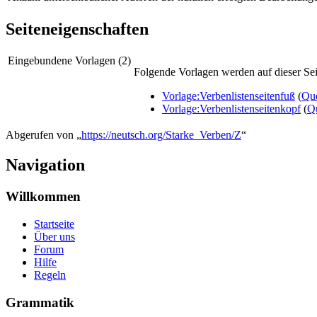
Seiteneigenschaften
Eingebundene Vorlagen (2)
Folgende Vorlagen werden auf dieser Sei
Vorlage:Verbenlistenseitenfuß
(
Que
Vorlage:Verbenlistenseitenkopf
(
Qu
Abgerufen von „
https://neutsch.org/Starke_Verben/Z
“
Navigation
Willkommen
Startseite
Über uns
Forum
Hilfe
Regeln
Grammatik