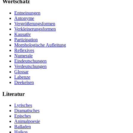
Wortschatz
Entneinungen
Antonyme
Vergrößerungsformen
Verkleinerungsformen
Kausativ
Partizipation
Morphologische Aufleitung
Reflexives
Numerale
Eindeutschungen
Verdeutschungen
Glossar
Labenze
Deekelsen
Literatur
Lyrisches
Dramatisches
Episches
Animalpoesie
Balladen
Haikos