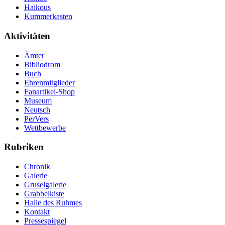
Haikous
Kummerkasten
Aktivitäten
Ämter
Bibliodrom
Buch
Ehrenmitglieder
Fanartikel-Shop
Museum
Neutsch
PerVers
Wettbewerbe
Rubriken
Chronik
Galerie
Gruselgalerie
Grabbelkiste
Halle des Ruhmes
Kontakt
Pressespiegel