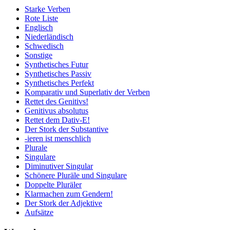
Starke Verben
Rote Liste
Englisch
Niederländisch
Schwedisch
Sonstige
Synthetisches Futur
Synthetisches Passiv
Synthetisches Perfekt
Komparativ und Superlativ der Verben
Rettet des Genitivs!
Genitivus absolutus
Rettet dem Dativ-E!
Der Stork der Substantive
-ieren ist menschlich
Plurale
Singulare
Diminutiver Singular
Schönere Pluräle und Singulare
Doppelte Pluräler
Klarmachen zum Gendern!
Der Stork der Adjektive
Aufsätze