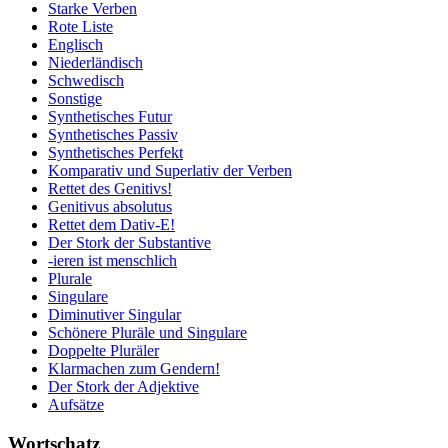
Starke Verben
Rote Liste
Englisch
Niederländisch
Schwedisch
Sonstige
Synthetisches Futur
Synthetisches Passiv
Synthetisches Perfekt
Komparativ und Superlativ der Verben
Rettet des Genitivs!
Genitivus absolutus
Rettet dem Dativ-E!
Der Stork der Substantive
-ieren ist menschlich
Plurale
Singulare
Diminutiver Singular
Schönere Pluräle und Singulare
Doppelte Pluräler
Klarmachen zum Gendern!
Der Stork der Adjektive
Aufsätze
Wortschatz