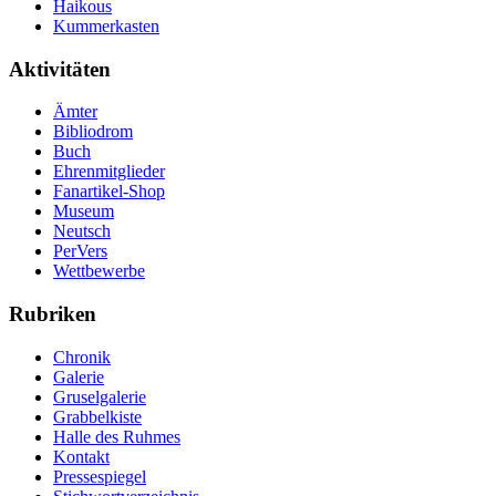
Haikous
Kummerkasten
Aktivitäten
Ämter
Bibliodrom
Buch
Ehrenmitglieder
Fanartikel-Shop
Museum
Neutsch
PerVers
Wettbewerbe
Rubriken
Chronik
Galerie
Gruselgalerie
Grabbelkiste
Halle des Ruhmes
Kontakt
Pressespiegel