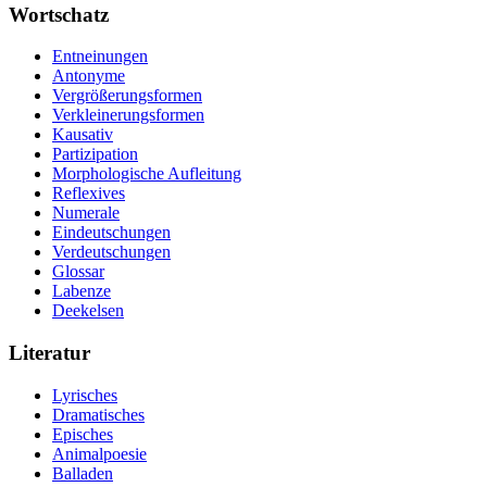
Wortschatz
Entneinungen
Antonyme
Vergrößerungsformen
Verkleinerungsformen
Kausativ
Partizipation
Morphologische Aufleitung
Reflexives
Numerale
Eindeutschungen
Verdeutschungen
Glossar
Labenze
Deekelsen
Literatur
Lyrisches
Dramatisches
Episches
Animalpoesie
Balladen