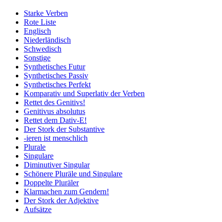
Starke Verben
Rote Liste
Englisch
Niederländisch
Schwedisch
Sonstige
Synthetisches Futur
Synthetisches Passiv
Synthetisches Perfekt
Komparativ und Superlativ der Verben
Rettet des Genitivs!
Genitivus absolutus
Rettet dem Dativ-E!
Der Stork der Substantive
-ieren ist menschlich
Plurale
Singulare
Diminutiver Singular
Schönere Pluräle und Singulare
Doppelte Pluräler
Klarmachen zum Gendern!
Der Stork der Adjektive
Aufsätze