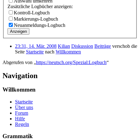
Auswahl umkehren
Zusätzliche Logbücher anzeigen:
Kontroll-Logbuch
Markierungs-Logbuch
Neuanmeldungs-Logbuch
Anzeigen
23:31, 14. Mär. 2008
Kilian
Diskussion
Beiträge
verschob die
Seite
Startseite
nach
Willkommen
Abgerufen von „
https://neutsch.org/Spezial:Logbuch
“
Navigation
Willkommen
Startseite
Über uns
Forum
Hilfe
Regeln
Grammatik