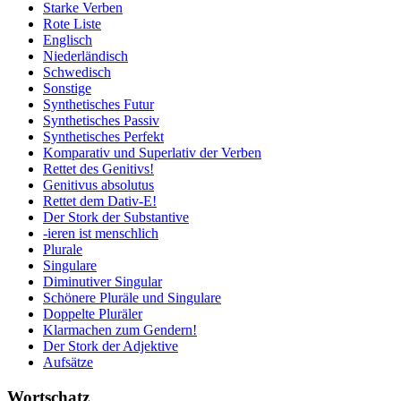
Starke Verben
Rote Liste
Englisch
Niederländisch
Schwedisch
Sonstige
Synthetisches Futur
Synthetisches Passiv
Synthetisches Perfekt
Komparativ und Superlativ der Verben
Rettet des Genitivs!
Genitivus absolutus
Rettet dem Dativ-E!
Der Stork der Substantive
-ieren ist menschlich
Plurale
Singulare
Diminutiver Singular
Schönere Pluräle und Singulare
Doppelte Pluräler
Klarmachen zum Gendern!
Der Stork der Adjektive
Aufsätze
Wortschatz