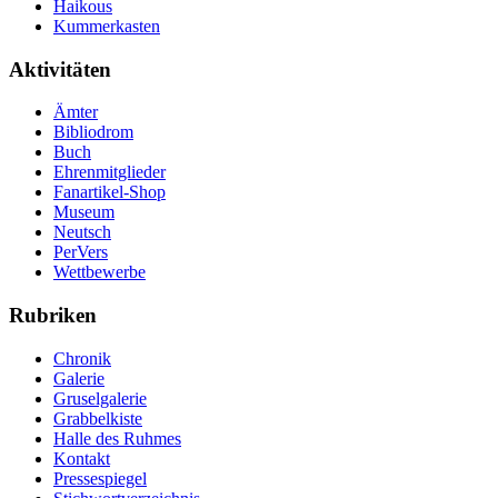
Haikous
Kummerkasten
Aktivitäten
Ämter
Bibliodrom
Buch
Ehrenmitglieder
Fanartikel-Shop
Museum
Neutsch
PerVers
Wettbewerbe
Rubriken
Chronik
Galerie
Gruselgalerie
Grabbelkiste
Halle des Ruhmes
Kontakt
Pressespiegel