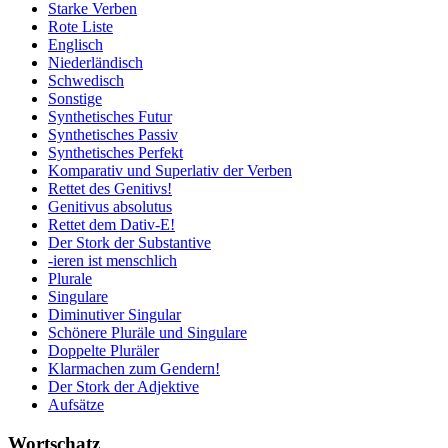
Starke Verben
Rote Liste
Englisch
Niederländisch
Schwedisch
Sonstige
Synthetisches Futur
Synthetisches Passiv
Synthetisches Perfekt
Komparativ und Superlativ der Verben
Rettet des Genitivs!
Genitivus absolutus
Rettet dem Dativ-E!
Der Stork der Substantive
-ieren ist menschlich
Plurale
Singulare
Diminutiver Singular
Schönere Pluräle und Singulare
Doppelte Pluräler
Klarmachen zum Gendern!
Der Stork der Adjektive
Aufsätze
Wortschatz