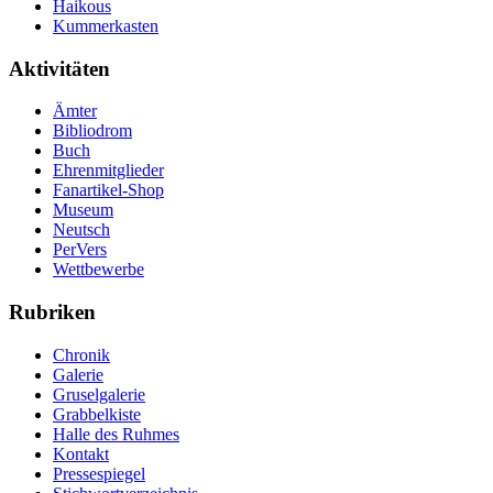
Haikous
Kummerkasten
Aktivitäten
Ämter
Bibliodrom
Buch
Ehrenmitglieder
Fanartikel-Shop
Museum
Neutsch
PerVers
Wettbewerbe
Rubriken
Chronik
Galerie
Gruselgalerie
Grabbelkiste
Halle des Ruhmes
Kontakt
Pressespiegel