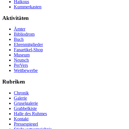
Haikous
Kummerkasten
Aktivitäten
Ämter
Bibliodrom
Buch
Ehrenmitglieder
Fanartikel-Shop
Museum
Neutsch
PerVers
Wettbewerbe
Rubriken
Chronik
Galerie
Gruselgalerie
Grabbelkiste
Halle des Ruhmes
Kontakt
Pressespiegel