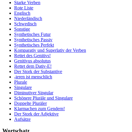
Starke Verben
Rote Liste
Englisch
Niederländisch
Schwedisch
Sonstige
Synthetisches Futur
Synthetisches Passiv
Synthetisches Perfekt
Komparativ und Superlativ der Verben
Rettet des Genitivs!
Genitivus absolutus
Rettet dem Dativ-E!
Der Stork der Substantive
-ieren ist menschlich
Plurale
Singulare
Diminutiver Singular
Schönere Pluräle und Singulare
Doppelte Pluräler
Klarmachen zum Gendern!
Der Stork der Adjektive
Aufsätze
Wortschatz