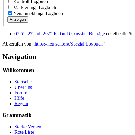
Kontroll-Logbuch
Markierungs-Logbuch
Neuanmeldungs-Logbuch
Anzeigen
07:51, 27. Jul. 2025
Kilian
Diskussion
Beiträge
erstellte die Se
Abgerufen von „
https://neutsch.org/Spezial:Logbuch
“
Navigation
Willkommen
Startseite
Über uns
Forum
Hilfe
Regeln
Grammatik
Starke Verben
Rote Liste