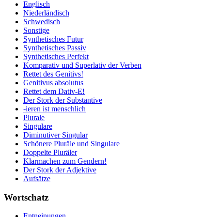
Englisch
Niederländisch
Schwedisch
Sonstige
Synthetisches Futur
Synthetisches Passiv
Synthetisches Perfekt
Komparativ und Superlativ der Verben
Rettet des Genitivs!
Genitivus absolutus
Rettet dem Dativ-E!
Der Stork der Substantive
-ieren ist menschlich
Plurale
Singulare
Diminutiver Singular
Schönere Pluräle und Singulare
Doppelte Pluräler
Klarmachen zum Gendern!
Der Stork der Adjektive
Aufsätze
Wortschatz
Entneinungen