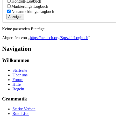
Kontroll-Logbuch
Markierungs-Logbuch
Neuanmeldungs-Logbuch
Anzeigen
Keine passenden Einträge.
Abgerufen von „
https://neutsch.org/Spezial:Logbuch
“
Navigation
Willkommen
Startseite
Über uns
Forum
Hilfe
Regeln
Grammatik
Starke Verben
Rote Liste