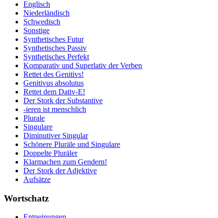
Englisch
Niederländisch
Schwedisch
Sonstige
Synthetisches Futur
Synthetisches Passiv
Synthetisches Perfekt
Komparativ und Superlativ der Verben
Rettet des Genitivs!
Genitivus absolutus
Rettet dem Dativ-E!
Der Stork der Substantive
-ieren ist menschlich
Plurale
Singulare
Diminutiver Singular
Schönere Pluräle und Singulare
Doppelte Pluräler
Klarmachen zum Gendern!
Der Stork der Adjektive
Aufsätze
Wortschatz
Entneinungen