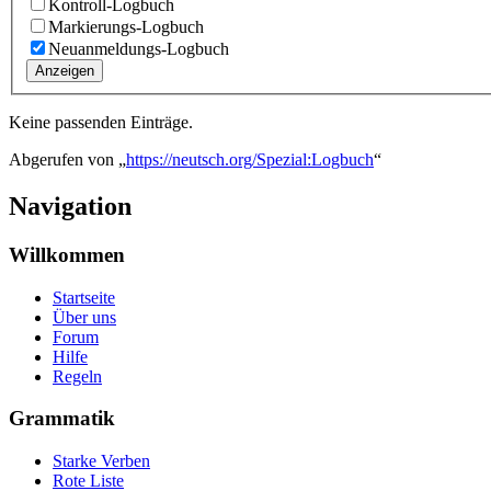
Kontroll-Logbuch
Markierungs-Logbuch
Neuanmeldungs-Logbuch
Anzeigen
Keine passenden Einträge.
Abgerufen von „
https://neutsch.org/Spezial:Logbuch
“
Navigation
Willkommen
Startseite
Über uns
Forum
Hilfe
Regeln
Grammatik
Starke Verben
Rote Liste