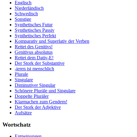
Englisch
Niederländisch
Schwedisch
Sonstige
Synthetisches Futur
Synthetisches Passiv
Synthetisches Perfekt
Komparativ und Superlativ der Verben
Rettet des Genitivs!
Genitivus absolutus
Rettet dem Dativ-E!
Der Stork der Substantive
-ieren ist menschlich
Plurale
Singulare
Diminutiver Singular
Schönere Pluräle und Singulare
Doppelte Pluräler
Klarmachen zum Gendern!
Der Stork der Adjektive
Aufsätze
Wortschatz
Entneinungen