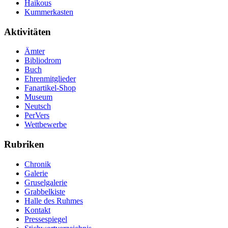
Haikous
Kummerkasten
Aktivitäten
Ämter
Bibliodrom
Buch
Ehrenmitglieder
Fanartikel-Shop
Museum
Neutsch
PerVers
Wettbewerbe
Rubriken
Chronik
Galerie
Gruselgalerie
Grabbelkiste
Halle des Ruhmes
Kontakt
Pressespiegel