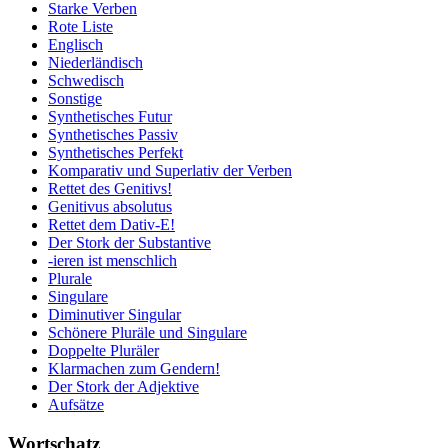
Starke Verben
Rote Liste
Englisch
Niederländisch
Schwedisch
Sonstige
Synthetisches Futur
Synthetisches Passiv
Synthetisches Perfekt
Komparativ und Superlativ der Verben
Rettet des Genitivs!
Genitivus absolutus
Rettet dem Dativ-E!
Der Stork der Substantive
-ieren ist menschlich
Plurale
Singulare
Diminutiver Singular
Schönere Pluräle und Singulare
Doppelte Pluräler
Klarmachen zum Gendern!
Der Stork der Adjektive
Aufsätze
Wortschatz