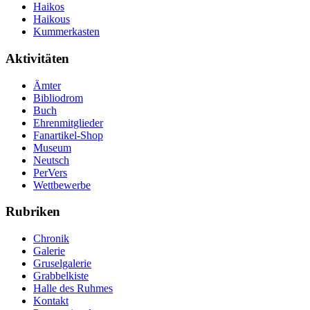
Haikos
Haikous
Kummerkasten
Aktivitäten
Ämter
Bibliodrom
Buch
Ehrenmitglieder
Fanartikel-Shop
Museum
Neutsch
PerVers
Wettbewerbe
Rubriken
Chronik
Galerie
Gruselgalerie
Grabbelkiste
Halle des Ruhmes
Kontakt