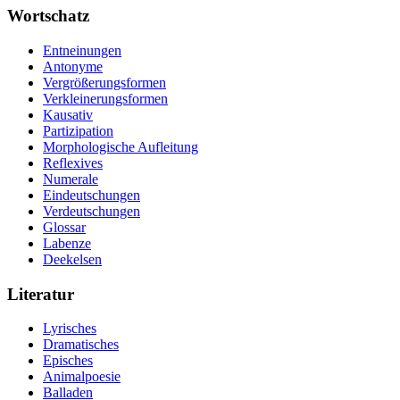
Wortschatz
Entneinungen
Antonyme
Vergrößerungsformen
Verkleinerungsformen
Kausativ
Partizipation
Morphologische Aufleitung
Reflexives
Numerale
Eindeutschungen
Verdeutschungen
Glossar
Labenze
Deekelsen
Literatur
Lyrisches
Dramatisches
Episches
Animalpoesie
Balladen