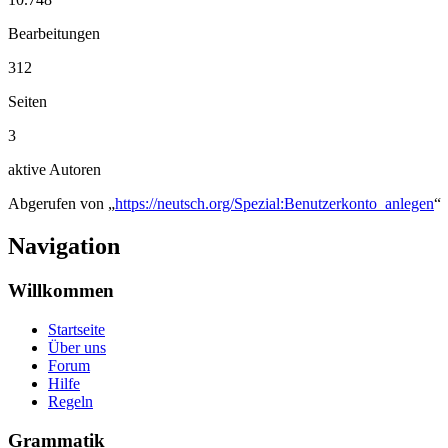
Bearbeitungen
312
Seiten
3
aktive Autoren
Abgerufen von „
https://neutsch.org/Spezial:Benutzerkonto_anlegen
“
Navigation
Willkommen
Startseite
Über uns
Forum
Hilfe
Regeln
Grammatik