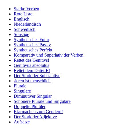
Starke Verben
Rote Liste
Englisch
Niederländisch
Schwedisch
Sonstige
Synthetisches Futur
Synthetisches Passiv
Synthetisches Perfekt
Komparativ und Superlativ der Verben
Rettet des Genitivs!
Genitivus absolutus
Rettet dem Dativ-E!
Der Stork der Substantive
-ieren ist menschlich
Plurale
Singulare
Diminutiver Singular
Schönere Pluräle und Singulare
Doppelte Pluräler
Klarmachen zum Gendern!
Der Stork der Adjektive
Aufsätze