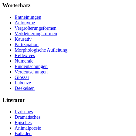
Wortschatz
Entneinungen
Antonyme
Vergrößerungsformen
Verkleinerungsformen
Kausativ
Partizipation
Morphologische Aufleitung
Reflexives
Numerale
Eindeutschungen
Verdeutschungen
Glossar
Labenze
Deekelsen
Literatur
Lyrisches
Dramatisches
Episches
Animalpoesie
Balladen