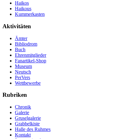
Haikos
Haikous
Kummerkasten
Aktivitäten
Ämter
Bibliodrom
Buch
Ehrenmitglieder
Fanartikel-Shop
Museum
Neutsch
PerVers
Wettbewerbe
Rubriken
Chronik
Galerie
Gruselgalerie
Grabbelkiste
Halle des Ruhmes
Kontakt