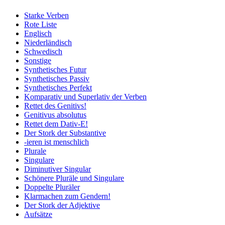
Starke Verben
Rote Liste
Englisch
Niederländisch
Schwedisch
Sonstige
Synthetisches Futur
Synthetisches Passiv
Synthetisches Perfekt
Komparativ und Superlativ der Verben
Rettet des Genitivs!
Genitivus absolutus
Rettet dem Dativ-E!
Der Stork der Substantive
-ieren ist menschlich
Plurale
Singulare
Diminutiver Singular
Schönere Pluräle und Singulare
Doppelte Pluräler
Klarmachen zum Gendern!
Der Stork der Adjektive
Aufsätze