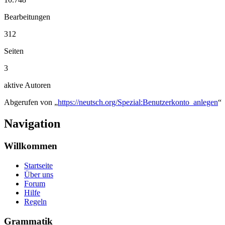
Bearbeitungen
312
Seiten
3
aktive Autoren
Abgerufen von „
https://neutsch.org/Spezial:Benutzerkonto_anlegen
“
Navigation
Willkommen
Startseite
Über uns
Forum
Hilfe
Regeln
Grammatik