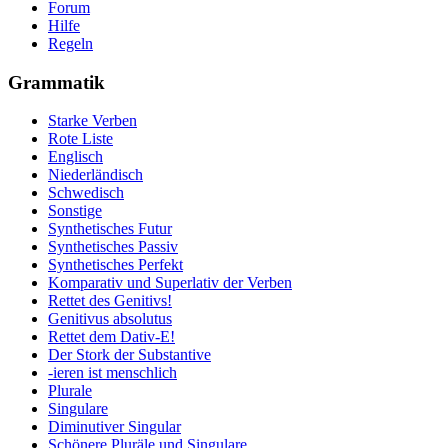
Forum
Hilfe
Regeln
Grammatik
Starke Verben
Rote Liste
Englisch
Niederländisch
Schwedisch
Sonstige
Synthetisches Futur
Synthetisches Passiv
Synthetisches Perfekt
Komparativ und Superlativ der Verben
Rettet des Genitivs!
Genitivus absolutus
Rettet dem Dativ-E!
Der Stork der Substantive
-ieren ist menschlich
Plurale
Singulare
Diminutiver Singular
Schönere Pluräle und Singulare