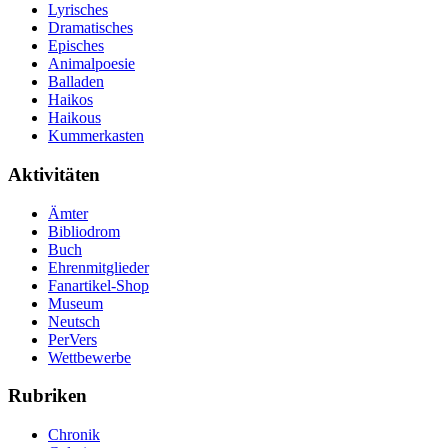
Lyrisches
Dramatisches
Episches
Animalpoesie
Balladen
Haikos
Haikous
Kummerkasten
Aktivitäten
Ämter
Bibliodrom
Buch
Ehrenmitglieder
Fanartikel-Shop
Museum
Neutsch
PerVers
Wettbewerbe
Rubriken
Chronik