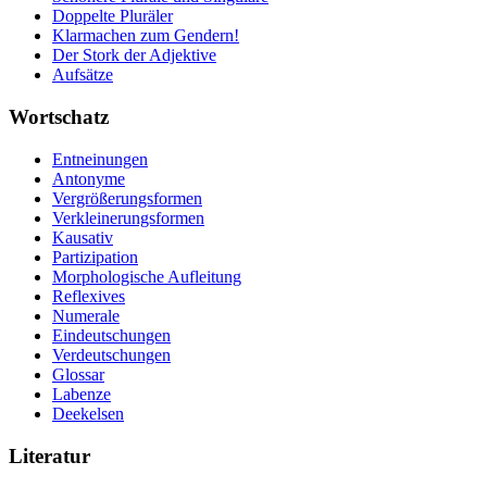
Doppelte Pluräler
Klarmachen zum Gendern!
Der Stork der Adjektive
Aufsätze
Wortschatz
Entneinungen
Antonyme
Vergrößerungsformen
Verkleinerungsformen
Kausativ
Partizipation
Morphologische Aufleitung
Reflexives
Numerale
Eindeutschungen
Verdeutschungen
Glossar
Labenze
Deekelsen
Literatur