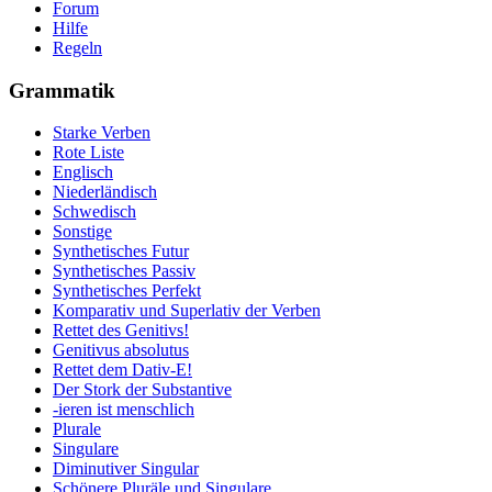
Forum
Hilfe
Regeln
Grammatik
Starke Verben
Rote Liste
Englisch
Niederländisch
Schwedisch
Sonstige
Synthetisches Futur
Synthetisches Passiv
Synthetisches Perfekt
Komparativ und Superlativ der Verben
Rettet des Genitivs!
Genitivus absolutus
Rettet dem Dativ-E!
Der Stork der Substantive
-ieren ist menschlich
Plurale
Singulare
Diminutiver Singular
Schönere Pluräle und Singulare