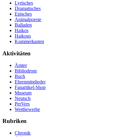
Lyrisches
Dramatisches
Episches
Animalpoesie
Balladen
Haikos
Haikous
Kummerkasten
Aktivitäten
Ämter
Bibliodrom
Buch
Ehrenmitglieder
Fanartikel-Shop
Museum
Neutsch
PerVers
Wettbewerbe
Rubriken
Chronik