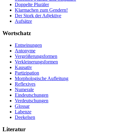
Doppelte Pluräler
Klarmachen zum Gendern!
Der Stork der Adjektive
Aufsätze
Wortschatz
Entneinungen
Antonyme
Vergrößerungsformen
Verkleinerungsformen
Kausativ
Partizipation
Morphologische Aufleitung
Reflexives
Numerale
Eindeutschungen
Verdeutschungen
Glossar
Labenze
Deekelsen
Literatur